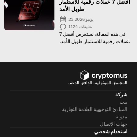
أفضل 7 عملات رقمية للاستثمار
باستثمارات فعّالة!
طويل الأمد
23 يونيو 2026
تعليقات
1124
في هذه المقالة، نستعرض أفضل 7
عملات رقمية للاستثمار طويل الأمد،
مع التركيز على إمكاناتها، وتقنياتها،
وموقعها في السوق.
المجتمع، الموثوقية، الدافع، الدعم.
شركة
بيت
المبادئ التوجيهية العلامة التجارية
مدونة
جهات الاتصال
استخدام شخصي