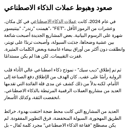
صعود وهبوط عملات الذكاء الاصطناعي
في عام 2024، كانت
عملات الذكاء الاصطناعي
في كل مكان.
هيمنت "رندر"، "بيتنيسور"، "FET"، وعشرات من الرموز الأقل
شهرة على الرسوم البيانية. بعض المشاريع الجديدة أصبحت شائعة
بين عشية وضحاها، جذبَت السيولة، وأصبحت ترندًا على تويتر،
وانطلقت دون أكثر من أوراق بيضاء غامضة وبعض الكلمات المثيرة.
قفزت التقييمات. لكن هذا لم يكن مستدامًا.
ثم تم إطلاق "ديب سيك" - نموذج ذكاء اصطناعي عالي الأداء قلب
الرواية رأسًا على عقب. كان الهدف من الإطلاق دفع الصناعة إلى
الأمام، لكنه بدلاً من ذلك كشف عن مدى قلة الفائدة التي تقدمها
العديد من مشاريع العملات الرقمية المرتبطة بالذكاء الاصطناعي.
انخفضت الثقة، وكذلك الأسعار.
العديد من المشاريع التي كانت محط ضجة اختفت بهدوء. خرائط
الطريق المهجورة، السيولة المنخفضة، فرق التطوير المفقودة. لم
يكن مصطلح "فقاعة الذكاء الاصطناعي" مجرد كلمة تُقال – بل