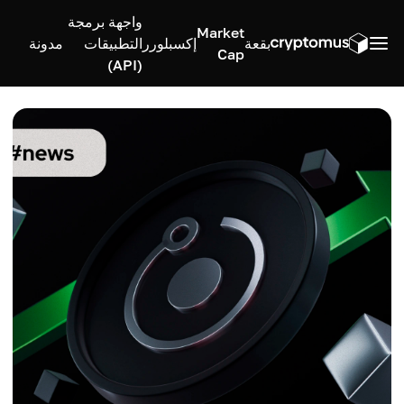
واجهة برمجة
Market
بقعة
إكسبلورر
التطبيقات
مدونة
Cap
(API)