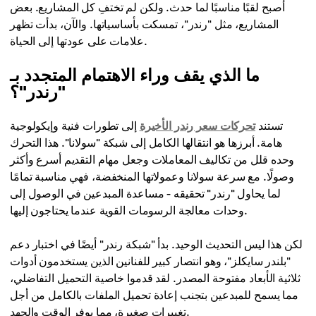
أصبح لقبًا مناسبًا لما حدث. ولكن لم تختفِ كل المشاريع. بعض
المشاريع، مثل "رندر"، تمسكت بأساسياتها. والآن، بدأت تظهر
علامات على عودتها إلى الحياة.
ما الذي يقف وراء الاهتمام المتجدد بـ
"رندر"؟
تستند
تحركات سعر رندر الأخيرة
إلى تطورات فنية وإيكولوجية
هامة. أبرزها هو انتقالها الكامل إلى شبكة "سولانا". هذا التحرك
وحده قلل من تكاليف المعاملات وجعل مهام التقديم أسرع وأكثر
وصولًا. مع سرعة سولانا وعمولاتها المنخفضة، فهي مناسبة تمامًا
لما يحاول "رندر" تحقيقه - مساعدة المبدعين في الوصول إلى
وحدات معالجة الرسومات القوية عندما يحتاجون إليها.
لكن هذا ليس التحديث الوحيد. بدأ "شبكة رندر" أيضًا في اختبار دعم
"بلندر سايكلز"، وهو انتصار كبير للفنانين الذين يستخدمون أدوات
ثلاثية الأبعاد مفتوحة المصدر. لقد قدموا خاصية التحميل التفاضلي،
مما يسمح للمبدعين بتجنب إعادة تحميل الملفات بالكامل من أجل
تغييرات صغيرة، مما يوفر الوقت والجهد.