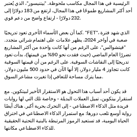
الرئيسية في هذا المجال مكاسب ملحوظة. "بيتنيسور"، الذي يُعتبر
أحد أكثر المشاريع طموحًا في هذا المجال، ارتفع من 183 دولارًا إلى
232 دولارًا - ارتفاع واضح من دعم قوي.
كما أن بعض الأسماء الأخرى تعود تدريجيًا. "FET"، الذي شهد فترة
صعبة في أواخر 2024، يظهر علامات على اهتمام شرائي متجدد.
"فيتشوالس"، على الرغم من أنها كانت واحدة من أكثر المشاريع
تضررًا العام الماضي (حيث فقدت نحو 90% من قيمتها)، بدأت تعود
تدريجيًا إلى النقاشات السوقية. على الرغم من أن قيمتها السوقية
كانت تتجاوز 4 مليار دولار، إلا أنها الآن في حدود 500 مليون دولار،
مما يترك مساحة للتعافي إذا تغيرت مشاعر السوق.
قد يكون أحد أسباب هذا التحول هو الاستقرار الأخير لبيتكوين. مع
استقرار بيتكوين، تميل العملات البديلة - وخاصة تلك التي لها روايات
فريدة مثل الذكاء الاصطناعي - إلى التحرك بحرية أكبر. هناك أيضًا
رواية أوسع تلعب دورها: مع استمرار الذكاء الاصطناعي في اختراق
الحياة اليومية، قد تستعيد الرموز المرتبطة بالبنية التحتية الحقيقية
للذكاء الاصطناعي مكانتها.