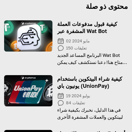
محتوى ذو صلة
كيفية قبول مدفوعات العملة
المشفرة عبر Wat Bot
02 مايو 2024
تعليقات
150
البرنامج المساعد الجديد Wat Bot
متاح هنا! دعنا نستكشف كيف يمكن
أن يساعد ذلك في تعزيز عملك!
كيفية شراء البيتكوين باستخدام
يونيون باي (UnionPay)
19 يوليو 2024
تعليقات
84
في هذا الدليل، نخبرك بكيفية شراء
البيتكوين والعملات المشفرة الأخرى
باستخدام يونيون باي (UnionPay).
تعلم ميزات العملية لتتمكن من القيام