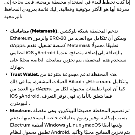
إذا كنت تخطط للبدء في استخدام محفظة برمجية، فأنت بحاجة إلى
معرفة أيها هو الأكثر موثوقية وفعالية. إليك قائمة بمزودي المحافظ
البرمجية:
تدعم المحفظة شبكة بلوكشين
ميتاماسك (Metamask).
Ethereum والرموز ERC-20 ويمكن أن تتكامل مع العديد من
dApps. كمنصة تشغيل، تقدم Metamask تطبيقًا محمولًا
لنظامي iOS وAndroid بالإضافة إلى إضافة متصفح. عندما
تستخدم هذه المحفظة، يتم تخزين مفاتيحك الخاصة محليًا على
جهازك.
هذه المحفظة تدعم مجموعة متنوعة من
Trust Wallet.
العملات المشفرة، بما في ذلك Bitcoin وEthereum، وتتكامل
مع العديد من dApps. كما أن لديها تطبيقات محمولة لكل من
iOS وAndroid. فيما يتعلق بالأمان، فهي توفر التعرف
البيومتري.
تم تصميم المحفظة خصيصًا للبيتكوين. وهي مفضلة
Electrum.
بسبب إمكانية توفير رسوم معاملات خاصة لمستخدميها. تدعم
Electrum أنظمة Windows وLinux وmacOS ولديها أيضًا
تطبيق محمول لنظام Android. يتم تخزين المفاتيح محليًا وتأكيد