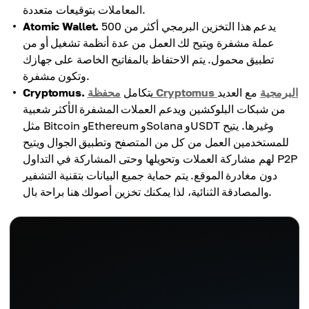
المعاملات بتوقيعات متعددة.
يدعم هذا التخزين البرمجي أكثر من 500
Atomic Wallet.
عملة مشفرة ويتيح لك العمل من عدة أنظمة تشغيل أو من
تطبيق محمول. يتم الاحتفاظ بالمفاتيح الخاصة على جهازك
وتكون مشفرة.
محفظة Cryptomus البرمجية
مع العديد
يتكامل
Cryptomus.
من شبكات البلوكشين ويدعم العملات المشفرة الأكثر شعبية
مثل Bitcoin وEthereum وSolana وUSDT وغيرها. يتيح
للمستخدمين العمل من كل من المتصفح وتطبيق الجوال ويتيح
لهم مشاركة العملات وتحويلها وحتى المشاركة في التداول P2P
دون مغادرة الموقع. يتم حماية جميع البيانات بتقنية التشفير
والمصادقة الثنائية، لذا يمكنك تخزين أصولك هنا براحة بال.