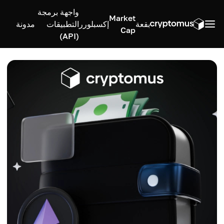
واجهة برمجة
Market
بقعة
إكسبلورر
التطبيقات
مدونة
Cap
(API)