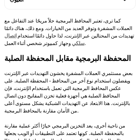
تضمن المحافظ البرمجية الوصول السريع إلى الأموال عبر أي
جهاز. كما أنها سهلة الإعداد وتحتوي على واجهة واضحة.
الاعتماد على الجهاز.
كما ترى، تعتبر المحافظ البرمجية حلاً مريحًا عند التفاعل مع
إذا تم فقدان الجهاز الذي كانت تعمل منه المحفظة أو تعرض
العملات المشفرة وتوفر العديد من الخيارات. ومع ذلك، هناك دائمًا
التكلفة المنخفضة.
للتلف، فسيكون الوصول إلى الأصول صعبًا.
تهديدات من المحتالين عبر الإنترنت، لذا حاول دائمًا استخدام
اتصال
معظم هذه المحافظ مجانية للاستخدام أو تفرض رسومًا
وجهاز كمبيوتر شخصي أثناء العمل.
سلكي
رمزية.
وظائف محدودة دون اتصال بالإنترنت.
المحفظة البرمجية مقابل المحفظة الصلبة
نظرًا لأن المحافظ البرمجية تتطلب اتصالًا بالإنترنت، فإن
تكامل واسع.
معظم الوظائف غير متاحة بدون اتصال.
تتصل المحافظ البرمجية بمختلف تطبيقات التمويل اللامركزي
بعض مستثمري العملات المشفرة يخشون التهديدات عبر الإنترنت
(DeFi) والبورصات للتداول بالعملات المشفرة.
ويفضلون استخدام نوع آخر من المحافظ - المحفظة الصلبة. على
مخاطر الأمان.
عكس المحافظ البرمجية التي تعمل باستخدام الإنترنت، فإن
الاتصال بالإنترنت يجعل المحافظ عرضة للهجمات الإلكترونية
المحافظ الصلبة هي أجهزة فعلية تخزن المفاتيح دون اتصال
والبرامج الضارة وغيرها من التهديدات عبر الإنترنت.
بالإنترنت. هذا الابتعاد عن التهديدات الشبكية يشكل مستوى أعلى
من الأمان مقارنة بالمحافظ البرمجية.
من ناحية أخرى، يعد التخزين البرمجي خيارًا أكثر عملية مقارنة
بالمحفظة الصلبة. كونها تعتمد على التطبيقات أو الويب يجعلها