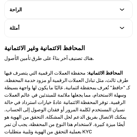
المحافظ الساخنة
الراحة
المحافظ الباردة
عرضة للهجمات الإلكترونية
محفوظة بدون اتصال
المحافظ الساخنة
أمثلة
المحافظ الباردة
وصول سهل للمعاملات المتكررة
مقاومة للتهديدات السيبرانية
المحافظ الساخنة
المحافظ الائتمانية وغير الائتمانية
المحافظ الباردة
تطبيقات الهواتف المحمولة، محافظ البرمجيات
أقل راحة للاستخدام اليومي
هناك تصنيف آخر بناءً على طرق تأمين الأصول.
المحافظ الباردة
المحافظ الائتمانية
: محفظة العملات الرقمية التي يتصرف فيها
محافظ الأجهزة، المحافظ الورقية
طرف ثالث، مثل تبادل العملات الرقمية أو مزود خدمة المحفظة،
كـ "حافظ" تُعرف بمحفظة ائتمانية. غالبًا ما يكون لها واجهة بسيطة
وسهلة الاستخدام، مما يجعلها ملائمة للمبتدئين في عالم العملات
الرقمية. توفر المحفظة الائتمانية عادةً خيارات استرداد في حالة
نسيان المستخدم لكلمة المرور أو فقدان الوصول إلى الحساب.
يمكنك الاتصال بفريق الدعم لحل المشكلة. التحقق من الهوية هو
أيضًا ميزة كبيرة. لاستخدام هذا النوع من المحفظة، يجب أن تمر
بعملية التحقق من الهوية وتلبية متطلبات KYC