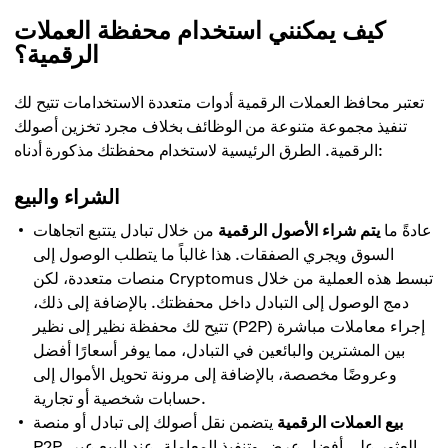
كيف يمكنني استخدام محفظة العملات
الرقمية؟
تعتبر محافظ العملات الرقمية أدوات متعددة الاستخدامات تتيح لك
تنفيذ مجموعة متنوعة من الوظائف بخلاف مجرد تخزين أصولك
الرقمية. الطرق الرئيسية لاستخدام محفظتك مذكورة أدناه:
الشراء والبيع
عادةً ما
يتم شراء الأصول الرقمية
من خلال تبادل يتتبع اتجاهات
السوق ويجري الصفقات. هذا غالباً ما يتطلب الوصول إلى
منصات متعددة، لكن Cryptomus تبسط هذه العملية من خلال
دمج الوصول إلى التبادل داخل محفظتك. بالإضافة إلى ذلك،
تتيح لك محفظة نظير إلى نظير (P2P) إجراء معاملات مباشرة
بين المشترين والبائعين في التبادل، مما يوفر أسعارًا أفضل
وعروضًا مخصصة، بالإضافة إلى مرونة تحويل الأموال إلى
حسابات شخصية أو تجارية.
بيع العملات الرقمية
يتضمن نقل أصولك إلى تبادل أو منصة
P2P، العثور على أفضل عرض وتنفيذ المعاملة. عند البيع عبر