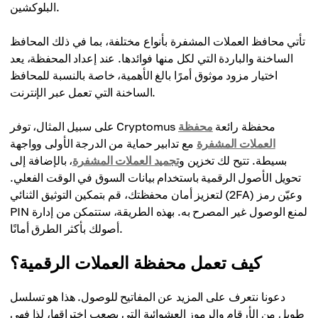
البلوكشين.
تأتي محافظ العملات المشفرة بأنواع مختلفة، بما في ذلك المحافظ
الساخنة والباردة التي لكل منها فوائدها. عند إعداد المحفظة، يعد
اختيار مزود موثوق أمرًا بالغ الأهمية، خاصة بالنسبة للمحافظ
الساخنة التي تعمل عبر الإنترنت.
على سبيل المثال، توفر Cryptomus محفظة رائعة
محفظة
العملات المشفرة
مع تدابير حماية من الدرجة الأولى وواجهة
بسيطة. تتيح لك تخزين و
تجميد العملات المشفرة
، بالإضافة إلى
تحويل الأصول الرقمية باستخدام بيانات السوق في الوقت الفعلي.
لتعزيز أمان محفظتك، قم بتمكين التوثيق الثنائي (2FA) وعيّن رمز
PIN لمنع الوصول غير المصرح به. بهذه الطريقة، ستتمكن من إدارة
أصولك بأكثر الطرق أمانًا.
كيف تعمل محفظة العملات الرقمية؟
دعونا نتعرف على المزيد عن المفاتيح للوصول. هذا هو تسلسل
طويل من الأرقام والرموز العشوائية التي يصعب اختراقها، لذا فهي