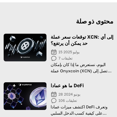
محتوى ذو صلة
توقعات سعر عملة XCN: إلى أي
حد يمكن أن يرتفع؟
15 يوليو 2025
تعليقات
7
اليوم، نستعرض ما إذا كان بإمكان
عملة Onyxcoin (XCN) أن تصل إلى
الهدف السعري 1 دولار بشكل واقعي.
ما هو عمادا DeFi
28 يونيو 2024
تعليقات
106
اكتشف ميزات عمادا DeFi وتعرف
على كيفية كسب الدخل السلبي