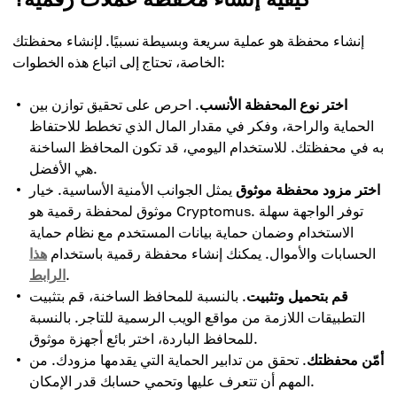
المحافظ غير الائتمانية
محافظ البرمجيات
تتطلب معرفة بإدارة العملات الرقمية
إنشاء محفظة هو عملية سريعة وبسيطة نسبيًا. لإنشاء محفظتك
المحافظ غير الائتمانية
الخاصة، تحتاج إلى اتباع هذه الخطوات:
محافظ الأجهزة
اختر نوع المحفظة الأنسب
. احرص على تحقيق توازن بين
الحماية والراحة، وفكر في مقدار المال الذي تخطط للاحتفاظ
به في محفظتك. للاستخدام اليومي، قد تكون المحافظ الساخنة
هي الأفضل.
اختر مزود محفظة موثوق
يمثل الجوانب الأمنية الأساسية. خيار
موثوق لمحفظة رقمية هو Cryptomus. توفر الواجهة سهلة
الاستخدام وضمان حماية بيانات المستخدم مع نظام حماية
الحسابات والأموال. يمكنك إنشاء محفظة رقمية باستخدام
هذا
.
الرابط
قم بتحميل وتثبيت
. بالنسبة للمحافظ الساخنة، قم بتثبيت
التطبيقات اللازمة من مواقع الويب الرسمية للتاجر. بالنسبة
للمحافظ الباردة، اختر بائع أجهزة موثوق.
أمّن محفظتك
. تحقق من تدابير الحماية التي يقدمها مزودك. من
المهم أن تتعرف عليها وتحمي حسابك قدر الإمكان.