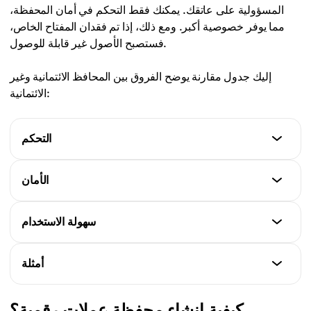
المسؤولية على عاتقك. يمكنك فقط التحكم في أمان المحفظة،
مما يوفر خصوصية أكبر. ومع ذلك، إذا تم فقدان المفتاح الخاص،
فستصبح الأصول غير قابلة للوصول.
إليك جدول مقارنة يوضح الفروق بين المحافظ الائتمانية وغير
الائتمانية:
التحكم
المحافظ الائتمانية
الأمان
يتم إدارتها من قبل طرف ثالث
المحافظ الائتمانية
سهولة الاستخدام
المحافظ غير الائتمانية
يعتمد على تدابير الأمان الخاصة بالطرف الثالث
التحكم الكامل من قبل المستخدم
المحافظ الائتمانية
أمثلة
المحافظ غير الائتمانية
سهلة الاستخدام مع خيارات الاسترداد
المستخدم مسؤول عن الأمان
المحافظ الائتمانية
كيفية إنشاء محفظة عملات رقمية؟