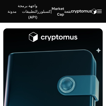
واجهة برمجة
Market
بقعة
إكسبلورر
التطبيقات
مدونة
Cap
(API)