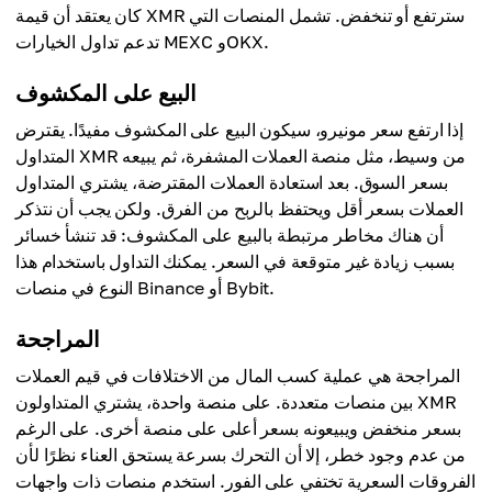
كان يعتقد أن قيمة XMR سترتفع أو تنخفض. تشمل المنصات التي
تدعم تداول الخيارات MEXC وOKX.
البيع على المكشوف
إذا ارتفع سعر مونيرو، سيكون البيع على المكشوف مفيدًا. يقترض
المتداول XMR من وسيط، مثل منصة العملات المشفرة، ثم يبيعه
بسعر السوق. بعد استعادة العملات المقترضة، يشتري المتداول
العملات بسعر أقل ويحتفظ بالربح من الفرق. ولكن يجب أن نتذكر
أن هناك مخاطر مرتبطة بالبيع على المكشوف: قد تنشأ خسائر
بسبب زيادة غير متوقعة في السعر. يمكنك التداول باستخدام هذا
النوع في منصات Binance أو Bybit.
المراجحة
المراجحة هي عملية كسب المال من الاختلافات في قيم العملات
بين منصات متعددة. على منصة واحدة، يشتري المتداولون XMR
بسعر منخفض ويبيعونه بسعر أعلى على منصة أخرى. على الرغم
من عدم وجود خطر، إلا أن التحرك بسرعة يستحق العناء نظرًا لأن
الفروقات السعرية تختفي على الفور. استخدم منصات ذات واجهات