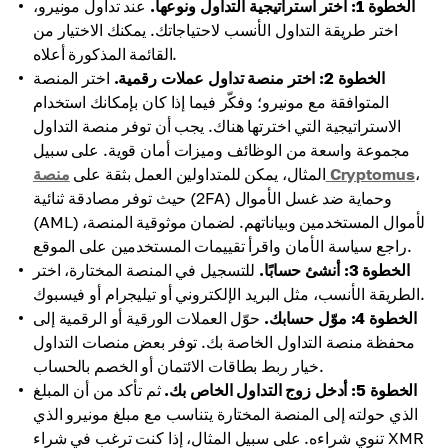
الخطوة 1: اختر استراتيجية التداول ونوعها.
عند تداول مونيرو،
اختر طريقة التداول الأنسب لاحتياجاتك. يمكنك الاختيار من
القائمة المذكورة أعلاه.
الخطوة 2: اختر منصة تداول عملات رقمية.
اختر المنصة
المتوافقة مع مونيرو؛ وفكّر فيما إذا كان بإمكانك استخدام
الاستراتيجية التي اخترتها هناك. يجب أن توفر منصة التداول
مجموعة واسعة من الوظائف وميزات أمان قوية. على سبيل
،
منصة Cryptomus
المثال، يمكن للمتداولين العمل بثقة على
حيث توفر مصادقة ثنائية (2FA) وحماية ضد غسل الأموال
(AML) لأموال المستخدمين وبياناتهم. لضمان موثوقية المنصة،
راجع سياسة الأمان واقرأ تقييمات المستخدمين على الموقع.
الخطوة 3: أنشئ حسابًا.
للتسجيل في المنصة المختارة، اختر
الطريقة الأنسب، مثل البريد الإلكتروني أو تيليجرام أو فيسبوك.
الخطوة 4: موّل حسابك.
حوّل العملات الورقية أو الرقمية إلى
محفظة منصة التداول الخاصة بك. توفر بعض منصات التداول
خيار ربط بطاقات الائتمان أو الخصم بالحساب.
الخطوة 5: أدخل زوج التداول الخاص بك.
ثم تأكد من أن المبلغ
الذي حولته إلى المنصة المختارة يتناسب مع مبلغ مونيرو الذي
تنوي شراءه. على سبيل المثال، إذا كنت ترغب في شراء XMR