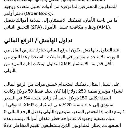
للمتداولين المحترفين لما توفره من أدوات تحليل متعددة ووجود
دفتر أوامر (Order Book).
أما من ناحية الأمان، فيمكنك الاطمئنان إلى سلامة أموالك بفضل
التحقق الثنائي (2FA) ونظام مكافحة غسيل الأموال (AML).
تداول الهامش / الرفع المالي
عند التداول بالهامش، يكون الرفع المالي خيارًا. تقترض المال من
البورصة لاستخدام مونيرو في المعاملات. باستخدام هذا النوع من
التداول، يمكنك إدارة المزيد من XMR بأقل قدر من الاستثمار
الأولي.
على سبيل المثال، يمكنك استخدام خمس مرات من الرفع المالي
لشراء مونيرو بقيمة 250 دولارًا إذا كان لديك فقط 50 دولارًا وكانت
العملة تكلف 150 دولارًا. حتى أن زيادة بنسبة 4% في السعر
السوقي لـ XMR ستؤدي إلى عائد بنسبة 20% على استثمارك
الأولي بفضل الرفع المالي 5x؛ ومع ذلك، إذا انخفض السعر، سيتعين
عليك تصفية وجهودك قد تواجه خطر فقدان أموالك. بسبب هذه
الصعوبات، يختار المتداولون الذين يستطيعون تقييم المخاطر عادةً