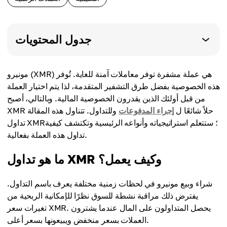
جدول المحتويات
مونيرو (XMR) هي عملة مشفرة توفر معاملات آمنة للغاية. تُوفر
هذه الخصوصية بفضل طرق التشفير المتقدمة، لذا يتم اختيار العملة
من قبل أولئك الذين يقدرون الخصوصية المالية. وبالتالي، أصبح
XMR حلاً شائعًا ل
إجراء المدفوعات
وللتداول. تتناول هذه المقالة
تداول XMR؛ ستتعلم استراتيجياته وأنواعه الرئيسية وتكتشف كيفية
تداول هذه العملة بفعالية.
ما هو تداول XMR وكيف يعمل؟
شراء وبيع مونيرو في لحظات زمنية مختلفة يعرف باسم التداول.
يفترض ذلك مراقبة نشطة للسوق نظرًا للإمكانية الربحية من
تغيرات سعر XMR. يحصل المتداولون على المال عندما يشترون
العملات بسعر منخفض ويبيعونها بسعر أعلى.