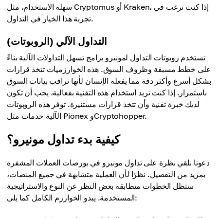
سهلة الاستخدام، مثل Cryptomus أو Kraken، إذا كنت ترغب في
تجربة هذا الخيار في التداول.
التداول الآلي (الروبوتات)
تستخدم روبوتات التداول لمونيرو برامج تسهل التداولات الآلية بناءً
على خطط مسبقة وظروف السوق. هذه الخوارزميات تتخذ قرارات
بشكل أسرع وأكثر دقة مما يفعله الإنسان لأنها تراقب بيانات السوق
باستمرار. إذا كنت تريد استخدام هذه التقنية بفعالية، يجب أن تكون
لديك خبرة تقنية وأن تتخذ قرارات مستنيرة. توفر هذه الروبوتات
الآلية خدمات مثل Pionex وCryptohopper.
كيفية بدء تداول مونيرو؟
دعونا نلقي نظرة على تداول مونيرو في بورصات العملات المشفرة
بمزيد من التفصيل. نظرًا لأن العملية متشابهة في جميع المنصات،
ستظل الخطوات متطابقة بغض النظر عن النوع والاستراتيجية
المستخدمة. يبدو الخوارزم الكامل كما يلي: