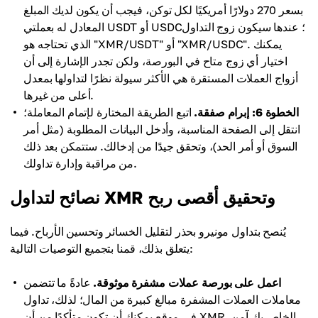
بسعر 270 دولارًا أمريكيًا لكل توكن، فيجب أن يكون لديك المبلغ
المعادل له بعملتي USDT أو USDC؛ عندها سيكون زوج التداول
الذي تحتاجه هو "XMR/USDT" أو "XMR/USDC". يمكنك
اختيار أي زوج متاح في البورصة، ولكن تجدر الإشارة إلى أن
أزواج العملات المستقرة هي الأكثر سيولة نظرًا لتداولها بمعدل
أعلى من غيرها.
الخطوة 6: إبرام صفقة.
اتبع الطريقة المختارة لإتمام المعاملة؛
انتقل إلى الصفحة المناسبة، وأدخل البيانات المطلوبة (مثل أمر
السوق أو أمر الحد)، وتحقق جيدًا من إدخالك. ستتمكن بعد ذلك
من مراقبة وإدارة تداولك.
نصائح لتداول XMR وتحقيق أقصى ربح
يُنصح بتداول مونيرو بحذر لتقليل الخسائر وتحسين الأرباح. فيما
يتعلق بذلك، قمنا بتجميع التوصيات التالية:
اعمل على بورصة عملات مشفرة موثوقة.
عادةً ما تتضمن
معاملات العملات المشفرة مبالغ كبيرة من المال؛ لذلك، تداول
في موقع يمكنك أن تكون متأكدًا من أن XMR الخاص بك آمن.