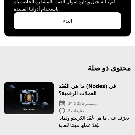
قم بالتسجيل وإدارة أموال العملة المشفرة الخاصة بك
باستخدام أدواتنا المفيدة.
البدء
محتوى ذو صلة
ما هي العُقَد (Nodes) في
العملات الرقمية؟
04 ديسمبر 2025
تعليقات
2
تعرّف على ما هي عُقَد الكريبتو ولماذا
يُعَدّ عملها مهمًا للغاية.