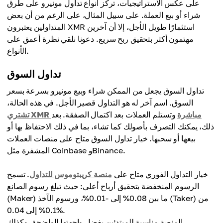
على عكس الاستراتيجيات، تركز أنواع تداول مونيرو على طرق
شراء أو بيع العملة. على سبيل المثال، على الرغم من أن بعض
المتداولين يعتبرون XMR استثمارًا طويل الأجل، إلا أن آخرين
مهتمون أكثر بتحقيق ربح سريع. دعونا نلقي نظرة أعمق على
الأنواع.
تداول السوق
تداول السوق يجعل من الممكن شراء وبيع مونيرو بسرعة بسعر
السوق. اسم آخر له هو التداول قصير الأجل. في هذه الحالة،
تشتري XMR مباشرة
وتستلم العملات بعد اكتمال الصفقة. بعد
ذلك، يمكنك التصرف بأصولك كما تشاء، بما في ذلك الاحتفاظ بها أو
بيعها أو سحبها. خيار تداول السوق متاح على منصات العملات
المشفرة مثل Coinbase وBinance.
خيار التداول الفوري متاح على
منصة كريبتوموس للتداول
. تسمح
الرسوم المنخفضة بتحقيق أرباح أعلى: حيث تبلغ رسوم الصانع
(Maker) ما بين 0.08% إلى -0.01%، ورسوم الآخذ (Taker) من
0.1% إلى 0.04%.
المنصة مناسبة للمبتدئين بفضل واجهتها الواضحة، وكذلك