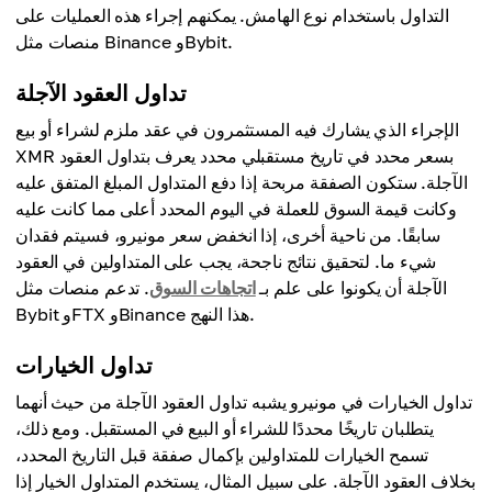
التداول باستخدام نوع الهامش. يمكنهم إجراء هذه العمليات على
منصات مثل Binance وBybit.
تداول العقود الآجلة
الإجراء الذي يشارك فيه المستثمرون في عقد ملزم لشراء أو بيع
XMR بسعر محدد في تاريخ مستقبلي محدد يعرف بتداول العقود
الآجلة. ستكون الصفقة مربحة إذا دفع المتداول المبلغ المتفق عليه
وكانت قيمة السوق للعملة في اليوم المحدد أعلى مما كانت عليه
سابقًا. من ناحية أخرى، إذا انخفض سعر مونيرو، فسيتم فقدان
شيء ما. لتحقيق نتائج ناجحة، يجب على المتداولين في العقود
الآجلة أن يكونوا على علم بـ
اتجاهات السوق
. تدعم منصات مثل
Bybit وFTX وBinance هذا النهج.
تداول الخيارات
تداول الخيارات في مونيرو يشبه تداول العقود الآجلة من حيث أنهما
يتطلبان تاريخًا محددًا للشراء أو البيع في المستقبل. ومع ذلك،
تسمح الخيارات للمتداولين بإكمال صفقة قبل التاريخ المحدد،
بخلاف العقود الآجلة. على سبيل المثال، يستخدم المتداول الخيار إذا