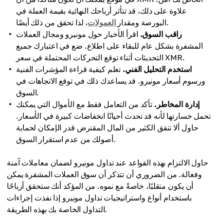
علاوة على ذلك، قد تتأثر أرباحك النهائية بقيمة العملة في
، لذا تحقق من ذلك أيضًا.
البورصة ومقدار
العمولات
راقب السوق.
اقرأ الأخبار حول مونيرو ومجال العملات
المشفرة بشكل عام للبقاء على اطلاع. ضع في اعتبارك جميع
التحديثات أثناء توقع التحركات المحتملة في سعر XMR.
استخدم التحليل الفني.
تعلم كيفية قراءة المؤشرات الفنية
ورسوم أسعار مونيرو. قد يساعدك ذلك في توقع الاتجاهات في
السوق.
إدارة المخاطر.
تأكد من التعامل فقط مع الأموال التي يمكنك
تحمل خسارتها لأنه قد تحدث أحيانًا انخفاضات كبيرة في الأسعار.
حاول ألا تنفق الكثير من المال المقترض قدر الإمكان لحماية
أصولك من عدم استقرار السوق.
حاول الالتزام بهذه القواعد عند تداول مونيرو لضمان معاملات آمنة
وفعالة. من الضروري أن تتذكر أن سوق العملات المشفرة يمكن
أن يكون متقلبًا، خاصةً مع نموه. من المؤكد أنك ستحقق أرباحًا
باستخدام أنواع واستراتيجيات تداول مونيرو إذا نفذت إجراءات
التداول الخاصة بك بهذه الطريقة.