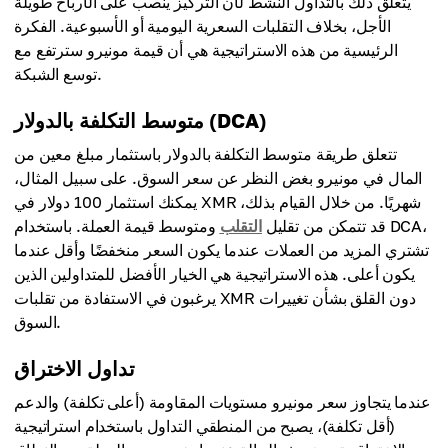
يتعلق ذلك بالتداول النشط لأن التركيز ينصب على الأرباح طويلة
الأجل، بخلاف التقلبات السعرية اليومية أو الأسبوعية. الفكرة
الرئيسية من هذه الاستراتيجية هي أن قيمة مونيرو سترتفع مع
توسع الشبكة.
متوسط التكلفة بالدولار (DCA)
تتعلق طريقة متوسط التكلفة بالدولار باستثمار مبلغ معين من
المال في مونيرو بغض النظر عن سعر السوق. على سبيل المثال،
يمكنك استثمار 100 دولار في XMR شهريًا. من خلال القيام بذلك،
قد تتمكن من تقليل
التقلب
ومتوسط قيمة العملة. باستخدام DCA،
تشتري المزيد من العملات عندما يكون السعر منخفضًا وأقل عندما
يكون أعلى. هذه الاستراتيجية هي الخيار الأفضل للمتداولين الذين
يرغبون في الاستفادة من تقلبات XMR دون القلق بشأن تغييرات
السوق.
تداول الاختراق
عندما يتجاوز سعر مونيرو مستويات المقاومة (أعلى تكلفة) والدعم
(أقل تكلفة)، يصبح من المنطقي التداول باستخدام استراتيجية