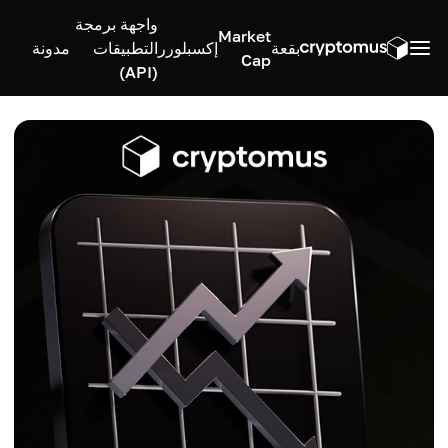
واجهة برمجة
Market
بقعة
إكسبلورر
التطبيقات
مدونة
Cap
(API)