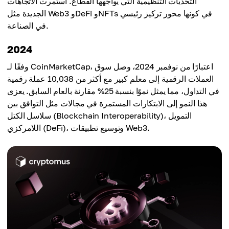
التحديات التنظيمية التي يواجهها القطاع. استمرت الاتجاهات
الجديدة مثل Web3 وDeFi وNFTs في كونها محور تركيز رئيسي
في الصناعة.
2024
وفقًا لـ CoinMarketCap، اعتبارًا من نوفمبر 2024، وصل سوق
العملات الرقمية إلى معلم كبير مع أكثر من 10,038 عملة رقمية
في التداول، مما يمثل نموًا بنسبة 25% مقارنة بالعام السابق. يعزى
هذا النمو إلى الابتكارات المستمرة في مجالات مثل التوافق بين
سلاسل الكتل (Blockchain Interoperability)، التمويل
اللامركزي (DeFi)، وتوسيع تطبيقات Web3.