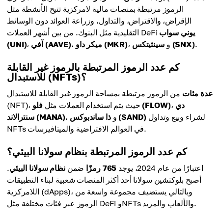
الرموز مرتبطة بمنصات مالية لامركزية تتيح الأنشطة مثل
الإقراض، والاقتراض، والتداول، وزراعة العوائد دون الوسائط
يوني سواب
التقليدية مثل البنوك. من بين أشهر العملات DeFi
.
سينثيتكس (SNX)
، و
ميكر داو (MKR)
،
آفي (AAVE)
،
(UNI)
كم عدد الرموز المرتبطة بالرموز غير القابلة
للاستبدال (NFTs)؟
عدة مئات
من الرموز مرتبطة بمساحة الرموز غير القابلة للاستبدال
دي
،
فلو (FLOW)
(NFT)، حيث يتم استخدام العملات مثل
لشراء وبيع وتداول
ذا ساندبوكس (SAND)
، و
سنترالاند (MANA)
NFTs في العوالم الافتراضية والميتافيرسات.
كم عدد الرموز المرتبطة بنظام سولانا البيئي؟
اعتبارًا من عام 2024، يوجد
765 رمزًا
ضمن
نظام سولانا البيئي
.
أصبح بلوكتشين سولانا أحد أكثر المنصات شعبية لبناء التطبيقات
اللامركزية (dApps)، وبالتالي يستضيف مجموعة واسعة من
الرموز عبر فئات مختلفة مثل DeFi وNFTs والألعاب والمزيد.