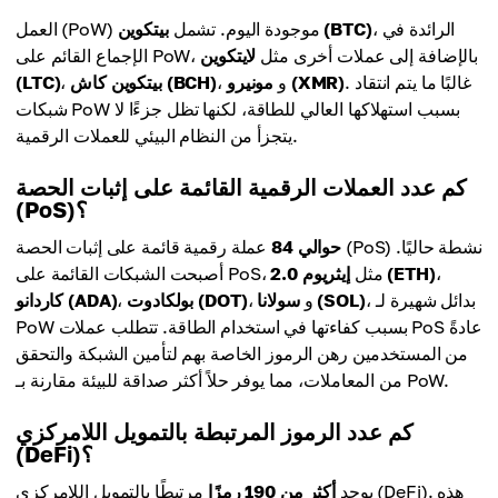
، الرائدة في
بيتكوين (BTC)
العمل (PoW) موجودة اليوم. تشمل
الإجماع القائم على PoW، بالإضافة إلى عملات أخرى مثل
لايتكوين
. غالبًا ما يتم انتقاد
مونيرو (XMR)
، و
بيتكوين كاش (BCH)
،
(LTC)
شبكات PoW بسبب استهلاكها العالي للطاقة، لكنها تظل جزءًا لا
يتجزأ من النظام البيئي للعملات الرقمية.
كم عدد العملات الرقمية القائمة على إثبات الحصة
(PoS)؟
حوالي 84
عملة رقمية قائمة على إثبات الحصة (PoS) نشطة حاليًا.
،
إيثريوم 2.0 (ETH)
أصبحت الشبكات القائمة على PoS، مثل
، بدائل شهيرة لـ
سولانا (SOL)
، و
بولكادوت (DOT)
،
كاردانو (ADA)
PoW بسبب كفاءتها في استخدام الطاقة. تتطلب عملات PoS عادةً
من المستخدمين رهن الرموز الخاصة بهم لتأمين الشبكة والتحقق
من المعاملات، مما يوفر حلاً أكثر صداقة للبيئة مقارنة بـ PoW.
كم عدد الرموز المرتبطة بالتمويل اللامركزي
(DeFi)؟
يوجد
أكثر من 190 رمزًا
مرتبطًا بالتمويل اللامركزي (DeFi). هذه