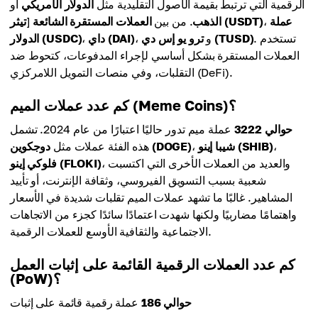
الرقمية التي ترتبط بقيمة الأصول التقليدية مثل
الدولار الأمريكي
أو
عملة
،
تيثر (USDT)
الذهب
. من بين
العملات المستقرة الشائعة
[
. تستخدم
ترو يو إس دي (TUSD)
، و
داي (DAI)
،
الدولار (USDC)
العملات المستقرة بشكل أساسي لإجراء المدفوعات، كتحوط ضد
التقلبات، وفي منصات التمويل اللامركزي (DeFi).
كم عدد عملات الميم (Meme Coins)؟
حوالي 3222
عملة ميم تدور حاليًا اعتبارًا من عام 2024. تشمل
،
شيبا إينو (SHIB)
،
دوجكوين (DOGE)
هذه الفئة عملات مثل
، والعديد من العملات الأخرى التي اكتسبت
فلوكي إينو (FLOKI)
شعبية بسبب التسويق الفيروسي، وثقافة الإنترنت، أو تأييد
المشاهير. غالبًا ما تشهد عملات الميم تقلبات شديدة في الأسعار
واهتمامًا مضاربيًا ولكنها شهدت اعتمادًا سائدًا كجزء من الاتجاهات
الاجتماعية والثقافية الأوسع للعملات الرقمية.
كم عدد العملات الرقمية القائمة على إثبات العمل
(PoW)؟
حوالي 186
عملة رقمية قائمة على إثبات