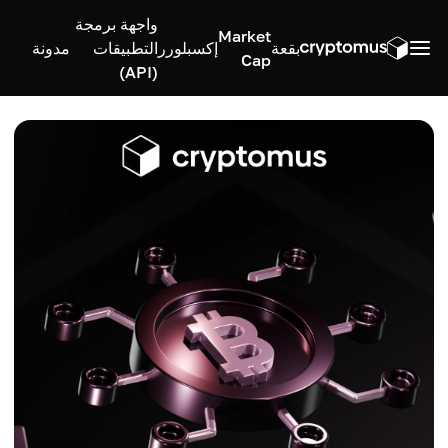
واجهة برمجة
Market
بقعة
إكسبلورر
التطبيقات
مدونة
Cap
(API)