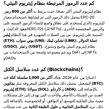
كم عدد الرموز المرتبطة بنظام إيثريوم البيئي؟
نظام إيثريوم البيئي أكثر نضجًا، حيث يرتبط به
أكثر من 800 رمز
.
يشمل ذلك الرموز التي تم إنشاؤها باستخدام معيار ERC-20
لإيثريوم (الذي يُستخدم على نطاق واسع لإنشاء الرموز المبنية على
العقود الذكية)، وERC-721 (للـ NFTs)، والرموز المخصصة الأخرى
المبنية على إيثريوم. من بين العملات الشهيرة في هذا النظام
إيثير
عملة الدولار
،
تشاين لينك (LINK)
،
يوني سواب (UNI)
،
(ETH)
. نظام إيثريوم البيئي واسع ومتنوع،
تيثر (USDT)
، و
(USDC)
ويدعم مجموعة واسعة من الاستخدامات من DeFi إلى NFTs
وDAOs.
كم عدد سلاسل الكتل (Blockchains)؟
اعتبارًا من عام 2024، هناك
أكثر من 1,000 سلسلة كتلة
قيد
،
بيتكوين (BTC)
التشغيل. يشمل ذلك سلاسل الكتل المعروفة مثل
، بالإضافة إلى
كاردانو (ADA)
، و
سولانا (SOL)
،
إيثريوم (ETH)
العديد من الشبكات الأصغر والأحدث التي تهدف إلى حل مشكلات
معينة مثل القابلية للتوسع، أو التوافق، أو الخصوصية. بالإضافة إلى
ذلك، تزيد
السلاسل الجانبية
و
حلول الطبقة الثانية
من عدد شبكات