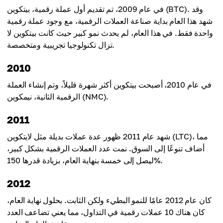
14%
في عام 2009، تم تقديم أول عملة رقمية، بيتكوين (BTC). وقد
شهد هذا العام بداية صناعة العملات الرقمية، مع وجود عملة رقمية
النسبة المئوية للنمو مقارنة بالعام السابق
واحدة فقط. في هذا العام، لم يحدث نمو كبير حيث كانت بيتكوين لا
25%
تزال تكنولوجيا تجريبية ومتخصصة.
2010
في عام 2010، أصبحت بيتكوين أكثر شهرة قليلاً، وتم إنشاء العملة
الرقمية الثانية، نيمكوين (NMC).
2011
شهد عام 2011 ظهور عدة عملات بديلة مثل لايتكوين (LTC)، مما
أضاف تنوعًا إلى السوق. نمت عدد العملات الرقمية بشكل كبير،
ليصل إلى خمسة بنهاية العام، بزيادة قدرها 150%.
2012
كان عام 2012 عامًا للنمو البطيء ولكن الثابت. بحلول نهاية العام،
كان هناك 10 عملات رقمية في التداول، مما يعني تضاعف العدد