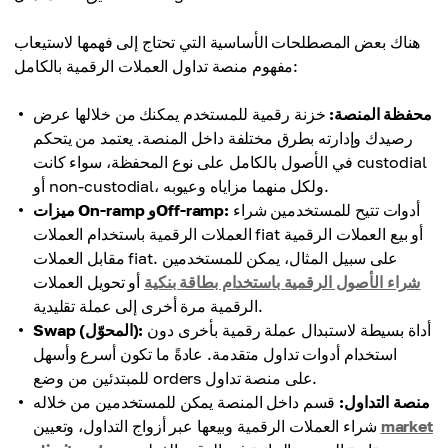
هناك بعض المصطلحات الأساسية التي تحتاج إلى فهمها لاستيعاب
مفهوم منصة تداول العملات الرقمية بالكامل:
محفظة المنصة:
خزنة رقمية للمستخدم يمكنك من خلالها عرض
رصيدك وإدارته بطرق مختلفة داخل المنصة. يعتمد من يتحكم
في الأصول بالكامل على نوع المحفظة، سواء كانت custodial
أو non-custodial، ولكل منهما مزاياه وعيوبه.
أدوات تتيح للمستخدمين شراء
ميزات On-ramp وOff-ramp:
العملات الرقمية باستخدام العملات fiat أو بيع العملات الرقمية
مقابل العملات fiat. على سبيل المثال، يمكن للمستخدمين
شراء الأصول الرقمية باستخدام بطاقة بنكية
أو تحويل العملات
الرقمية مرة أخرى إلى عملة تقليدية.
أداة بسيطة لاستبدال عملة رقمية بأخرى دون
Swap (المحوّل):
استخدام أدوات تداول متقدمة. عادةً ما تكون أسرع وأسهل
للمبتدئين من وضع orders على منصة تداول.
منصة التداول:
قسم داخل المنصة يمكن للمستخدمين من خلاله
market
شراء العملات الرقمية وبيعها عبر أزواج التداول، وتعيين