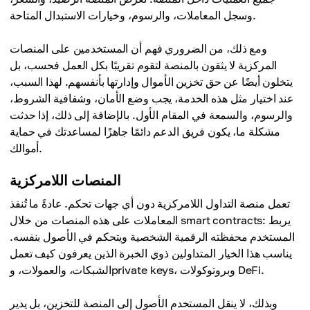
وسجل المعاملات، والرسوم، وخيارات الاستبدال المتاحة.
ومع ذلك، من الضروري فهم أن المستخدمين على المنصات
المركزية لا يثقون بالمنصة لتقوم تقريبًا بكل العمل فحسب، بل
يتخلون أيضًا عن حق تخزين الأموال وإدارتها بأنفسهم. لهذا السبب،
عند اختيار مثل هذه الخدمة، يجب وضع الأمان، وشفافية الشروط،
والرسوم، والسمعة في المقام الأول. بالإضافة إلى ذلك، إذا حدثت
مشكلة ما، يكون فريق الدعم دائمًا جاهزًا لمساعدتك في حماية
أموالك.
المنصات اللامركزية
تعمل منصة التداول اللامركزية دون أي جهات تحكم. عادةً ما تُنفذ
المعاملات على هذه المنصات من خلال smart contracts: يربط
المستخدم محفظته الرقمية الشخصية ويتحكم في الأصول بنفسه.
يناسب هذا الخيار المتداولين ذوي الخبرة الذين يعرفون كيف تعمل
الشبكات، والعمولات، وprivate keys، وبروتوكولات DeFi.
وبذلك، لا ينقل المستخدم الأصول إلى المنصة للتخزين، بل يدير