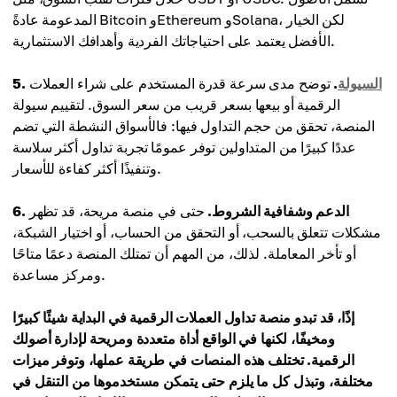
المدعومة عادةً Bitcoin وEthereum وSolana، لكن الخيار
الأفضل يعتمد على احتياجاتك الفردية وأهدافك الاستثمارية.
السيولة
.
توضح مدى سرعة قدرة المستخدم على شراء العملات
5.
الرقمية أو بيعها بسعر قريب من سعر السوق. لتقييم سيولة
المنصة، تحقق من حجم التداول فيها: فالأسواق النشطة التي تضم
عددًا كبيرًا من المتداولين توفر عمومًا تجربة تداول أكثر سلاسة
وتنفيذًا أكثر كفاءة للأسعار.
6. الدعم وشفافية الشروط.
حتى في منصة مريحة، قد تظهر
مشكلات تتعلق بالسحب، أو التحقق من الحساب، أو اختيار الشبكة،
أو تأخر المعاملة. لذلك، من المهم أن تمتلك المنصة دعمًا متاحًا
ومركز مساعدة.
إذًا، قد تبدو منصة تداول العملات الرقمية في البداية شيئًا كبيرًا
ومخيفًا، لكنها في الواقع أداة متعددة ومريحة لإدارة أصولك
الرقمية. تختلف هذه المنصات في طريقة عملها، وتوفر ميزات
مختلفة، وتبذل كل ما يلزم حتى يتمكن مستخدموها من التنقل في