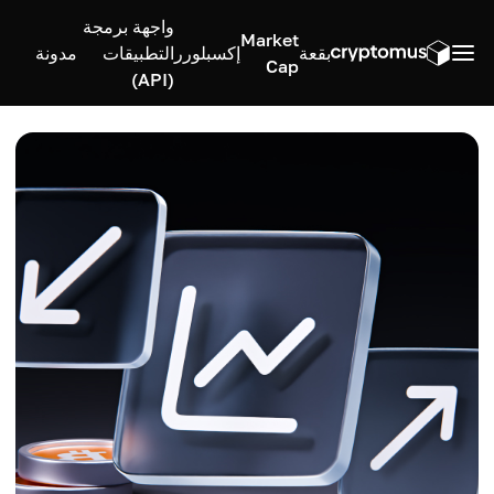
واجهة برمجة
Market
بقعة
إكسبلورر
التطبيقات
مدونة
Cap
(API)