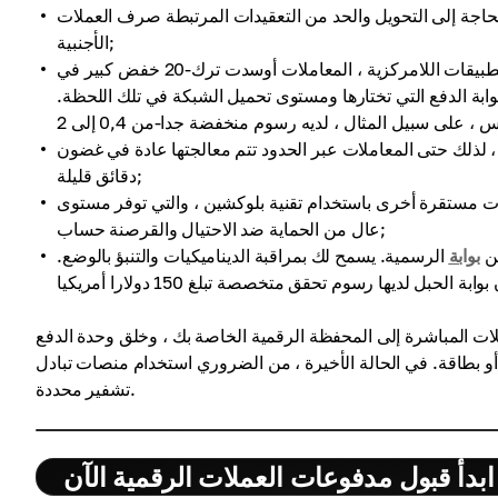
اجة إلى التحويل والحد من التعقيدات المرتبطة صرف العملات
الأجنبية;
استنادا إلى بروتوكولات شبكة ترون والتفاعل الفعال مع التطبيقات اللامركزية ، المعاملات أوسدت ترك-20 خفض كبير في
ابة الدفع التي تختارها ومستوى تحميل الشبكة في تلك اللحظة.
 لذلك حتى المعاملات عبر الحدود تتم معالجتها عادة في غضون
دقائق قليلة;
20 كما هو الحال في أي عملات مستقرة أخرى باستخدام تقنية بلوكشين ، والتي توفر مستوى
عال من الحماية ضد الاحتيال والقرصنة حساب;
عن
بوابة
الرسمية. يسمح لك بمراقبة الديناميكيات والتنبؤ بالوضع.
 المدفوعات باستخدام أوسدت ترك-20 مثل التحويلات المباشرة إلى المحفظة الرقمية الخاصة بك ، وخلق وحدة الدفع
و بطاقة. في الحالة الأخيرة ، من الضروري استخدام منصات تبادل
تشفير محددة.
ابدأ قبول مدفوعات العملات الرقمية الآن