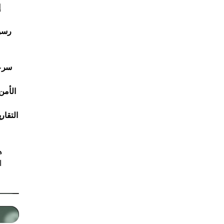
إ
رسو
سرعة
الأمن
التقاري
ا