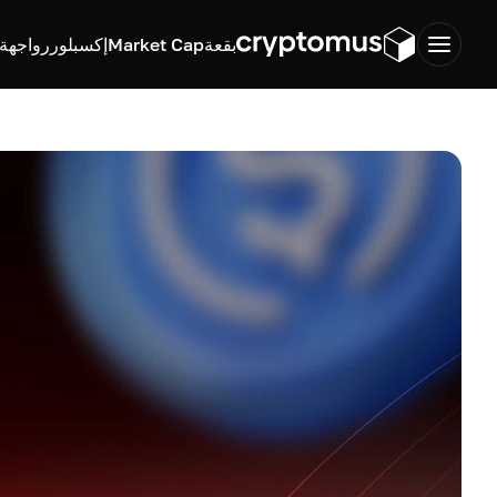
بقعة
Market Cap
إكسبلورر
واجهة ب