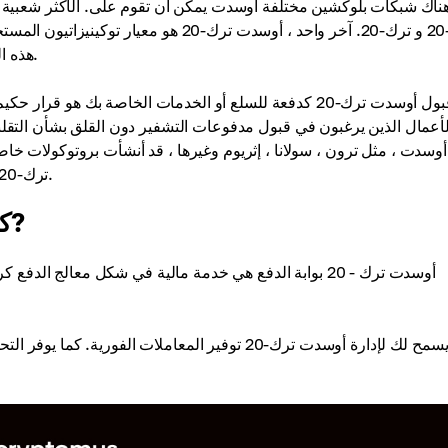
ناك شبكات بلوكشين مختلفة أوسدت يمكن أن تقوم على. الأكثر شعبية هي
إرك-20 و ترك-20. آخر واحد ، أوسدت ترك-0
هذه المقالة ونحن في طريقنا لتحليل عمل الرمز المميز أوسدت ترك-20.
قبول أوسدت ترك-20 كدفعة للسلع أو الخدمات الخاصة بك هو قر
لأعمال الذين يرغبون في قبول مدفوعات التشفير دون القلق بشأن التقلب
أوسدت ، مثل ترون ، سولانا ، إثريوم وغيرها ، قد أنشأت بروتوكولات
ترك-20 هو حل الدفع مريحة على حد سواء للاحتياجات الشخصية والتجارية.
كيف أوسدت ترك - 20 بوابة الدفع العمل?