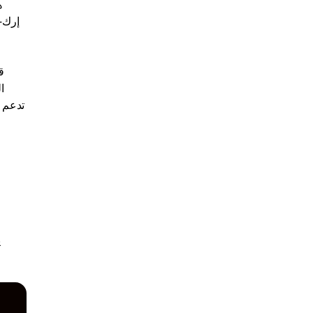
ه
ا
تدعم 