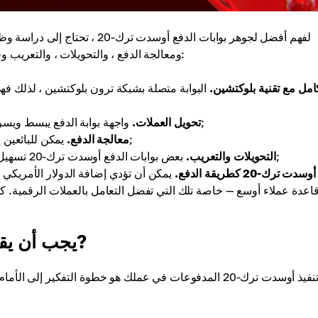
لفهم أفضل لجوهر بوابات الدفع أو
ومعالجة الدفع ، والتحويلات ، والتعريب وقبول أوسدت كدفعة. دعونا ننظر إلى كل وظيفة بمزيد من التفصيل:
امل مع تقنية بلوكتشين.
البوابة متصلة بشبكة ترون بلوكتشين ، لذلك فه
واجهة بوابة الدفع يبسط ويسرع تحويل أوسدت ترك-20 إلى فيات أو غيرها من كريبتوكيرنسيز;
تحويل العملات.
يمكن للبائعين إنشاء فواتير لمنتجاتهم في أوسدت ترك-20-بوابة الدفع معالجتها;
معالجة الدفع.
بعض بوابات الدفع أوسدت ترك-20 تسهيل المعاملات الدولية مع نقل وخدمات التعريب إلى جمهور عالمي;
التحويلات والتعريب.
ت ترك-20 كطريقة الدفع.
يمكن أن تؤدي إضافة الدولار الأمريكي 
اعدة عملاء أوسع — خاصة تلك التي تفضل التعامل بالعملات الرقمية. كم
يجب أن يقبل عملك أوسدت ترك - 20 المدفوعات?
تنفيذ أوسدت ترك-20 المدفوعات في عملك هو خطوة التفكير