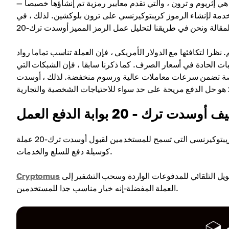
 إثريوم و ترون ، والتي تقدم معايير رمزية تم إنشاؤها خصيصا —
2 هو معيار توكينيزاتيون المستخدمة لإنشاء الرموز كريبتوكيرنسي على ترون بلوكشين. لذلك ، في
ار حكيم. نظرا لتكافئها مع الدولار الأمريكي ، فإن العملة تناسب تماما رواد
ات الحادة في أسعار الصرف. كما ذكرنا سابقا ، فإن الشبكات التي
 خاصة تضمن سرعات معاملات عالية ورسوم منخفضة. لذلك ، أوسدت
أوسدت ترك - 20 بوابة الدفع هي خدمة مالية في شكل معالج الدفع كريبتوكيرنسي التي تسمح للمستخدمين لقبول أوسدت ترك-20 عملة
كوسيلة دفع للسلع والخدمات.
يسمح لك لإدارة أوسدت ترك-20 توفير المعاملات الفورية. كما يوفر التحويل التلقائي للمدفوعات الواردة وسحب التشفير إلى
Cryptomus
العملة المفضلة-إنه خيار مناسب جدا للمستخدمين.