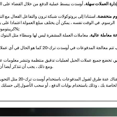
دارة العملات سهلة.
أوسدت يبسط عملية الدفع من خلال القضاء على الح
م منخفضة.
الرسوم. في الوقت نفسه ، يمكن أن يختلف مبلغ العمولة اعتمادا على بو
كريبتوموس ، على سبيل المثال ، لديه رسوم منخفضة جدا-من 0,4 إلى 2%;
 معاملة عالية.
معاملات العملة المشفرة ليس لها وسطاء مثل البنوك ،
.
تتم معالجة المدفوعات في أوسدت ترك-
ر.
تخضع جميع عملات الحبل لعمليات تدقيق منتظمة وتنشر معلومات 
ومع ذلك ، يجب أن تتذكر أيضا أن بوابة الحبل لديها رسوم تحقق متخصصة تبلغ 150 دولارا أمريكيا.
هناك عدة طرق لقبول
لخاصة بك ، وذلك باستخدام بوابات الدفع ، أو سحب الأصول إلى حسابك أ