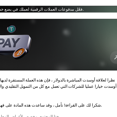
فعّل مدفوعات العملات الرقمية لعملك في بضع خطوات فقط. معالجة آمنة، رسوم منخفضة، وأدوات تكامل مرنة.
نظرا لعلاقة أوسدت المباشرة بالدولار ، فإن هذه العملة المستقرة لديها م
شكرا لك على القراءة! نأمل ، وقد ساعدت هذه المادة على فهم الفرص أوسدت ترك-20 قد تجلب لعملك وتقرر ما إذا كان لتنفيذه.
هذا المحتوى مخصص لأغراض المعلومات والتعليم فقط ولا يُشكل نصيحة مالية أو استثمارية أو قانونية.