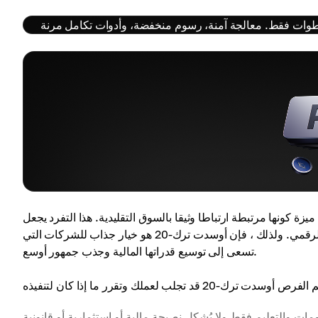
يزة كونها مرتبطة ارتباطا وثيقا بالسوق التقليدية. هذا التفرد يجعل
أوسدت خيارا عمليا للشركات التي تعمل مع كل من التمويل التقليدي والرقمي. ولذلك ، فإن أوسدت ترك-20 هو خيار جذاب للشركات التي
تسعى إلى توسيع قدراتها المالية وجذب جمهور أوسع.