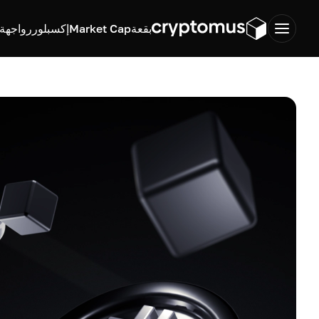
بقعة
Market Cap
إكسبلورر
واجهة ب