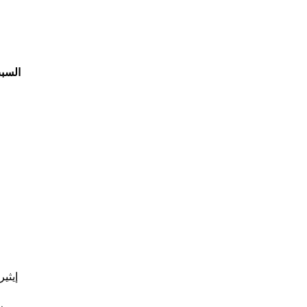
السب
إيثي