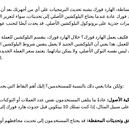
ساطة، الهارد فورك يشبه تحديث البرمجيات على أي من أجهزتك بعد أن 
د فورك عادة عندما يحتاج البلوكشين الأصلي إلى تحديثات، سواء لتعزيز 
يرات جذرية على بروتوكول البلوكشين الأصلي. قد يحدث أيضًا لتجنب عواق
فكيف يعمل الهارد فورك؟ خلال الهارد فورك، ينقسم البلوكشين للعملة 
للعمل. هذا يعني أن البلوكشين الجديد لا يعمل بنفس شروط البلوكشين الأص
ليس نفسه التوكن الأصلي، ولا يمكن تبادلهما. يعتمد سعر العملة الجديدة
الأصل فقط قبل لحظة الهارد فورك—فالتقسيم يحدد مساره الخاص.
ولكن ماذا يعني ذلك بالنسبة للمستخدمين؟ إليك أهم النقاط التي يجب أن يكون المستخدم العادي على دراية بها عندما يحدث هارد فورك:
ية الأصول:
عادةً ما يتلقى المستخدمون نفس عدد العملات أو التوكنات 
فق وتحديثات المحفظة:
قد يحتاج المستخدمون إلى تحديث محافظهم أو اس