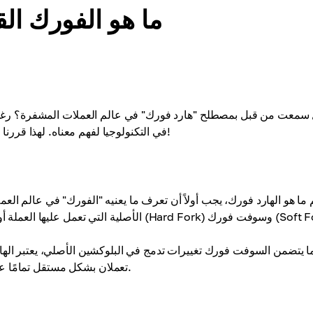
ما هو الفورك ا
سمعت من قبل بمصطلح "هارد فورك" في عالم العملات المشفرة؟ رغم أنه ق
في التكنولوجيا لفهم معناه. لهذا قررنا اليوم التعمق في هذا المفهوم وجعل الأمر أكثر وضوحًا لك. دعنا نبدأ!
 ما هو الهارد فورك، يجب أولاً أن تعرف ما يعنيه "الفورك" في عالم الع
عديلات التقنية. هناك نوعان من الفورك: هارد فورك (Hard Fork) وسوفت فورك (Soft Fork).
ما يتضمن السوفت فورك تغييرات تدمج في البلوكشين الأصلي، يعتبر الها
تعملان بشكل مستقل تمامًا عن بعضهما البعض، مما يؤدي إلى إنشاء توكن (عملة مشفرة) جديدة.