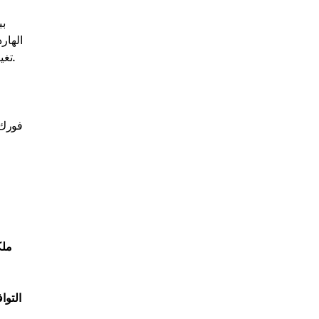
بب
الهار
.
تغي
فورك 
ملك
التوا