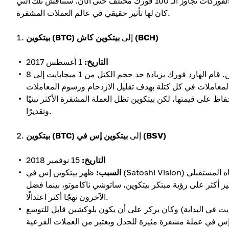
بالحديث عن بيتكوين، من المهم أن نلاحظ أن البلوكشين الأصلي مر بعدد من الفوركات تجاوز الـ 100 فورك مختلف حتى الآن. سنناقش تلك التي
كان لها تأثير حقيقي في عالم العملات المشفرة.
بيتكوين كاش (BCH)
إلى
بيتكوين (BTC)
التاريخ:
1 أغسطس 2017
تم إنشاء بيتكوين كاش لمعالجة مشاكل قابلية التوسع في بيتكوين. قام الهارد فورك بزيادة حد حجم الكتل من 1 ميجابايت إلى 8
على قيمتها، لكن بيتكوين تظل العملة المشفرة الأكثر تبنيًا
وتقديرًا.
بيتكوين إس في (BSV)
إلى
بيتكوين (BTC)
التاريخ:
15 نوفمبر 2018
السبب:
ظهر بيتكوين إس في (Satoshi Vision) من هارد فورك بيتكوين كاش بسبب الخلافات بين أفراد المجتمع حول الاتجاه المستقبلي
يز أكثر على رؤية مبتكر بيتكوين، ساتوشي ناكاموتو، بينما فضل
الآخرون نهجًا أكثر اعتدالًا.
كوين إس في زيادة حد حجم الكتل أكثر (إلى 128 ميجابايت في البداية) وكان يركز على أن يكون بلوكشين قابل للتوسع