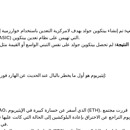
ب:
تم إنشاء بيتكوين جولد بهدف لامركزية التعدين باستخدام خوارزمية 
معالجة الرسومات (GPU) بدلاً من أجهزة التعدين المتخصصة (ASIC) التي تهيمن على نظام تعدين بيتكوين.
النتيجة:
لم تحصل بيتكوين جولد على نفس التبني الواسع أو القيمة مثل ب
إيثيريوم هو أول ما يخطر بالبال عند الحديث عن الهارد فورك، خصوصًا تلك التي تحدث نتيجة للهجمات الإلكترونية. إليك السبب:
ريوم التراجع عن الاختراق بإعادة البلوكشين إلى الحالة التي كانت علي
في استخدام السلسلة الأصلية، مما أدى إلى إنشاء إيثيريوم كلاسيك.