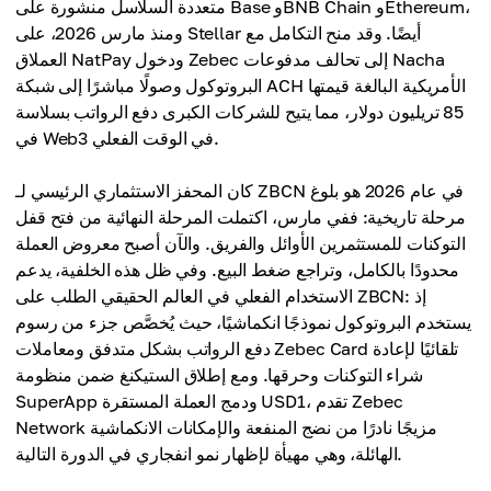
متعددة السلاسل منشورة على Base وBNB Chain وEthereum،
ومنذ مارس 2026، على Stellar أيضًا. وقد منح التكامل مع
العملاق NatPay ودخول Zebec إلى تحالف مدفوعات Nacha
البروتوكول وصولًا مباشرًا إلى شبكة ACH الأمريكية البالغة قيمتها
85 تريليون دولار، مما يتيح للشركات الكبرى دفع الرواتب بسلاسة
في Web3 في الوقت الفعلي.
كان المحفز الاستثماري الرئيسي لـ ZBCN في عام 2026 هو بلوغ
مرحلة تاريخية: ففي مارس، اكتملت المرحلة النهائية من فتح قفل
التوكنات للمستثمرين الأوائل والفريق. والآن أصبح معروض العملة
محدودًا بالكامل، وتراجع ضغط البيع. وفي ظل هذه الخلفية، يدعم
الاستخدام الفعلي في العالم الحقيقي الطلب على ZBCN: إذ
يستخدم البروتوكول نموذجًا انكماشيًا، حيث يُخصَّص جزء من رسوم
دفع الرواتب بشكل متدفق ومعاملات Zebec Card تلقائيًا لإعادة
شراء التوكنات وحرقها. ومع إطلاق الستيكنغ ضمن منظومة
SuperApp ودمج العملة المستقرة USD1، تقدم Zebec
Network مزيجًا نادرًا من نضج المنفعة والإمكانات الانكماشية
الهائلة، وهي مهيأة لإظهار نمو انفجاري في الدورة التالية.