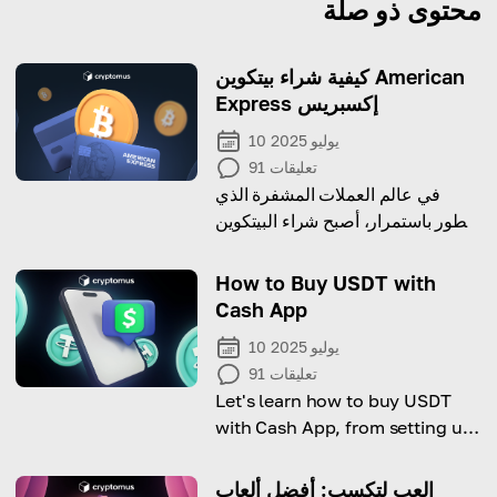
محتوى ذو صلة
كيفية شراء بيتكوين American
Express إكسبريس
10 يوليو 2025
تعليقات
91
في عالم العملات المشفرة الذي
يتطور باستمرار، أصبح شراء البيتكوين
باستخدام بطاقات الائتمان مثل
American Express خيارًا شائعًا
How to Buy USDT with
بشكل متزايد.
Cash App
10 يوليو 2025
تعليقات
91
Let's learn how to buy USDT
with Cash App, from setting up
the app to making your first
purchase.
العب لتكسب: أفضل ألعاب