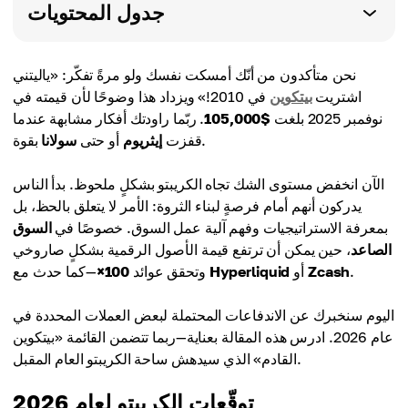
جدول المحتويات
نحن متأكدون من أنّك أمسكت نفسك ولو مرةً تفكّر: «ياليتني
اشتريت
بيتكوين
في 2010!» ويزداد هذا وضوحًا لأن قيمته في
نوفمبر 2025 بلغت
$105,000
. ربّما راودتك أفكار مشابهة عندما
بقوة.
قفزت
إيثريوم
أو حتى
سولانا
الآن انخفض مستوى الشك تجاه الكريبتو بشكلٍ ملحوظ. بدأ الناس
يدركون أنهم أمام فرصةٍ لبناء الثروة: الأمر لا يتعلق بالحظ، بل
بمعرفة الاستراتيجيات وفهم آلية عمل السوق. خصوصًا في
السوق
الصاعد
، حين يمكن أن ترتفع قيمة الأصول الرقمية بشكلٍ صاروخي
.
Zcash
أو
Hyperliquid
—كما حدث مع
وتحقق عوائد
100×
اليوم سنخبرك عن الاندفاعات المحتملة لبعض العملات المحددة في
عام 2026. ادرس هذه المقالة بعناية—ربما تتضمن القائمة «بيتكوين
القادم» الذي سيدهش ساحة الكريبتو العام المقبل.
توقّعات الكريبتو لعام 2026