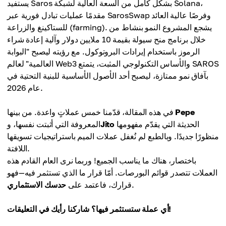
يستفيد Saros بشكل كامل من السعة العالية لشبكة Solana،
مقدمًا عمليات تبادل فورية عبر SarosSwap وفرصًا عالية العائد
للستاكينغ والزراعة (farming). يشجع المشروع النمو بنشاط من
خلال برنامج منح سيولة بقيمة 10 ملايين دولار وآلية إعادة شراء
الرموز باستخدام إيرادات البروتوكول. مع رؤيته ليصبح "البوابة
العالمية" لعالم Web3 والأساس التكنولوجي المثبت، يتمتع SAROS
بآفاق نمو ممتازة، ليصبح أحد الأصول الأساسية للبنية التحتية في
عام 2026.
Pepe
في هذه المقالة، قدّمنا خمس عملاتٍ واعدة. من بينها
الحديثة التي يقدّم مفهومها
Jito
المعروفة التي أثبتت نفسها، و
منظورًا جديدًا. وبالطبع لم نُغفل عملات الميم باستراتيجيات تسويقها
اللافتة.
باختصار، هناك ما يناسب الجميع! وربما نرى العام القادم هذه
العملات تتصدر قوائم البورصات. أمّا قرار ما الذي تستثمر فيه—فهو
.
قرارك، فاعتمد على
حدسك الاستثماري
أي عملة ستستثمر فيها؟ شاركنا رأيك في التعليقات!