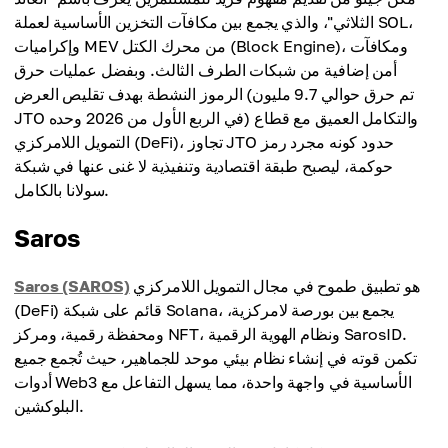
الثلاثي"، والذي يجمع بين مكافآت التخزين الأساسية لعملة SOL،
وإكراميات MEV من محرك الكتل (Block Engine)، ومكافآت
أمن إضافية من شبكات الطرف الثالث. وبفضل عمليات حرق
الرموز النشطة بهدف تقليص العرض (تم حرق حوالي 9.7 مليون
JTO في الربع الأول من 2026 وحده) والتكامل العميق مع قطاع
التمويل اللامركزي (DeFi)، تجاوز JTO حدود كونه مجرد رمز
حوكمة، ليصبح طبقة اقتصادية وتنفيذية لا غنى عنها في شبكة
سولانا بالكامل.
Saros
هو تطبيق طموح في مجال التمويل اللامركزي
Saros (SAROS)
(DeFi) قائم على شبكة Solana، يجمع بين بورصة لامركزية،
ومحفظة رقمية، ومركز NFT، ونظام الهوية الرقمية SarosID.
تكمن قوته في إنشاء نظام بيئي موحد للجماهير، حيث تُجمع جميع
أدوات Web3 الأساسية في واجهة واحدة، مما يسهل التفاعل مع
البلوكشين.