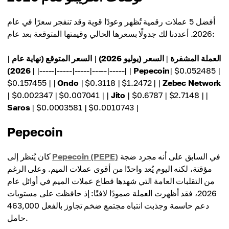
أفضل 5 عملات رقمية تُظهر وعودًا قوية وقد تنفجر سعرًا في عام
2026. أعددنا لك جدولًا بسعرها الحالي وقيمتها المتوقعة بعد عام:
العملة المشفرة
|
السعر (يوليو 2026)
|
السعر المتوقع (نهاية عام
|
2026)
| |-----|-----|-----|-----|-----| |
Pepecoin
| $0.052485 |
$0.157455 | |
Ondo
| $0.3118 | $1.2472 | |
Zebec Network
| $0.002347 | $0.007041 | |
Jito
| $0.6787 | $2.7148 | |
Saros
| $0.0003581 | $0.0010743 |
Pepecoin
في السابق على أنه مجرد ضجة
Pepecoin (PEPE)
كان يُنظر إلى
مؤقتة، لكنه اليوم يُعد واحدًا من أقوى عملات الميم. وعلى الرغم
من التقلبات العامة التي شهدها قطاع عملات الميم في أوائل عام
2026، فقد أظهرت العملة صمودًا لافتًا: إذ حافظت على مستويات
دعم حاسمة وجذبت انتباه مجتمع ضخم تجاوز بالفعل 463,000
حامل.