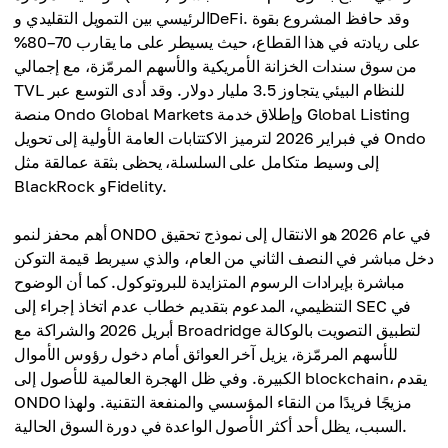
الرئيسي بين التمويل التقليدي وDeFi. وقد حافظ المشروع بقوة
على ريادته في هذا القطاع، حيث يسيطر على ما يقارب 70–80%
من سوق سندات الخزانة الأمريكية والأسهم المرمّزة، مع إجمالي
TVL للنظام البيئي يتجاوز 3.5 مليار دولار. وقد أدى التوسع عبر
منصة Ondo Global Markets وإطلاق خدمة Global Listing
في فبراير 2026 لترميز الاكتتابات العامة الأولية إلى تحويل Ondo
إلى وسيط متكامل على السلسلة، يحظى بثقة عمالقة مثل
BlackRock وFidelity.
أهم محفز لنمو ONDO في عام 2026 هو الانتقال إلى نموذج تحقيق
دخل مباشر في النصف الثاني من العام، والذي سيربط قيمة التوكن
مباشرة بإيرادات الرسوم المتزايدة للبروتوكول. كما أن الوضوح
التنظيمي، المدعوم بتقديم خطاب عدم اتخاذ إجراء إلى SEC في
أبريل 2026 والشراكة مع Broadridge لتطبيق التصويت بالوكالة
للأسهم المرمّزة، يزيل آخر العوائق أمام دخول رؤوس الأموال
الكبيرة. وفي ظل الهجرة العالمية للأصول إلى blockchain، يقدم
ONDO مزيجًا فريدًا من النقاء المؤسسي والمنفعة التقنية. ولهذا
السبب، يظل أحد أكثر الأصول الواعدة في دورة السوق الحالية.