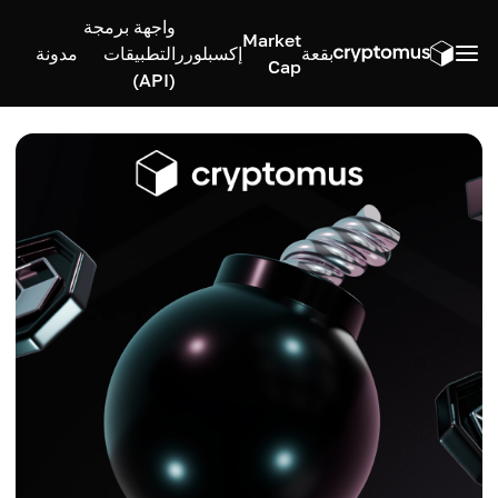
واجهة برمجة
Market
بقعة
إكسبلورر
التطبيقات
مدونة
Cap
(API)