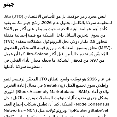
جيتو
ليس مجرد رمز حوكمة، بل هو الأساس الاقتصادي
Jito (JTO)
لمنظومة سولانا بالكامل. بحلول عام 2026، رسّخ جيتو مكانته بقوة
كأحد أهم عمالقة البنية التحتية، حيث يسيطر على أكثر من 45%
من سوق التخزين السائل داخل الشبكة مع قيمة إجمالية مقفلة
(TVL) تتجاوز 2.8 مليار دولار. يحل البروتوكول مشكلات معقدة
تتعلق بتنسيق المعاملات وتوزيع قيمة الاستخلاص القصوى (MEV)،
كما أن عميل Jito-Solana المُحسَّن يُستخدم حالياً من قبل أكثر
من 97% من مُدققي الشبكة، ما يجعله معيار الأداء الفعلي في
منظومة سولانا بأكملها.
المحفّز الرئيسي لنمو JTO في عام 2026 هو توسّعه واسع النطاق
في مجال إعادة التخزين (restaking) وإطلاق سوق تجميع الكتل
الثوري (Block Assembly Marketplace – BAM)، والذي أعاد
بشكل جذري تحديث آليات توقيت المعاملات وترتيب الكتل داخل
الشبكة. كما أن تطبيق شبكات إجماع العقد (Node Consensus
Networks – NCN) وبروتوكولات مثل TipRouter وStakeNet
مكّن جيتو من تقديم مفهوم فريد للمستثمرين يُعرف باسم "العائد