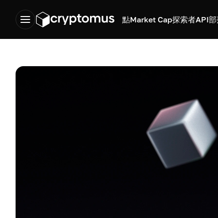
點
Market Cap
探索者
API
部