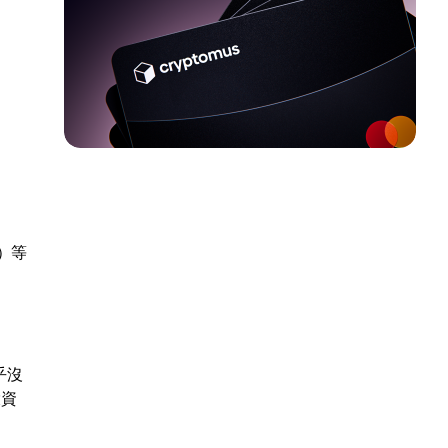
n）等
乎沒
投資