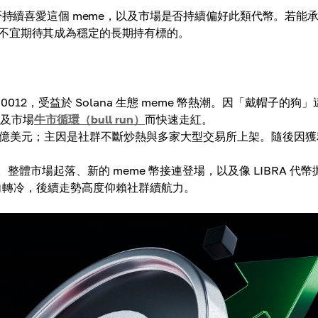
否持續喜愛這個 meme，以及市場是否持續偏好此類代幣。若能
不宜期待其成為穩定的長期持有標的。
0.00012，受益於 Solana 生態 meme 幣熱潮。因「戴帽子的狗
，以及市場
牛市循環（bull run）
而快速走紅。
破 10 億美元；主因是社群不斷炒熱與多家大型交易所上架。隨後因
附近震盪。整體市場起落、新的 meme 幣接連登場，以及像 LIBRA 代幣
向轉冷，後續走勢高度仰賴社群續航力。