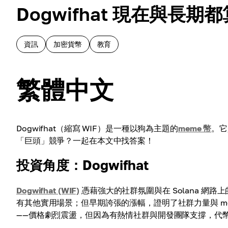
Dogwifhat 現在與長
資訊
加密貨幣
教育
繁體中文
Dogwifhat（縮寫 WIF）是一種以狗為主題的
meme 幣
。它
「巨頭」競爭？一起在本文中找答案！
投資角度：Dogwifhat
Dogwifhat (WIF)
憑藉強大的社群氛圍與在 Solana 
有其他實用場景；但早期誇張的漲幅，證明了社群力量與 me
——價格劇烈震盪，但因為有熱情社群與開發團隊支撐，代