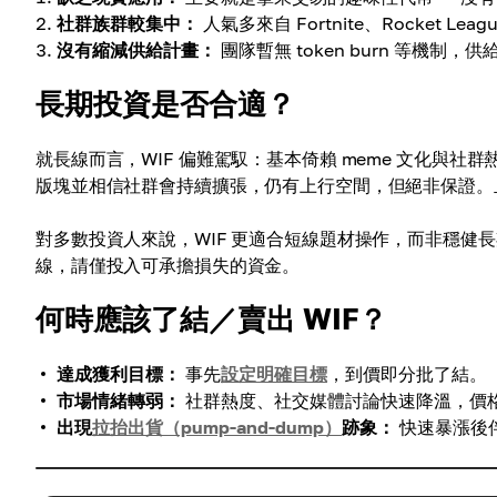
社群族群較集中：
人氣多來自 Fortnite、Rocket
沒有縮減供給計畫：
團隊暫無 token burn 等機
長期投資是否合適？
就長線而言，WIF 偏難駕馭：基本倚賴 meme 文化與社
版塊並相信社群會持續擴張，仍有上行空間，但絕非保證。且 
對多數投資人來說，WIF 更適合短線題材操作，而非穩健
線，請僅投入可承擔損失的資金。
何時應該了結／賣出 WIF？
達成獲利目標：
事先
設定明確目標
，到價即分批了結。
市場情緒轉弱：
社群熱度、社交媒體討論快速降溫，價
出現
拉抬出貨（pump-and-dump）
跡象：
快速暴漲後