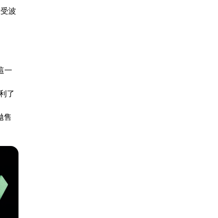
承受波
」這一
獲利了
拋售