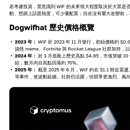
若考慮投資，需意識到 WIF 的未來很大程度取決於大眾是
動、想跟上話題熱度，可少量配置；但在沒有重大改變前，
Dogwifhat 歷史價格概覽
2023 年：
WIF 於 2023 年 11 月發行，初始價格約 $
搞怪 meme、Fortnite 與 Rocket League 社群加持
2024 年：
於 3 月底衝上歷史高點 $4.85，市值突
結，數月內自高點回落約 70%。
2025 年：
截至 2025 年 6 月，WIF 約在 $1.1 
等事件，使波動延續。社群仍活躍，但競爭更激烈、風