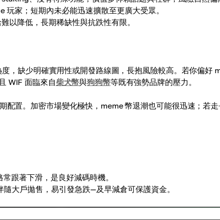
 League 玩家；短期內未必能迅速擴散至更廣大受眾。
制，供給難以降低，長期稀缺性與抗跌性有限。
群熱度，缺少明確實用性或開發路線圖，長抱風險較高。若你偏好 m
WIF 面臨來自
柴犬幣
與
狗狗幣
等既有強勢品牌的壓力。
長期配置。加密市場變化極快，meme 幣退潮也可能很迅速；若走
格常跟著下滑，是良好減碼時機。
伴隨大戶拋售，易引發急跌—及早減倉可保護資金。