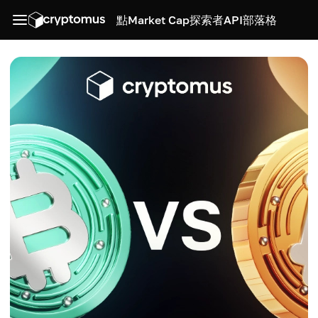
點
Market Cap
探索者
API
部落格