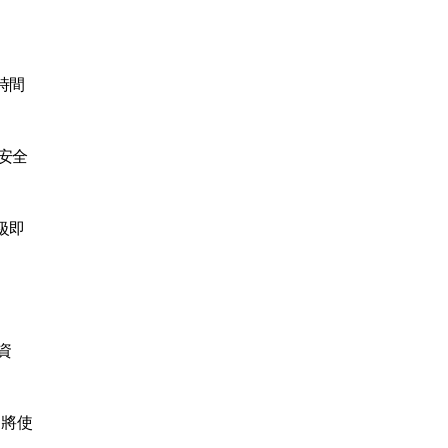
時間
且安全
級即
資
能，將使