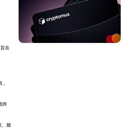
，旨在
項，
導致跨
紋、臉