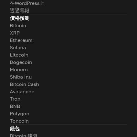
在WordPress上
透過電報
價格預測
Bitcoin
XRP
Ethereum
Solana
Litecoin
Dogecoin
Monero
Shiba Inu
Bitcoin Cash
Avalanche
Tron
BNB
Polygon
Toncoin
錢包
Bitcoin 錢包