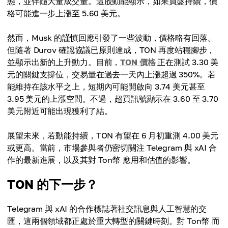
態，並伴隨大量成交量。這股動能顯示，如果買盤持續，價
格可能進一步上漲至 5.60 美元。
然而，Musk 的謹慎回應引發了一些波動，價格略有回落。
但隨著 Durov 確認協議已原則達成，TON 再度站穩腳步，
並顯示出新的上升動力。目前，
TON 價格
正在測試 3.30 美
元的關鍵支撐位，交易量在過去一天內上漲超過 350%。若
能維持在該水平之上，短期內可能開啟向 3.74 美元甚至
3.95 美元的上漲空間。不過，超買訊號顯示在 3.60 至 3.70
美元附近可能出現獲利了結。
展望未來，若動能持續，TON 有望在 6 月初重測 4.00 美元
或更高。當前，市場參與者仍密切關注 Telegram 與 xAI 合
作的最新進展，以及其對 Ton幣 應用和估值的影響。
TON 的下一步？
Telegram 與 xAI 的合作標誌著社交訊息與人工智慧的交
匯，這兩個領域都正處於重大轉型的關鍵時刻。對 Ton幣 而