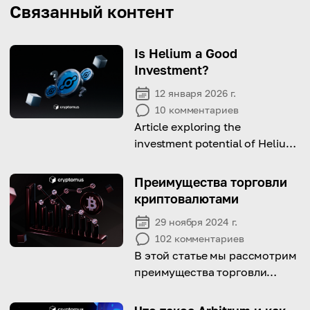
Связанный контент
Is Helium a Good
Investment?
12 января 2026 г.
10
комментариев
Article exploring the
investment potential of Helium:
is it worth it, what you should
consider, and does it fit the
Преимущества торговли
long-term strategy?
криптовалютами
29 ноября 2024 г.
102
комментариев
В этой статье мы рассмотрим
преимущества торговли
криптовалютами, включая
ликвидность, круглосуточную