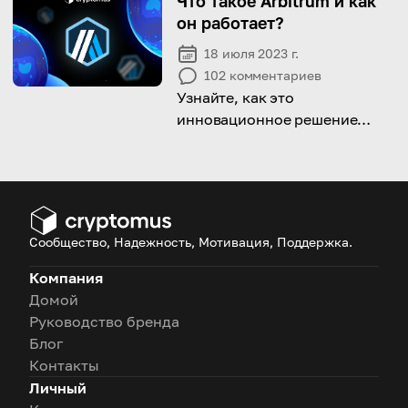
Что такое Arbitrum и как
доступность и потенциал
он работает?
прибыли.
18 июля 2023 г.
102
комментариев
Узнайте, как это
инновационное решение
оптимизирует транзакции в
Ethereum, повышает
масштабируемость и
совершает революцию в
децентрализованной
Сообщество, Надежность, Мотивация, Поддержка.
экосистеме
Компания
Домой
Руководство бренда
Блог
Контакты
Личный