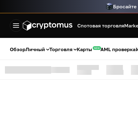
Бросайте 
Спотовая торговля
Marke
Обзор
Личный
Торговля
Карты
AML проверка
NEW