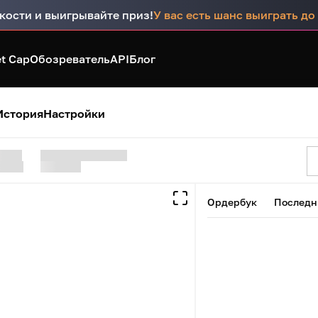
кости и выигрывайте приз!
У вас есть шанс выиграть д
t Cap
Обозреватель
API
Блог
История
Настройки
Ордербук
Последн