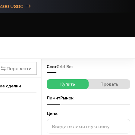
о 400 USDC
Спот
Grid Bot
Перевести
Купить
Продать
ие сделки
Лимит
Рынок
Цена
Введите лимитную цену