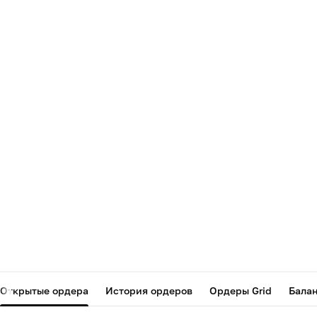
Открытые ордера
История ордеров
Ордеры Grid
Бала