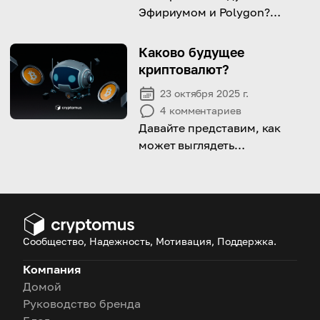
Эфириумом и Polygon?
Узнайте, какая сеть
предлагает лучшую скорость,
Каково будущее
стоимость и
криптовалют?
масштабируемость.
23 октября 2025 г.
4
комментариев
Давайте представим, как
может выглядеть
криптоиндустрия завтра —
мир, где блокчейн работает
под капотом, а финансы
становятся по-настоящему
децентрализованными,
Сообщество, Надежность, Мотивация, Поддержка.
безопасными и доступными
каждому.
Компания
Домой
Руководство бренда