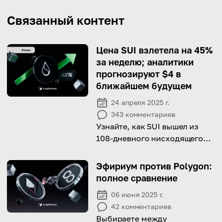
Связанный контент
Цена SUI взлетела на 45%
за неделю; аналитики
прогнозируют $4 в
ближайшем будущем
24 апреля 2025 г.
343
комментариев
Узнайте, как SUI вышел из
108-дневного нисходящего
тренда и что это значит для
его движения к отметке $4.
Эфириум против Polygon:
полное сравнение
06 июня 2025 г.
42
комментариев
Выбираете между