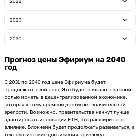
2028
Максимальная цена
$4,645
$6,264
Минимальная цена
2029
Максимальная цена
$6,483
Средняя цена
$9,140
$5,161
Минимальная цена
2030
Максимальная цена
$9,503
Средняя цена
$13,074
$7,203
Минимальная цена
Прогноз цены Эфириум на 2040
Максимальная цена
$13,502
год
Средняя цена
$18,603
$10,208
Максимальная цена
С 2031 по 2040 год цена Эфириума будет
Средняя цена
$26,536
продолжать свой рост. Это будет связано с важной
$15,002
ролью монеты в децентрализованной экономике,
Средняя цена
которая к тому времени достигнет значительной
$21,340
зрелости. Возможно, правительства начнут лучше
адаптировать инновации ETH, что расширит его
влияние. Блокчейн будет продолжать развиваться, а
технологические достижения привлекут