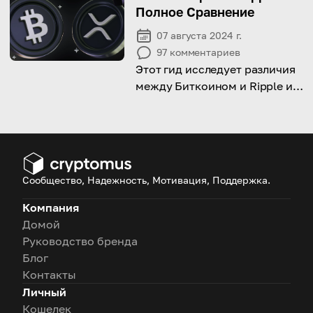
Полное Сравнение
07 августа 2024 г.
97
комментариев
Этот гид исследует различия
между Биткоином и Ripple и
поможет вам решить, какой
из них лучше подходит для
вас!
Сообщество, Надежность, Мотивация, Поддержка.
Компания
Домой
Руководство бренда
Блог
Контакты
Личный
Кошелек