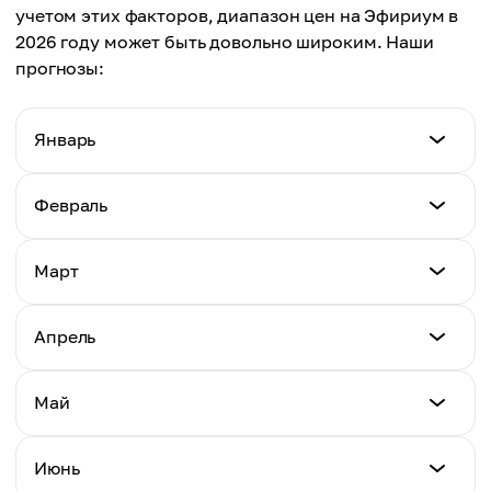
учетом этих факторов, диапазон цен на Эфириум в
2026 году может быть довольно широким. Наши
прогнозы:
Январь
Минимальная цена
Февраль
$2,702
Минимальная цена
Март
Максимальная цена
$1,818
$3,397
Минимальная цена
Апрель
Максимальная цена
$1,827
Средняя цена
$2,448
$3,015
Минимальная цена
Май
Максимальная цена
$2,127
Средняя цена
$2,225
$2,084
Минимальная цена
Июнь
Максимальная цена
$2,101