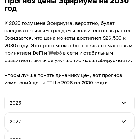
Прогноз цены Эфириума на 2030
год
К 2030 году цена Эфириума, вероятно, будет
следовать бычьим трендам и значительно вырастет.
Ожидается, что цена монеты достигнет $26,536 к
2030 году. Этот рост может быть связан с массовым
принятием DeFi и
Web3
в сети и стабильным
развитием, включая улучшение масштабируемости.
Чтобы лучше понять динамику цен, вот прогноз
изменений цены ETH с 2026 по 2030 годы:
2026
Минимальная цена
2027
$4,318
Минимальная цена