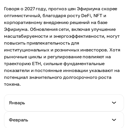
Максимальная цена
Говоря о 2027 году, прогноз цен Эфириума скорее
Средняя цена
$6,264
оптимистичный, благодаря росту DeFi, NFT и
$4,889
корпоративному внедрению решений на базе
Средняя цена
Эфириума. Обновления сети, включая улучшение
$5,205
масштабируемости и энергоэффективности, могут
повысить привлекательность для
институциональных и розничных инвесторов. Хотя
рыночные циклы и регулирование повлияют на
траекторию ETH, сильные фундаментальные
показатели и постоянные инновации указывают на
потенциал значительного долгосрочного роста
токена.
Январь
Минимальная Цена
Февраль
$4,645