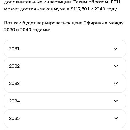
дополнительные инвестиции. Таким образом, ETH
может достичь максимума в $117,501 к 2040 году.
Вот как будет варьироваться цена Эфириума между
2030 и 2040 годами:
2031
Минимальная цена
2032
$19,206
Минимальная цена
2033
Максимальная цена
$26,094
$40,637
Минимальная цена
2034
Максимальная цена
$41,322
Средняя цена
$57,749
$29,405
Минимальная цена
2035
Максимальная цена
$58,322
Средняя цена
$82,605