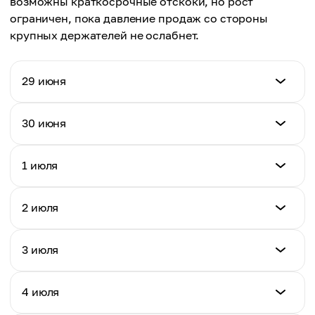
возможны краткосрочные отскоки, но рост
ограничен, пока давление продаж со стороны
крупных держателей не ослабнет.
29 июня
Цена (USD)
30 июня
$1,572.38
Цена (USD)
1 июля
Дневное изменение %
$1,565.41
-0.34%
Цена (USD)
2 июля
Дневное изменение %
$1,568.92
-0.44%
Цена (USD)
3 июля
Дневное изменение %
$1,563.77
+0.22%
Цена (USD)
4 июля
Дневное изменение %
$1,571.05
-0.33%