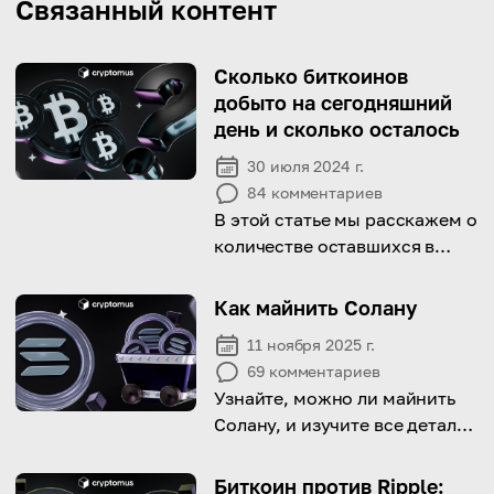
Связанный контент
Сколько биткоинов
добыто на сегодняшний
день и сколько осталось
30 июля 2024 г.
84
комментариев
В этой статье мы расскажем о
количестве оставшихся в
мире биткоинов и
спрогнозируем дату
Как майнить Солану
майнинга последней монеты.
11 ноября 2025 г.
69
комментариев
Узнайте, можно ли майнить
Солану, и изучите все детали
этого процесса
Биткоин против Ripple: