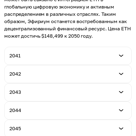
Средняя цена
глобальную цифровую экономику и активным
$92,704
распределением в различных отраслях. Таким
образом, Эфириум останется востребованным как
децентрализованный финансовый ресурс. Цена ETH
может достичь $148,499 к 2050 году.
2041
Минимальная цена
2042
$83,433
Минимальная цена
2043
Максимальная цена
$89,365
$119,521
Минимальная цена
2044
Максимальная цена
$91,358
Средняя цена
$120,618
$96,706
Минимальная цена
2045
Максимальная цена
$95,650