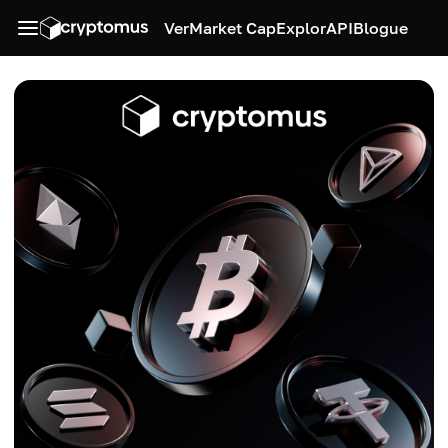
Ver
Market Cap
Explor
API
Blogue