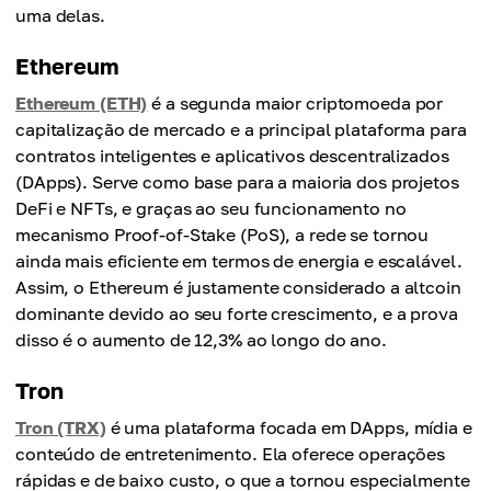
Preço Médio, Fev 2025
uma delas.
$0.83
Mudança
$0.25
+71.9%
Preço Médio, Fev 2024
Ethereum
Preço Médio, Fev 2025
$2.06
Mudança
$0.30
Ethereum (ETH)
é a segunda maior criptomoeda por
+257.1%
capitalização de mercado e a principal plataforma para
Preço Médio, Fev 2025
contratos inteligentes e aplicativos descentralizados
Mudança
$3.7
(DApps). Serve como base para a maioria dos projetos
-63.9%
DeFi e NFTs, e graças ao seu funcionamento no
Mudança
mecanismo Proof-of-Stake (PoS), a rede se tornou
+79.6%
ainda mais eficiente em termos de energia e escalável.
Assim, o Ethereum é justamente considerado a altcoin
dominante devido ao seu forte crescimento, e a prova
disso é o aumento de 12,3% ao longo do ano.
Tron
Tron (TRX)
é uma plataforma focada em DApps, mídia e
conteúdo de entretenimento. Ela oferece operações
rápidas e de baixo custo, o que a tornou especialmente