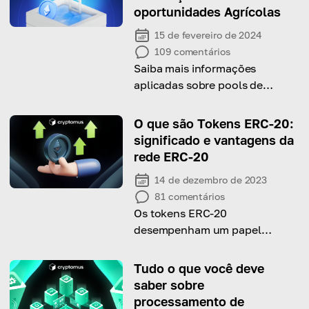
oportunidades Agrícolas
15 de fevereiro de 2024
109
comentários
Saiba mais informações
aplicadas sobre pools de
liquidez de Criptomoedas e
use-as para seu lucro
O que são Tokens ERC-20:
significado e vantagens da
rede ERC-20
14 de dezembro de 2023
81
comentários
Os tokens ERC-20
desempenham um papel
fundamental na operação da
blockchain Ethereum
Tudo o que você deve
saber sobre
processamento de