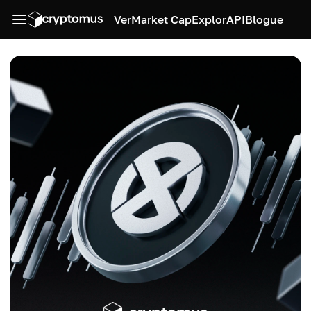
Ver
Market Cap
Explor
API
Blogue