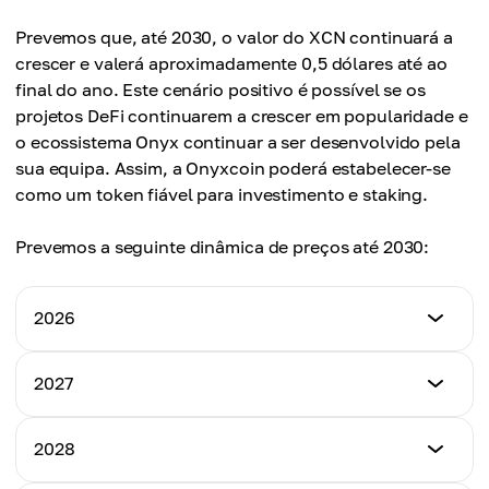
R$ 0,061
Preço Máximo
Prevemos que, até 2030, o valor do XCN continuará a
Preço Médio
US$ 0,069
crescer e valerá aproximadamente 0,5 dólares até ao
R$ 0,063
final do ano. Este cenário positivo é possível se os
Preço Médio
projetos DeFi continuarem a crescer em popularidade e
0,065 US$
o ecossistema Onyx continuar a ser desenvolvido pela
sua equipa. Assim, a Onyxcoin poderá estabelecer-se
como um token fiável para investimento e staking.
Prevemos a seguinte dinâmica de preços até 2030:
2026
Preço Mínimo
2027
0,030 dólares
Preço Mínimo
2028
Preço Máximo
US$ 0,060
US$ 0,069