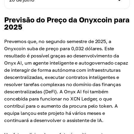
Variação Diária
US$ 0,01870
-6,22%
Preço
Previsão do Preço da Onyxcoin para
Variação Diária
US$ 0,01800
2025
+3,31%
Variação Diária
Prevemos que, no segundo semestre de 2025, a
-3,74%
Onyxcoin suba de preço para 0,032 dólares. Este
resultado é possível graças ao desenvolvimento da
Onyx AI, um agente inteligente e autogovernado capaz
de interagir de forma autónoma com infraestruturas
descentralizadas, executar contratos inteligentes e
resolver tarefas complexas no domínio das finanças
descentralizadas (DeFi). A Onyx AI foi também
concebida para funcionar no XCN Ledger, o que
contribui para o aumento da procura pelo token. A
equipa lançou este projeto há vários meses e
continuará a desenvolver o assistente de IA.