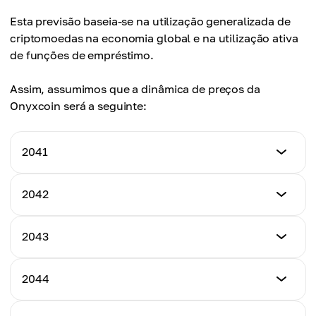
Esta previsão baseia-se na utilização generalizada de
criptomoedas na economia global e na utilização ativa
de funções de empréstimo.
Assim, assumimos que a dinâmica de preços da
Onyxcoin será a seguinte:
2041
Preço Mínimo
2042
$3.900
Preço Mínimo
2043
Preço Máximo
$4.250
$5.100
Preço Mínimo
2044
Preço Máximo
$4.600
Preço Médio
$5.600
$4.500