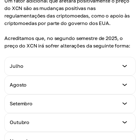
Um fator adicional que afetará positivamente o preço
do XCN são as mudanças positivas nas
regulamentações das criptomoedas, como o apoio às
criptomoedas por parte do governo dos EUA.
Acreditamos que, no segundo semestre de 2025, o
preço do XCN irá sofrer alterações da seguinte forma:
Julho
Preço Mínimo
Agosto
R$ 0,017
Preço Mínimo
Setembro
Preço Máximo
R$ 0,018
R$ 0,020
Preço Mínimo
Outubro
Preço Máximo
R$ 0,020
Preço Médio
R$ 0,023
R$ 0,018
Preço Mínimo