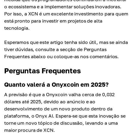
Preço Médio
US$ 10.200
o ecossistema e a implementar soluções inovadoras.
US$ 8.100
Por isso, a XCN é um excelente investimento para quem
Preço Médio
está pronto para investir em projetos de alta
US$ 8.700
tecnologia.
Esperamos que este artigo tenha sido útil, mas se ainda
tiver dúvidas, consulte a secção de Perguntas
Frequentes abaixo ou coloque-as nos comentários.
Perguntas Frequentes
Quanto valerá a Onyxcoin em 2025?
A previsão é que a Onyxcoin valha cerca de 0,032
dólares até 2025, devido ao anúncio e ao
desenvolvimento de um novo produto dentro da
plataforma, o Onyx AI. Espera-se que esta inovação se
torne um novo tópico de discussão, levando a uma
maior procura de XCN.