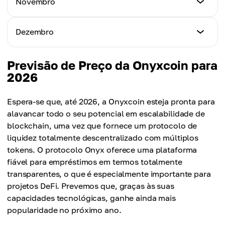
Novembro
Preço Máximo
R$ 0,022
Preço Médio
R$ 0,025
R$ 0,020
Preço Mínimo
Dezembro
Preço Máximo
R$ 0,025
Preço Médio
R$ 0,028
R$ 0,023
Preço Mínimo
Previsão de Preço da Onyxcoin para
Preço Máximo
R$ 0,028
2026
Preço Médio
R$ 0,030
R$ 0,025
Preço Máximo
Espera-se que, até 2026, a Onyxcoin esteja pronta para
Preço Médio
R$ 0,032
alavancar todo o seu potencial em escalabilidade de
R$ 0,027
blockchain, uma vez que fornece um protocolo de
Preço Médio
liquidez totalmente descentralizado com múltiplos
R$ 0,030
tokens. O protocolo Onyx oferece uma plataforma
fiável para empréstimos em termos totalmente
transparentes, o que é especialmente importante para
projetos DeFi. Prevemos que, graças às suas
capacidades tecnológicas, ganhe ainda mais
popularidade no próximo ano.