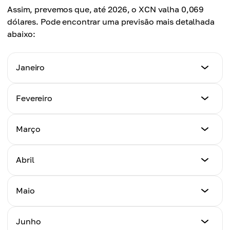
Assim, prevemos que, até 2026, o XCN valha 0,069
dólares. Pode encontrar uma previsão mais detalhada
abaixo:
Janeiro
Preço Mínimo
Fevereiro
0,030 dólares
Preço Mínimo
Março
Preço Máximo
0,031 US$
0,035 dólares
Preço Mínimo
Abril
Preço Máximo
R$ 0,033
Preço Médio
0,038 US$
0,032 US$
Preço Mínimo
Maio
Preço Máximo
R$ 0,036
Preço Médio
R$ 0,043
R$ 0,035
Preço Mínimo
Junho
Preço Máximo
R$ 0,040