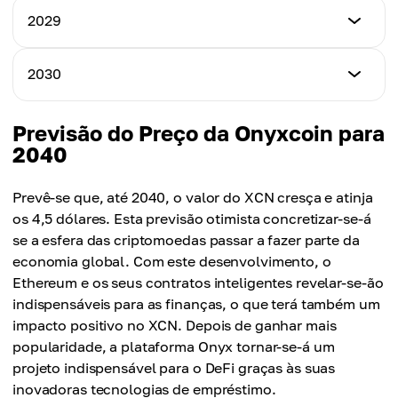
Preço Mínimo
2029
Preço Máximo
US$ 0,100
Preço Médio
0,130 dólares
0,049 dólares
Preço Mínimo
2030
Preço Máximo
0,150 dólares
Preço Médio
US$ 0,200
US$ 0,100
Preço Mínimo
Previsão do Preço da Onyxcoin para
Preço Máximo
0,250 dólares
2040
Preço Médio
0,350 dólares
0,150 dólares
Preço Máximo
Prevê-se que, até 2040, o valor do XCN cresça e atinja
Preço Médio
US$ 0,500
os 4,5 dólares. Esta previsão otimista concretizar-se-á
0,250 dólares
se a esfera das criptomoedas passar a fazer parte da
Preço Médio
economia global. Com este desenvolvimento, o
US$ 0,400
Ethereum e os seus contratos inteligentes revelar-se-ão
indispensáveis para as finanças, o que terá também um
impacto positivo no XCN. Depois de ganhar mais
popularidade, a plataforma Onyx tornar-se-á um
projeto indispensável para o DeFi graças às suas
inovadoras tecnologias de empréstimo.