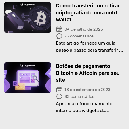
bem-sucedidas.
Como transferir ou retirar
criptografia de uma cold
wallet
04 de julho de 2025
76
comentários
Este artigo fornece um guia
passo a passo para transferir ou
retirar com segurança a sua
criptografia de uma cold wallet.
Botões de pagamento
Bitcoin e Altcoin para seu
site
13 de setembro de 2023
83
comentários
Aprenda o funcionamento
interno dos widgets de
pagamento HTML, comumente
conhecidos como botões de