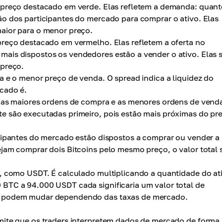
 preço destacado em verde. Elas refletem a demanda: quan
o dos participantes do mercado para comprar o ativo. Elas
aior para o menor preço.
reço destacado em vermelho. Elas refletem a oferta no
ais dispostos os vendedores estão a vender o ativo. Elas 
 preço.
a e o menor preço de venda. O spread indica a liquidez do
cado é.
 as maiores ordens de compra e as menores ordens de vend
e são executadas primeiro, pois estão mais próximas do pr
icipantes do mercado estão dispostos a comprar ou vender a
jam comprar dois Bitcoins pelo mesmo preço, o valor total s
, como USDT. É calculado multiplicando a quantidade do at
BTC a 94.000 USDT cada significaria um valor total de
s podem mudar dependendo das taxas de mercado.
ite que os traders interpretem dados de mercado de forma