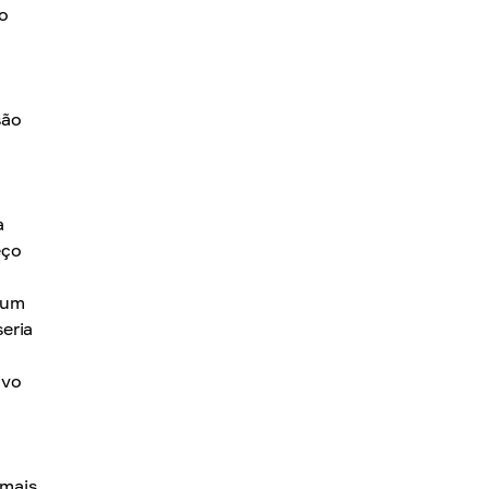
to
são
a
eço
 um
eria
ivo
 mais