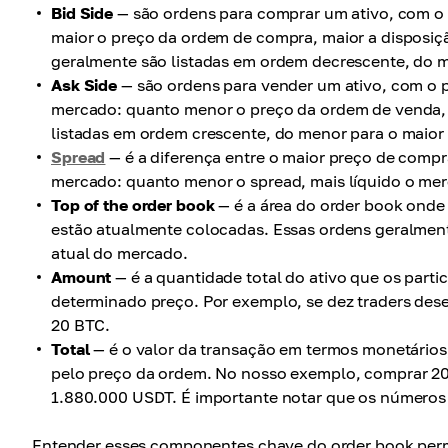
Bid Side
— são ordens para comprar um ativo, com o
maior o preço da ordem de compra, maior a disposiçã
geralmente são listadas em ordem decrescente, do m
Ask Side
— são ordens para vender um ativo, com o p
mercado: quanto menor o preço da ordem de venda, m
listadas em ordem crescente, do menor para o maior
Spread
— é a diferença entre o maior preço de compr
mercado: quanto menor o spread, mais líquido o mer
Top of the order book
— é a área do order book onde
estão atualmente colocadas. Essas ordens geralment
atual do mercado.
Amount
— é a quantidade total do ativo que os part
determinado preço. Por exemplo, se dez traders dese
20 BTC.
Total
— é o valor da transação em termos monetários
pelo preço da ordem. No nosso exemplo, comprar 20 
1.880.000 USDT. É importante notar que os número
Entender esses componentes chave do order book perm