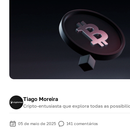
Tiago Moreira
Cripto-entusiasta que explora todas as possibil
05 de maio de 2025
141
comentários