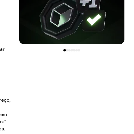
ar
reço,
 em
ra”
as.