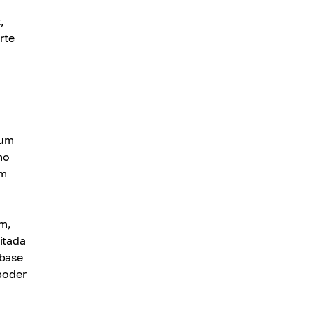
,
rte
 um
mo
em
m,
itada
 base
poder