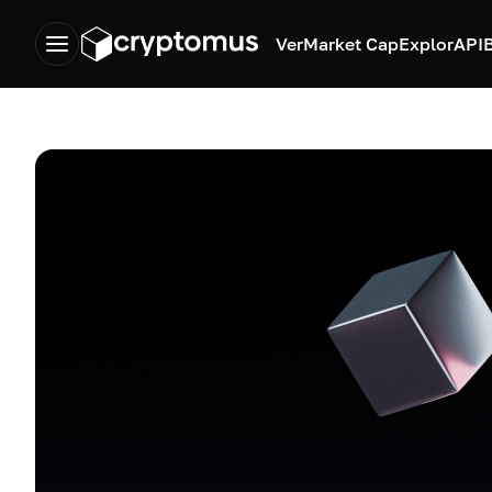
Ver
Market Cap
Explor
API