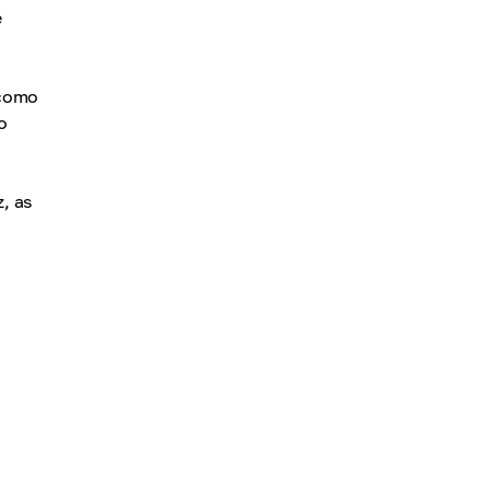
e
 como
o
, as