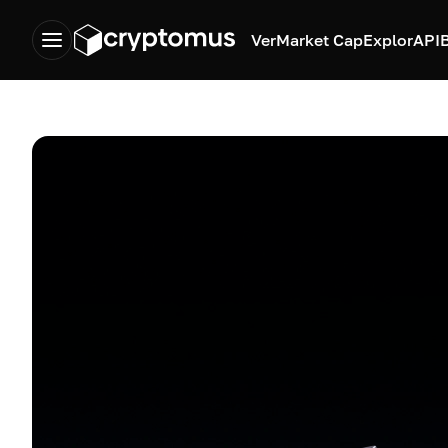
Ver
Market Cap
Explor
API