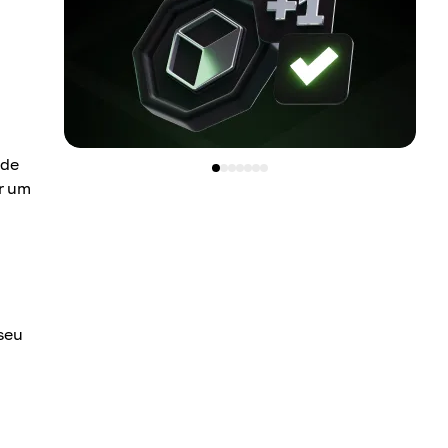
ode
ar um
seu