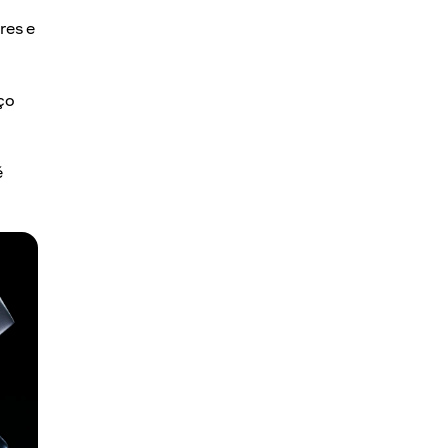
res e
ço
é