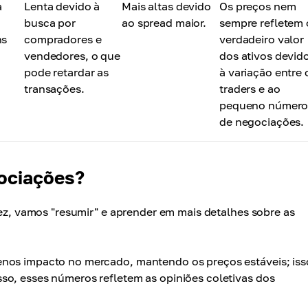
à
Lenta devido à
Mais altas devido
Os preços nem
busca por
ao spread maior.
sempre refletem 
ns
compradores e
verdadeiro valor
vendedores, o que
dos ativos devid
pode retardar as
à variação entre 
transações.
traders e ao
pequeno númer
de negociações.
ociações?
dez, vamos "resumir" e aprender em mais detalhes sobre as
os impacto no mercado, mantendo os preços estáveis; iss
so, esses números refletem as opiniões coletivas dos