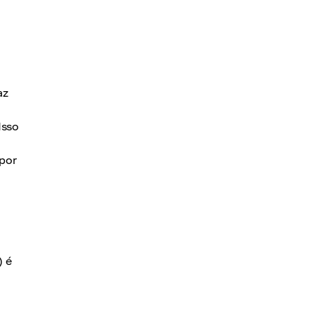
az
Isso
por
) é