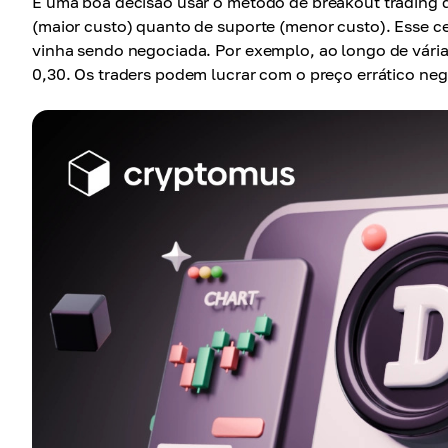
É uma boa decisão usar o método de breakout trading q
(maior custo) quanto de suporte (menor custo). Esse c
vinha sendo negociada. Por exemplo, ao longo de vári
0,30. Os traders podem lucrar com o preço errático ne