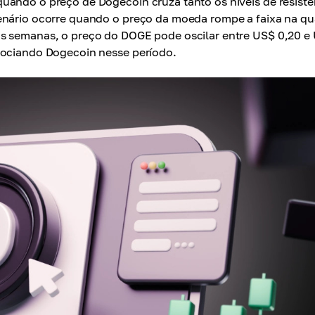
uando o preço de Dogecoin cruza tanto os níveis de resistê
enário ocorre quando o preço da moeda rompe a faixa na qu
as semanas, o preço do DOGE pode oscilar entre US$ 0,20 e
gociando Dogecoin nesse período.