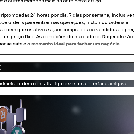
s e outros métodos mais adiante neste artigo.
iptomoedas 24 horas por dia, 7 dias por semana, inclusive 
s de ordens para entrar nas operações, incluindo ordens a
ssupõem que os ativos sejam comprados ou vendidos ao pre
 a um preço fixo. As condições do mercado de Dogecoin são
ar se este é
o momento ideal para fechar um negócio
.
E
imeira ordem com alta liquidez e uma interface amigável.