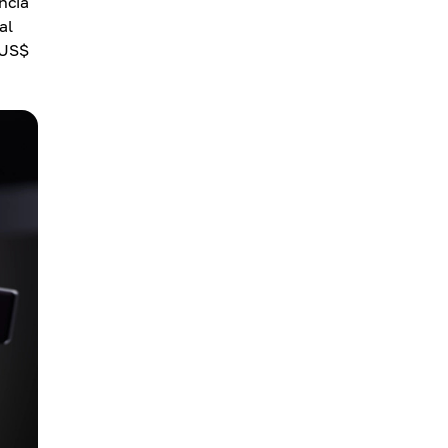
ncia
al
 US$