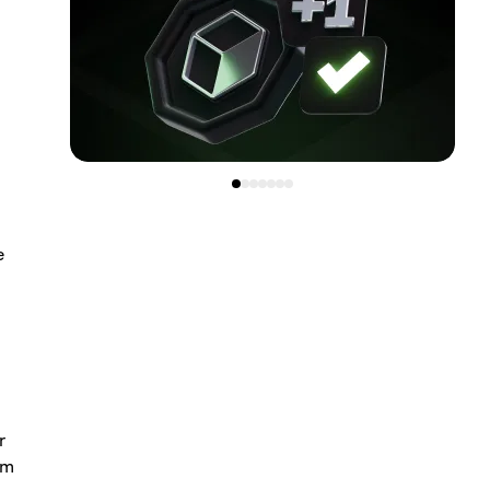
e
r
ém