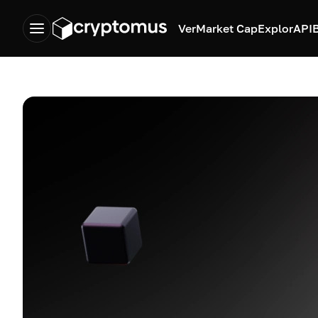
Ver
Market Cap
Explor
API