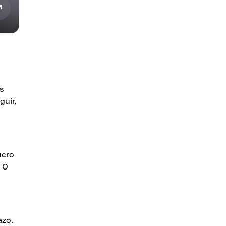
s
guir,
ucro
 O
azo.