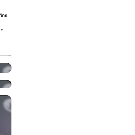
fins
ço