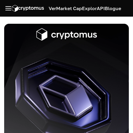
Ver
Market Cap
Explor
API
Blogue