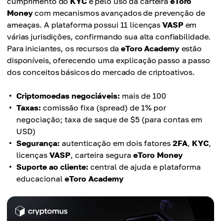
cumprimento do
KYC
e pelo uso da carteira
eToro
Money
com mecanismos avançados de prevenção de
ameaças. A plataforma possui 11 licenças
VASP
em
várias jurisdições, confirmando sua alta confiabilidade.
Para iniciantes, os recursos da
eToro Academy
estão
disponíveis, oferecendo uma explicação passo a passo
dos conceitos básicos do mercado de criptoativos.
Criptomoedas negociáveis:
mais de 100
Taxas:
comissão fixa (spread) de 1% por
negociação; taxa de saque de $5 (para contas em
USD)
Segurança:
autenticação em dois fatores
2FA
,
KYC
,
licenças
VASP
, carteira segura
eToro Money
Suporte ao cliente:
central de ajuda e plataforma
educacional
eToro Academy