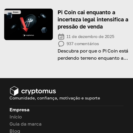
ver qual delas se adequa
melhor a você!
Pi Coin cai enquanto a
incerteza legal intensifica a
pressão de venda
11 de dezembro de 2025
937
comentários
Descubra por que o Pi Coin está
perdendo terreno enquanto a
atividade das baleias e ações
judiciais em andamento
influenciam seu preço.
Comunidade, confiança, motivação e suporte
Empresa
Início
Guia da marca
Blog