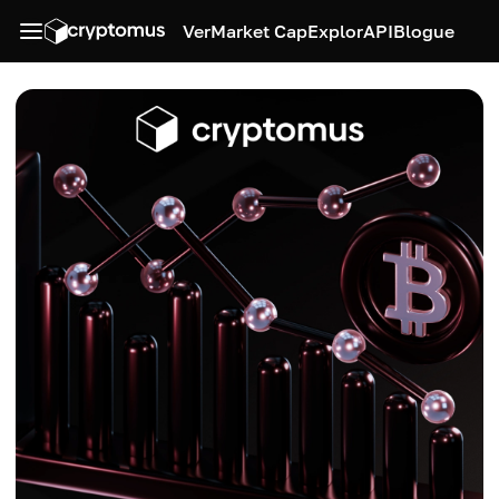
Ver
Market Cap
Explor
API
Blogue