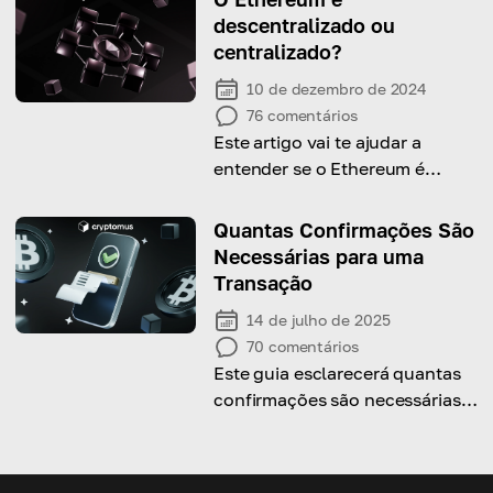
descentralizado ou
centralizado?
10 de dezembro de 2024
76
comentários
Este artigo vai te ajudar a
entender se o Ethereum é
realmente descentralizado e as
medidas que ele toma para
Quantas Confirmações São
continuar sendo assim!
Necessárias para uma
Transação
14 de julho de 2025
70
comentários
Este guia esclarecerá quantas
confirmações são necessárias
para garantir a segurança das
transações nas blockchains
mais populares.