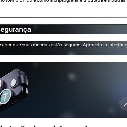
 no Reino Unido e como a criptografia é tributada em outras
 segurança
e saber que suas moedas estão seguras. Aproveite a interfac