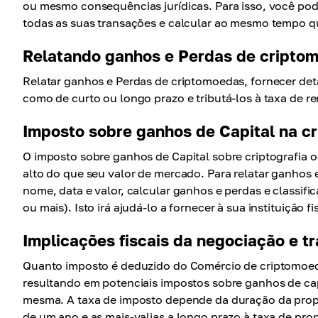
ou mesmo consequências jurídicas. Para isso, você pod
todas as suas transações e calcular ao mesmo tempo 
Relatando ganhos e Perdas de cripto
Relatar ganhos e Perdas de criptomoedas, fornecer deta
como de curto ou longo prazo e tributá-los à taxa de ren
Imposto sobre ganhos de Capital na c
O imposto sobre ganhos de Capital sobre criptografia 
alto do que seu valor de mercado. Para relatar ganhos 
nome, data e valor, calcular ganhos e perdas e classif
ou mais). Isto irá ajudá-lo a fornecer à sua instituição
Implicações fiscais da negociação e t
Quanto imposto é deduzido do Comércio de criptomoe
resultando em potenciais impostos sobre ganhos de cap
mesma. A taxa de imposto depende da duração da propr
de um ano e as mais-valias a longo prazo à taxa de prop