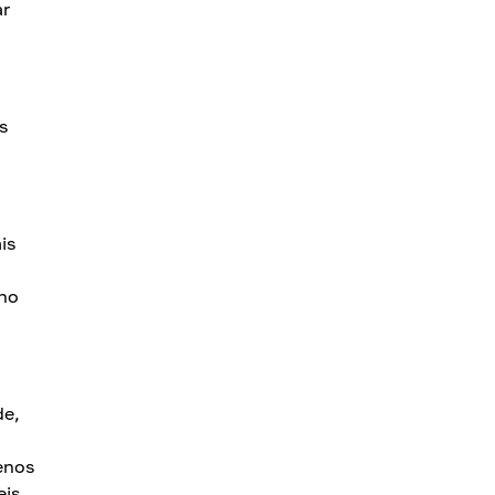
ar
s
is
ano
de,
enos
eis