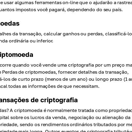
e usar algumas ferramentas on-line que o ajudarão a rastre
quantos impostos você pagará, dependendo do seu país.
moedas
lhes da transação, calcular ganhos ou perdas, classificá-lo
da ordinária ou inferior.
riptomoeda
ocorre quando você vende uma criptografia por um preço ma
e Perdas de criptomoedas, fornecer detalhes da transação,
icá-los de curto prazo (menos de um ano) ou longo prazo (1 
 fiscal todas as informações de que necessitam.
ransações de criptografia
das? A criptomoeda é normalmente tratada como proprieda
ital sobre os lucros da venda, negociação ou alienação da
iedade, sendo os rendimentos ordinários tributados por m
riedade mais longa. Outros eventos de criptografia tributáv