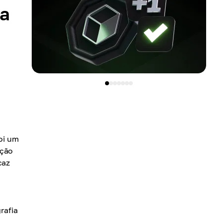
ia
Foi um
ação
caz
rafia