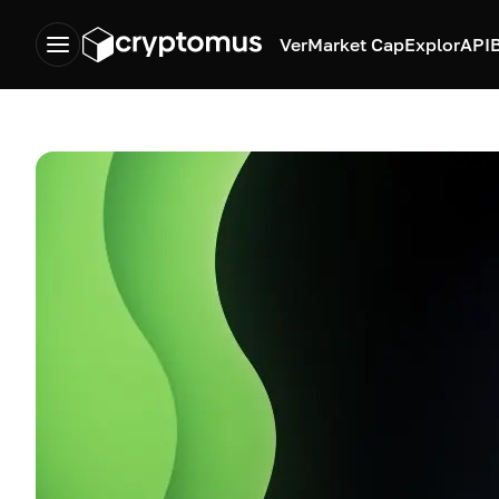
Ver
Market Cap
Explor
API