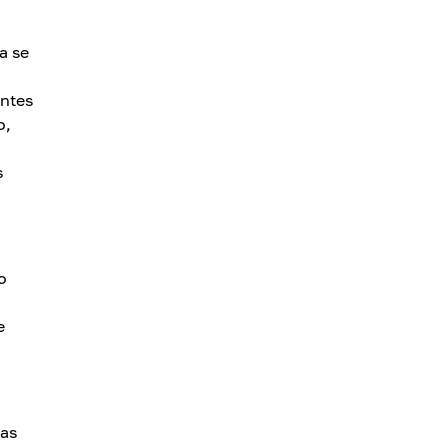
a se
entes
o,
s
o
e
ias