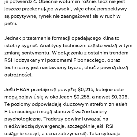
je potwierdzić. Obecnie wolumen rośnie, lecz nie jest
jeszcze przekonująco wysoki, więc choć perspektywy
są pozytywne, rynek nie zaangażował się w ruch w
pełni.
Jednak przełamanie formacji opadającego klina to
istotny sygnał. Analitycy techniczni często widzą w tym
zmianę sentymentu. W połączeniu z ostatnim trendem
RSI i odzyskanymi poziomami Fibonacciego, obraz
techniczny jest nastawiony byczo, choć z pewną dozą
ostrożności.
Jeśli HBAR przebije się powyżej $0,215, kolejne cele
mogą pojawić się w okolicach $0,255, a nawet $0,306.
Te poziomy odpowiadają kluczowym strefom zniesień
Fibonacciego i mogą stanowić ważne bariery
psychologiczne. Traderzy powinni uważać na
niedźwiedzią dywergencję, szczególnie jeśli RSI
osiągnie szczyt, a cena zatrzyma się. Taka sytuacja