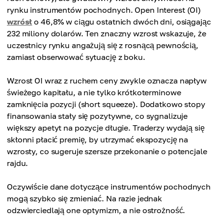
rynku instrumentów pochodnych. Open Interest (OI)
wzrósł
o 46,8% w ciągu ostatnich dwóch dni, osiągając
232 miliony dolarów. Ten znaczny wzrost wskazuje, że
uczestnicy rynku angażują się z rosnącą pewnością,
zamiast obserwować sytuację z boku.
Wzrost OI wraz z ruchem ceny zwykle oznacza napływ
świeżego kapitału, a nie tylko krótkoterminowe
zamknięcia pozycji (short squeeze). Dodatkowo stopy
finansowania stały się pozytywne, co sygnalizuje
większy apetyt na pozycje długie. Traderzy wydają się
skłonni płacić premię, by utrzymać ekspozycję na
wzrosty, co sugeruje szersze przekonanie o potencjale
rajdu.
Oczywiście dane dotyczące instrumentów pochodnych
mogą szybko się zmieniać. Na razie jednak
odzwierciedlają one optymizm, a nie ostrożność.