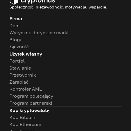
Społeczność, niezawodność, motywacja, wsparcie.
Firma
Dom
Wytyczne dotyczące marki
Bloga
Łączność
Użytek własny
Portfel
Stawianie
Przetwornik
Zarabiać
Kontroler AML
Program polecający
Program partnerski
Kup kryptowalutę
Kup Bitcoin
Kup Ethereum