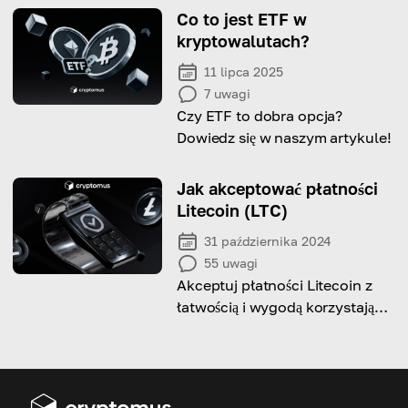
gwałtownie wzrosnąć do 10 000
Co to jest ETF w
USD w niedalekiej przyszłości.
kryptowalutach?
11 lipca 2025
7
uwagi
Czy ETF to dobra opcja?
Dowiedz się w naszym artykule!
Jak akceptować płatności
Litecoin (LTC)
31 października 2024
55
uwagi
Akceptuj płatności Litecoin z
łatwością i wygodą korzystając z
naszego kompleksowego
przewodnika!