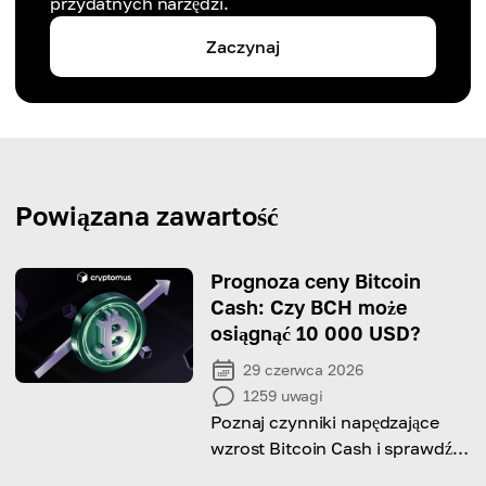
przydatnych narzędzi.
Zaczynaj
Powiązana zawartość
Prognoza ceny Bitcoin
Cash: Czy BCH może
osiągnąć 10 000 USD?
29 czerwca 2026
1259
uwagi
Poznaj czynniki napędzające
wzrost Bitcoin Cash i sprawdź,
czy ma potencjał, aby