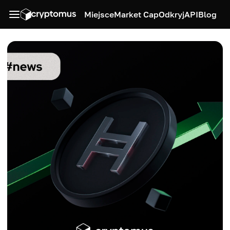
Miejsce
Market Cap
Odkryj
API
Blog