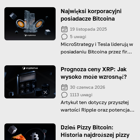
Najwięksi korporacyjni
posiadacze Bitcoina
19 listopada 2025
5
uwagi
MicroStrategy i Tesla liderują w
posiadaniu Bitcoina przez firmy,
wykorzystując ogromne zasoby
BTC do zabezpieczenia przed
Prognoza ceny XRP: Jak
inflacją i stawiając na
wysoko może wzrosnąć?
długoterminowy wzrost
30 czerwca 2026
wartości.
1113
uwagi
Artykuł ten dotyczy przyszłej
wartości Ripple oraz potencjału
inwestycyjnego. Przeczytaj,
aby poznać prognozy
Dzień Pizzy Bitcoin:
ekspertów!
Historia najdroższej pizzy