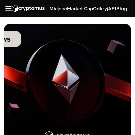
Miejsce
Market Cap
Odkryj
API
Blog