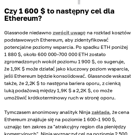
Czy 1 600 $ to następny cel dla
Ethereum?
Glassnode niedawno
zwrócił uwagę
na rozkład kosztów
podstawowych Ethereum, aby zidentyfikować
potencjalne poziomy wsparcia. Po spadku ETH poniżej
1 880 $, około 600 000–700 000 ETH zostało
zgromadzonych wokół poziomu 1 900 $, co sugeruje,
że 1,9K $ może działać jako kluczowy poziom wsparcia,
jeśli Ethereum będzie konsolidować. Glassnode wskazał
także, że 2,2K $ to następna bariera oporu, z cienką
luką podażową między 1,9K $ a 2,2K $, co może
umożliwić krótkoterminowy ruch w stronę oporu.
Tymczasem anonimowy analityk Ninja
zakłada
, że cena
Ethereum znajduje się na poziomie 1 600–1 900 $,
uznając ten zakres za "atrakcyjny region dla pieniędzy
komercyjnych". Ninja wyznaczył cel na poziomie 2 500