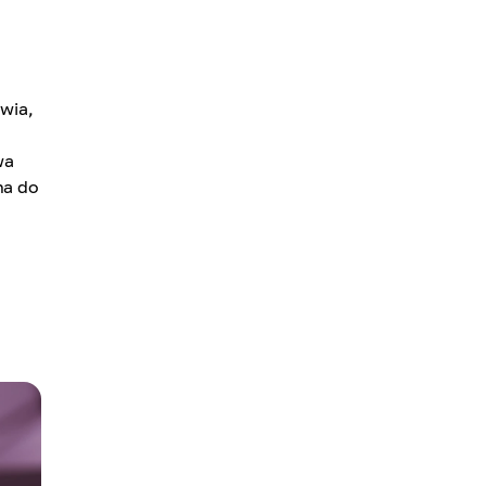
wia,
wa
na do