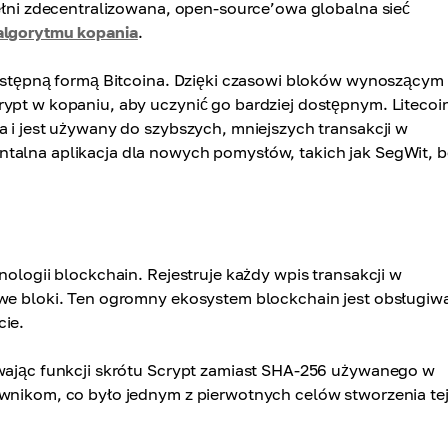
pełni zdecentralizowana, open-source’owa globalna sieć
algorytmu kopania
.
 dostępną formą Bitcoina. Dzięki czasowi bloków wynoszącym 
rypt w kopaniu, aby uczynić go bardziej dostępnym. Litecoi
a i jest używany do szybszych, mniejszych transakcji w
ntalna aplikacja dla nowych pomysłów, takich jak SegWit, b
nologii blockchain. Rejestruje każdy wpis transakcji w
owe bloki. Ten ogromny ekosystem blockchain jest obsługiw
cie.
ywając funkcji skrótu Scrypt zamiast SHA-256 używanego w
ownikom, co było jednym z pierwotnych celów stworzenia te