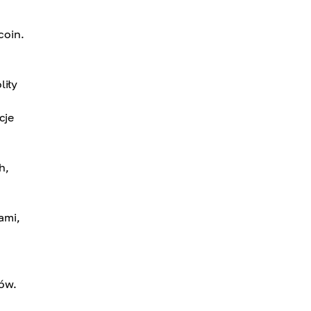
coin.
liły
cje
h,
ami,
ów.