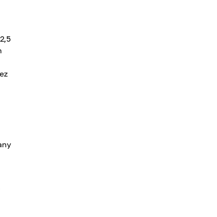
2,5
n
ez
any
j