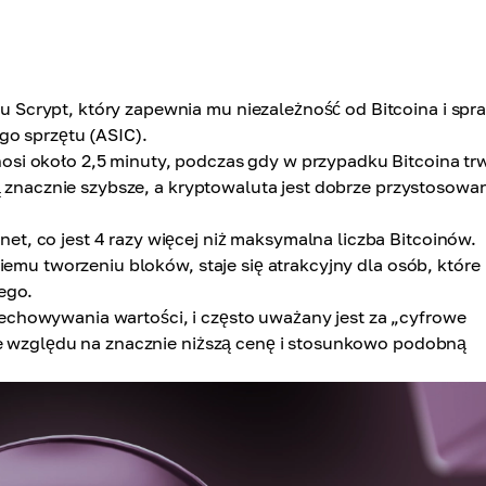
 Scrypt, który zapewnia mu niezależność od Bitcoina i spra
go sprzętu (ASIC).
osi około 2,5 minuty, podczas gdy w przypadku Bitcoina tr
ą znacznie szybsze, a kryptowaluta jest dobrze przystosowa
t, co jest 4 razy więcej niż maksymalna liczba Bitcoinów.
kiemu tworzeniu bloków, staje się atrakcyjny dla osób, które
ego.
echowywania wartości, i często uważany jest za „cyfrowe
ze względu na znacznie niższą cenę i stosunkowo podobną