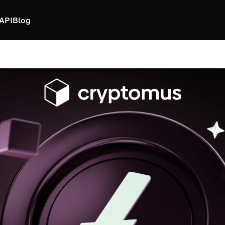
API
Blog