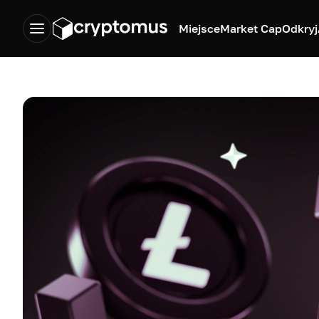
Miejsce
Market Cap
Odkryj