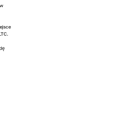
ów
ejsce
LTC.
dę