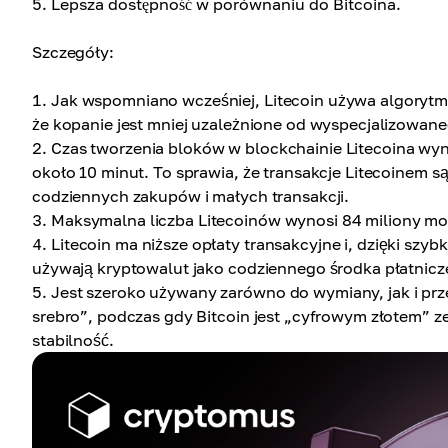
Lepsza dostępność w porównaniu do Bitcoina.
Szczegóły:
Jak wspomniano wcześniej, Litecoin używa algorytmu
że kopanie jest mniej uzależnione od wyspecjalizowane
Czas tworzenia bloków w blockchainie Litecoina wyn
około 10 minut. To sprawia, że transakcje Litecoinem s
codziennych zakupów i małych transakcji.
Maksymalna liczba Litecoinów wynosi 84 miliony mone
Litecoin ma niższe opłaty transakcyjne i, dzięki szyb
używają kryptowalut jako codziennego środka płatnicz
Jest szeroko używany zarówno do wymiany, jak i prz
srebro”, podczas gdy Bitcoin jest „cyfrowym złotem” 
stabilność.