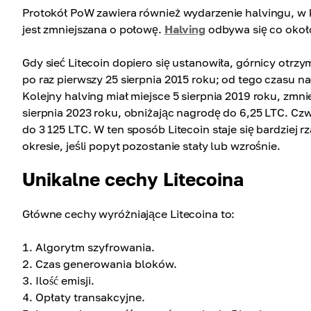
Protokół PoW zawiera również wydarzenie halvingu, w
jest zmniejszana o połowę.
Halving
odbywa się co około
Gdy sieć Litecoin dopiero się ustanowiła, górnicy otrz
po raz pierwszy 25 sierpnia 2015 roku; od tego czasu n
Kolejny halving miał miejsce 5 sierpnia 2019 roku, zmni
sierpnia 2023 roku, obniżając nagrodę do 6,25 LTC. Cz
do 3 125 LTC. W ten sposób Litecoin staje się bardziej
okresie, jeśli popyt pozostanie stały lub wzrośnie.
Unikalne cechy Litecoina
Główne cechy wyróżniające Litecoina to:
Algorytm szyfrowania.
Czas generowania bloków.
Ilość emisji.
Opłaty transakcyjne.