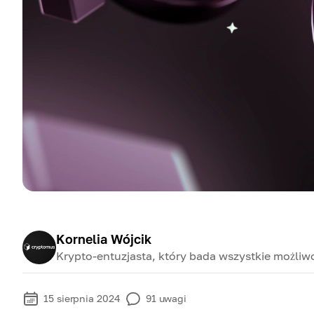
Kornelia Wójcik
Krypto-entuzjasta, który bada wszystkie możliwo
15 sierpnia 2024
91
uwagi