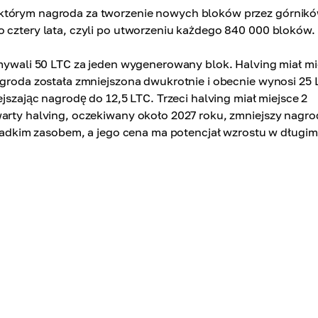
 którym nagroda za tworzenie nowych bloków przez górnik
 cztery lata, czyli po utworzeniu każdego 840 000 bloków.
ymywali 50 LTC za jeden wygenerowany blok. Halving miał mi
agroda została zmniejszona dwukrotnie i obecnie wynosi 25 
ejszając nagrodę do 12,5 LTC. Trzeci halving miał miejsce 2
warty halving, oczekiwany około 2027 roku, zmniejszy nagro
 rzadkim zasobem, a jego cena ma potencjał wzrostu w długim