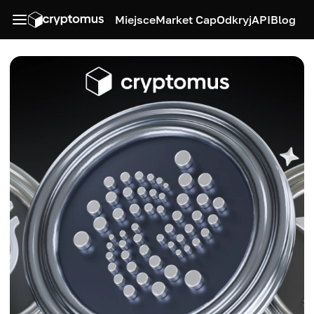
Miejsce
Market Cap
Odkryj
API
Blog