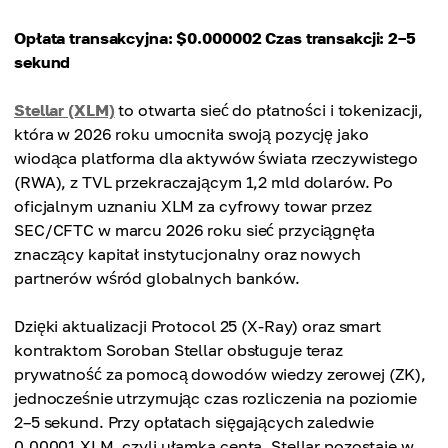
Opłata transakcyjna: $0.000002
Czas transakcji: 2–5
sekund
Stellar (XLM)
to otwarta sieć do płatności i tokenizacji,
która w 2026 roku umocniła swoją pozycję jako
wiodąca platforma dla aktywów świata rzeczywistego
(RWA), z TVL przekraczającym 1,2 mld dolarów. Po
oficjalnym uznaniu XLM za cyfrowy towar przez
SEC/CFTC w marcu 2026 roku sieć przyciągnęła
znaczący kapitał instytucjonalny oraz nowych
partnerów wśród globalnych banków.
Dzięki aktualizacji Protocol 25 (X-Ray) oraz smart
kontraktom Soroban Stellar obsługuje teraz
prywatność za pomocą dowodów wiedzy zerowej (ZK),
jednocześnie utrzymując czas rozliczenia na poziomie
2–5 sekund. Przy opłatach sięgających zaledwie
0.00001 XLM, czyli ułamka centa, Stellar pozostaje w