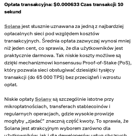
Opłata transakcyjna: $0.000633
Czas transakcji: 10
sekund
Solana
jest słusznie uznawana za jedną z najbardziej
opłacalnych sieci pod względem kosztów
transakcyjnych. Średnia opłata zazwyczaj wynosi mniej
niż jeden cent, co sprawia, że dla użytkowników jest
praktycznie darmowa. Tak niskie koszty możliwe są
dzięki mechanizmowi konsensusu Proof-of-Stake (PoS),
który pozwala sieci obsługiwać dziesiątki tysięcy
transakcji (do 65 000 TPS) bez przeciążeń i wzrostu
opłat.
Niskie opłaty
Solany
są szczególnie istotne przy
mikropłatnościach, transferach stablecoinów i
regularnych operacjach, gdzie wysokie prowizje
mogłyby „zjadać” znaczną część kwoty. To sprawia, że
Solana jest atrakcyjnym wyborem zarówno dla
użytkowników, jak i dla deweloperów usług chcących