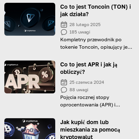
Co to jest Toncoin (TON) i
jak działa?
28 lutego 2025
185
uwagi
Kompletny przewodnik po
tokenie Toncoin, opisujący jego
mechanizm działania,
pochodzenie oraz głębokie
Co to jest APR i jak ją
powiązanie z Telegramem.
obliczyć?
25 czerwca 2024
88
uwagi
Pojęcia rocznej stopy
oprocentowania (APR) i
rocznego zysku procentowego
(APY): szczegółowo
Jak kupić dom lub
zrozumiane i obliczone.
mieszkania za pomocą
kryptowalut