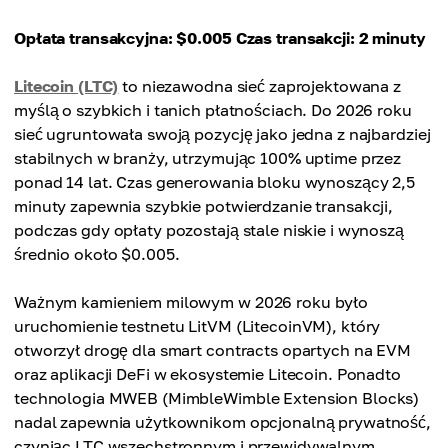
Opłata transakcyjna: $0.005
Czas transakcji: 2 minuty
Litecoin (LTC)
to niezawodna sieć zaprojektowana z
myślą o szybkich i tanich płatnościach. Do 2026 roku
sieć ugruntowała swoją pozycję jako jedna z najbardziej
stabilnych w branży, utrzymując 100% uptime przez
ponad 14 lat. Czas generowania bloku wynoszący 2,5
minuty zapewnia szybkie potwierdzanie transakcji,
podczas gdy opłaty pozostają stale niskie i wynoszą
średnio około $0.005.
Ważnym kamieniem milowym w 2026 roku było
uruchomienie testnetu LitVM (LitecoinVM), który
otworzył drogę dla smart contracts opartych na EVM
oraz aplikacji DeFi w ekosystemie Litecoin. Ponadto
technologia MWEB (MimbleWimble Extension Blocks)
nadal zapewnia użytkownikom opcjonalną prywatność,
czyniąc LTC wszechstronnym i przewidywalnym