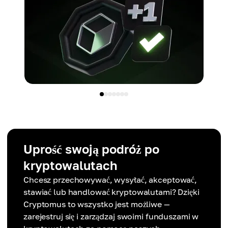
Uprość swoją podróż po
kryptowalutach
Chcesz przechowywać, wysyłać, akceptować,
stawiać lub handlować kryptowalutami? Dzięki
Cryptomus to wszystko jest możliwe —
zarejestruj się i zarządzaj swoimi funduszami w