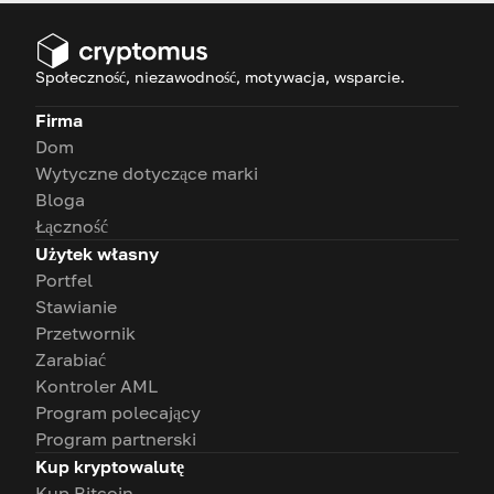
Społeczność, niezawodność, motywacja, wsparcie.
Firma
Dom
Wytyczne dotyczące marki
Bloga
Łączność
Użytek własny
Portfel
Stawianie
Przetwornik
Zarabiać
Kontroler AML
Program polecający
Program partnerski
Kup kryptowalutę
Kup Bitcoin