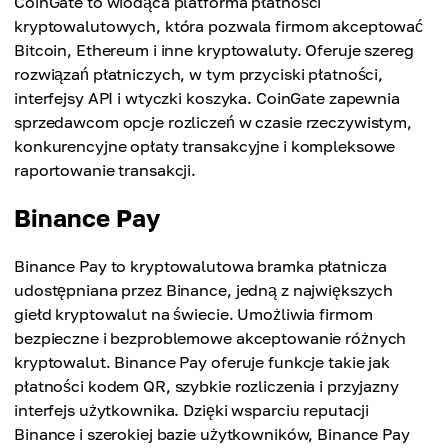
CoinGate to wiodąca platforma płatności
kryptowalutowych, która pozwala firmom akceptować
Bitcoin, Ethereum i inne kryptowaluty. Oferuje szereg
rozwiązań płatniczych, w tym przyciski płatności,
interfejsy API i wtyczki koszyka. CoinGate zapewnia
sprzedawcom opcje rozliczeń w czasie rzeczywistym,
konkurencyjne opłaty transakcyjne i kompleksowe
raportowanie transakcji.
Binance Pay
Binance Pay to kryptowalutowa bramka płatnicza
udostępniana przez Binance, jedną z największych
giełd kryptowalut na świecie. Umożliwia firmom
bezpieczne i bezproblemowe akceptowanie różnych
kryptowalut. Binance Pay oferuje funkcje takie jak
płatności kodem QR, szybkie rozliczenia i przyjazny
interfejs użytkownika. Dzięki wsparciu reputacji
Binance i szerokiej bazie użytkowników, Binance Pay