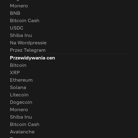
Monero
BNB
Bitcoin Cash
USDC
Shiba Inu
Na Wordpressie
Przez Telegram
Przewidywania cen
Bitcoin
XRP
Ethereum
Solana
Litecoin
Dogecoin
Monero
Shiba Inu
Bitcoin Cash
Avalanche