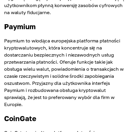
użytkownikom płynną konwersję zasobów cyfrowych
na waluty fiducjarne.
Paymium
Paymium to wiodąca europejska platforma płatności
kryptowalutowych, która koncentruje się na
dostarczaniu bezpiecznych i niezawodnych usług
przetwarzania płatności. Oferuje funkcje takie jak
obsługa wielu walut, powiadomienia o transakcjach w
czasie rzeczywistym i solidne środki zapobiegania
oszustwom. Przyjazny dla użytkownika interfejs
Paymium i rozbudowana obsługa kryptowalut
sprawiają, że jest to preferowany wybór dla firm w
Europie.
CoinGate