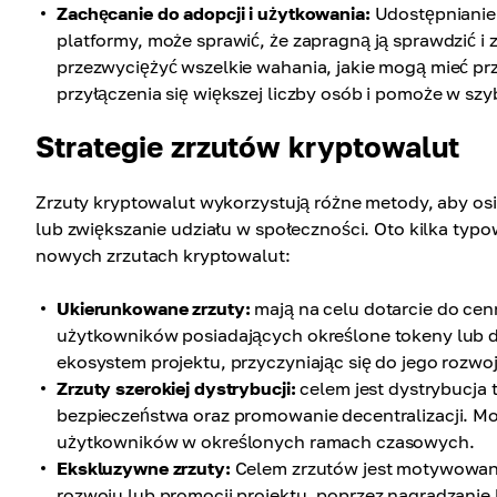
Zachęcanie do adopcji i użytkowania:
Udostępnianie 
platformy, może sprawić, że zapragną ją sprawdzić i
przezwyciężyć wszelkie wahania, jakie mogą mieć 
przyłączenia się większej liczby osób i pomoże w sz
Strategie zrzutów kryptowalut
Zrzuty kryptowalut wykorzystują różne metody, aby osi
lub zwiększanie udziału w społeczności. Oto kilka ty
nowych zrzutach kryptowalut:
Ukierunkowane zrzuty:
mają na celu dotarcie do ce
użytkowników posiadających określone tokeny lub d
ekosystem projektu, przyczyniając się do jego rozwoj
Zrzuty szerokiej dystrybucji:
celem jest dystrybucja 
bezpieczeństwa oraz promowanie decentralizacji. Mo
użytkowników w określonych ramach czasowych.
Ekskluzywne zrzuty:
Celem zrzutów jest motywowanie
rozwoju lub promocji projektu, poprzez nagradzani