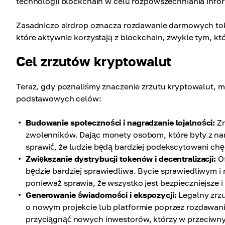
technologii blockchain w celu rozpowszechniania info
Zasadniczo airdrop oznacza rozdawanie darmowych tok
które aktywnie korzystają z blockchain, zwykle tym, kt
Cel zrzutów kryptowalut
Teraz, gdy poznaliśmy znaczenie zrzutu kryptowalut,
podstawowych celów:
Budowanie społeczności i nagradzanie lojalności:
Zr
zwolenników. Dając monety osobom, które były z nam
sprawić, że ludzie będą bardziej podekscytowani ch
Zwiększanie dystrybucji tokenów i decentralizacji:
Of
będzie bardziej sprawiedliwa. Bycie sprawiedliwym 
ponieważ sprawia, że wszystko jest bezpieczniejsze i d
Generowanie świadomości i ekspozycji:
Legalny zrzu
o nowym projekcie lub platformie poprzez rozdawan
przyciągnąć nowych inwestorów, którzy w przeciwnym