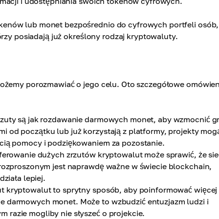
rmacji i udostępniania swoich tokenów cyfrowych.
enów lub monet bezpośrednio do cyfrowych portfeli osób,
órzy posiadają już określony rodzaj kryptowaluty.
 możemy porozmawiać o jego celu. Oto szczegółowe omówien
zuty są jak rozdawanie darmowych monet, aby wzmocnić g
i od początku lub już korzystają z platformy, projekty mog
ęcią pomocy i podziękowaniem za pozostanie.
erowanie dużych zrzutów kryptowalut może sprawić, że sie
i rozproszonym jest naprawdę ważne w świecie blockchain,
ziała lepiej.
t kryptowalut to sprytny sposób, aby poinformować więcej
ie darmowych monet. Może to wzbudzić entuzjazm ludzi i
 razie mogliby nie słyszeć o projekcie.