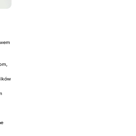
ływem
kom,
ników
m
ne