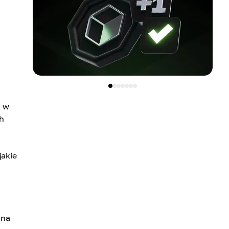
c w
h
jakie
 na