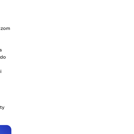
aczom
s
 do
i
ty