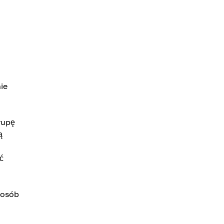
ie
rupę
ą
ć
 osób