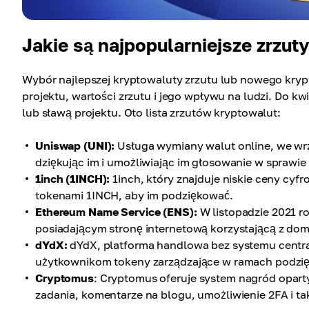
Jakie są najpopularniejsze zrzut
Wybór najlepszej kryptowaluty zrzutu lub nowego krypt
projektu, wartości zrzutu i jego wpływu na ludzi. Do kw
lub sławą projektu. Oto lista zrzutów kryptowalut:
Uniswap (UNI):
Usługa wymiany walut online, we wr
dziękując im i umożliwiając im głosowanie w sprawie
1inch (1INCH):
1inch, który znajduje niskie ceny cy
tokenami 1INCH, aby im podziękować.
Ethereum Name Service (ENS):
W listopadzie 2021 
posiadającym stronę internetową korzystającą z dom
dYdX:
dYdX, platforma handlowa bez systemu centra
użytkownikom tokeny zarządzające w ramach podzię
Cryptomus
: Cryptomus oferuje system nagród opart
zadania, komentarze na blogu, umożliwienie 2FA i tak