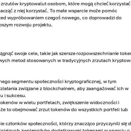
zrzutów kryptowalut osobom, które mogą chcieć korzystać
 zacząć z niej korzystać. To małe wsparcie może pomóc
przed wypróbowaniem czegoś nowego, co doprowadzi do
ybszym rozwoju projektu.
ągnąć swoje cele, takie jak szersze rozpowszechnianie tok
powych metod stosowanych w tradycyjnych zrzutach kryptowa
nnego segmentu społeczności kryptograficznej, w tym
ziałania związane z blockchainem, aby zaangażować ich w
u i sukcesu.
tokenów w wielu portfelach, zwiększenie widoczności i
że to obejmować zrzut tokenów do wszystkich portfeli lub
 członków społeczności, którzy znacząco przyczynili się 
e lojalnych zwolenników dodatkowymi tokenami w oparciu o