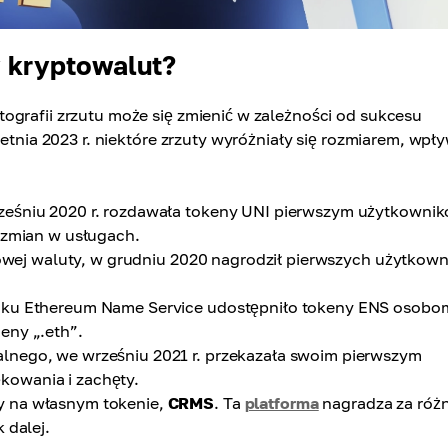
y kryptowalut?
ografii zrzutu może się zmienić w zależności od sukcesu
ietnia 2023 r. niektóre zrzuty wyróżniały się rozmiarem, wp
ześniu 2020 r. rozdawała tokeny UNI pierwszym użytkowni
 zmian w usługach.
frowej waluty, w grudniu 2020 nagrodził pierwszych użytkow
roku Ethereum Name Service udostępniło tokeny ENS osobo
eny „.eth”.
lnego, we wrześniu 2021 r. przekazała swoim pierwszym
kowania i zachęty.
y na własnym tokenie,
CRMS
. Ta
platforma
nagradza za róż
 dalej.