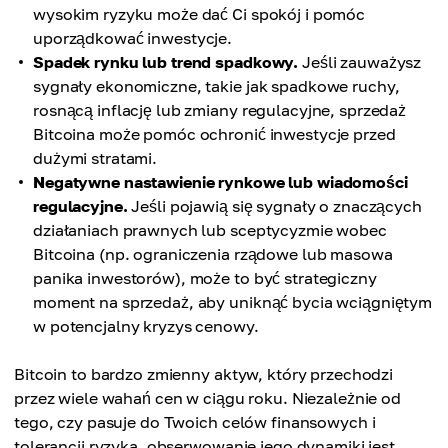
wysokim ryzyku może dać Ci spokój i pomóc
uporządkować inwestycje.
Spadek rynku lub trend spadkowy.
Jeśli zauważysz
sygnały ekonomiczne, takie jak spadkowe ruchy,
rosnącą inflację lub zmiany regulacyjne, sprzedaż
Bitcoina może pomóc ochronić inwestycje przed
dużymi stratami.
Negatywne nastawienie rynkowe lub wiadomości
regulacyjne.
Jeśli pojawią się sygnały o znaczących
działaniach prawnych lub sceptycyzmie wobec
Bitcoina (np. ograniczenia rządowe lub masowa
panika inwestorów), może to być strategiczny
moment na sprzedaż, aby uniknąć bycia wciągniętym
w potencjalny kryzys cenowy.
Bitcoin to bardzo zmienny aktyw, który przechodzi
przez wiele wahań cen w ciągu roku. Niezależnie od
tego, czy pasuje do Twoich celów finansowych i
tolerancji ryzyka, obserwowanie jego dynamiki jest