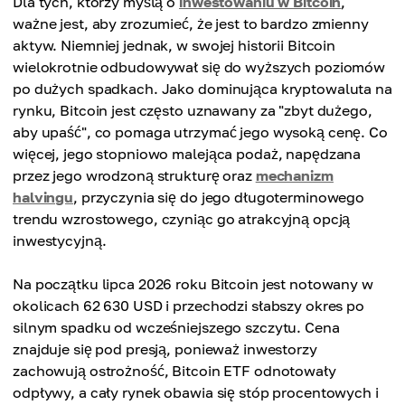
Dla tych, którzy myślą o
inwestowaniu w Bitcoin
,
ważne jest, aby zrozumieć, że jest to bardzo zmienny
aktyw. Niemniej jednak, w swojej historii Bitcoin
wielokrotnie odbudowywał się do wyższych poziomów
po dużych spadkach. Jako dominująca kryptowaluta na
rynku, Bitcoin jest często uznawany za "zbyt dużego,
aby upaść", co pomaga utrzymać jego wysoką cenę. Co
więcej, jego stopniowo malejąca podaż, napędzana
przez jego wrodzoną strukturę oraz
mechanizm
halvingu
, przyczynia się do jego długoterminowego
trendu wzrostowego, czyniąc go atrakcyjną opcją
inwestycyjną.
Na początku lipca 2026 roku Bitcoin jest notowany w
okolicach 62 630 USD i przechodzi słabszy okres po
silnym spadku od wcześniejszego szczytu. Cena
znajduje się pod presją, ponieważ inwestorzy
zachowują ostrożność, Bitcoin ETF odnotowały
odpływy, a cały rynek obawia się stóp procentowych i