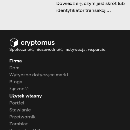
Dowiedz się, czym jest skrót lub
identyfikator transakcji
(TxHash/TxID) i odkryj, do
czego można go wykorzystać
Społeczność, niezawodność, motywacja, wsparcie.
Firma
Dom
Wytyczne dotyczące marki
Bloga
Łączność
Użytek własny
Portfel
Stawianie
Przetwornik
Zarabiać