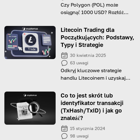
Czy Polygon (POL) może
osiągnąć 1000 USD? Rozłóż
kluczowe czynniki i
perspektywy wzrostu.
Litecoin Trading dla
Początkujących: Podstawy,
Typy i Strategie
30 kwietnia 2025
63
uwagi
Odkryj kluczowe strategie
handlu Litecoinem i uzyskaj
wskazówki dotyczące udanych
transakcji!
Co to jest skrót lub
identyfikator transakcji
(TxHash/TxID) i jak go
znaleźć?
15 stycznia 2024
98
uwagi