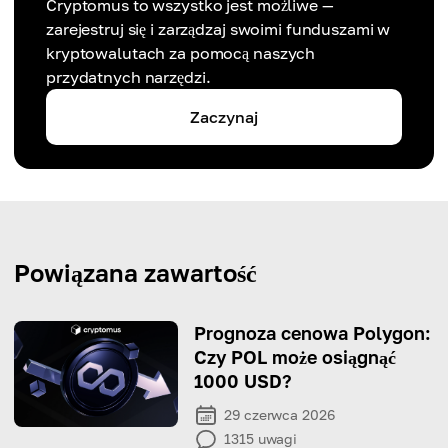
Cryptomus to wszystko jest możliwe —
zarejestruj się i zarządzaj swoimi funduszami w
kryptowalutach za pomocą naszych
przydatnych narzędzi.
Zaczynaj
Powiązana zawartość
Prognoza cenowa Polygon:
Czy POL może osiągnąć
1000 USD?
29 czerwca 2026
1315
uwagi