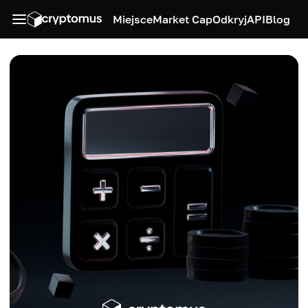
Miejsce
Market Cap
Odkryj
API
Blog