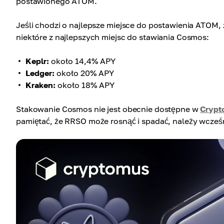
postawionego ATOM.
Jeśli chodzi o najlepsze miejsce do postawienia ATOM, z
niektóre z najlepszych miejsc do stawiania Cosmos:
Keplr:
około 14,4% APY
Ledger:
około 20% APY
Kraken:
około 18% APY
Stakowanie Cosmos nie jest obecnie dostępne w
Crypt
pamiętać, że RRSO może rosnąć i spadać, należy wcześn