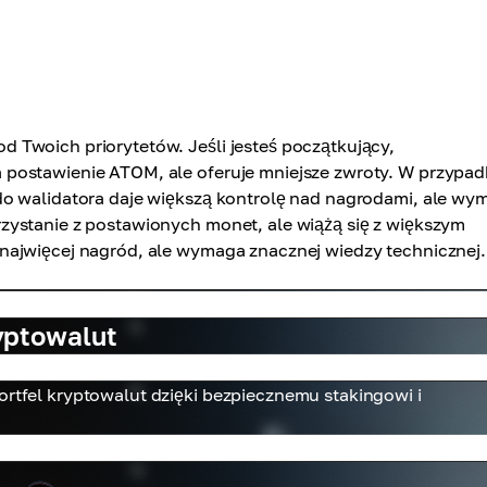
 Twoich priorytetów. Jeśli jesteś początkujący,
postawienie ATOM, ale oferuje mniejsze zwroty. W przypad
do walidatora daje większą kontrolę nad nagrodami, ale wy
zystanie z postawionych monet, ale wiążą się z większym
najwięcej nagród, ale wymaga znacznej wiedzy technicznej.
yptowalut
ortfel kryptowalut dzięki bezpiecznemu stakingowi i