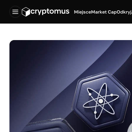
Miejsce
Market Cap
Odkryj