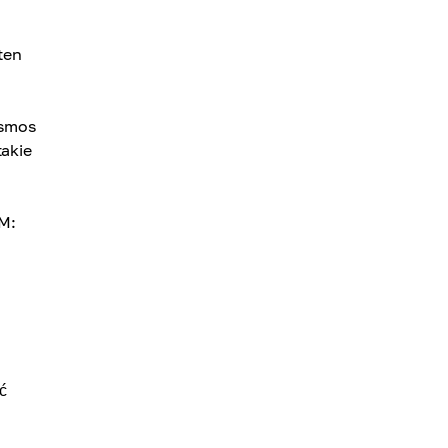
ten
osmos
akie
M:
ć