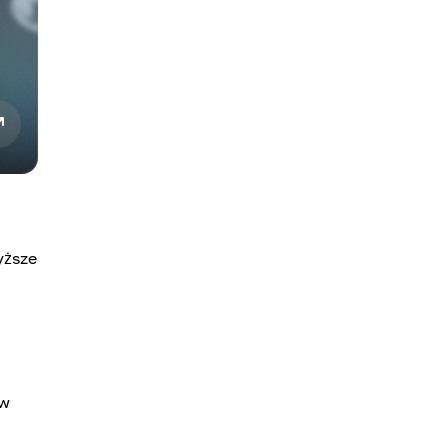
yższe
 w