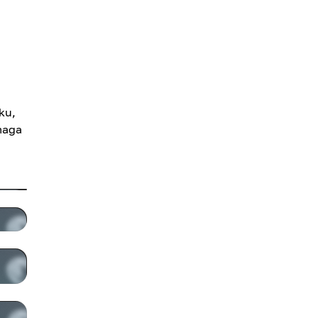
ku,
maga