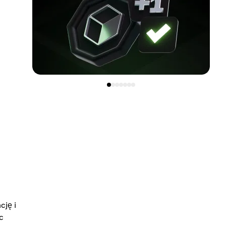
ję i
c