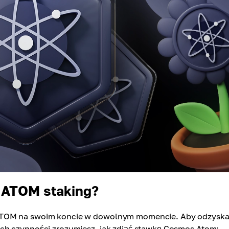
 ATOM staking?
 ATOM na swoim koncie w dowolnym momencie. Aby odzysk
ch czynności zrozumiesz, jak zdjąć stawkę Cosmos Atom: