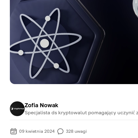
Zofia Nowak
Specjalista ds kryptowalut pomagający uczynić 
09 kwietnia 2024
328
uwagi