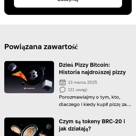
Powiązana zawartość
Dzień Pizzy Bitcoin:
Historia najdroższej pizzy
13 marca 2025
111
uwagi
Porozmawiajmy o tym, kto,
dlaczego i kiedy kupił pizzę za
10 000 BTC oraz jak wpłynęło
to na przestrzeń
Czym są tokeny BRC-20 i
kryptowalutową.
jak działają?