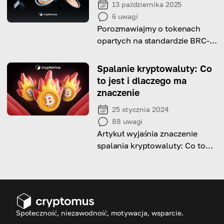
13 października 2025
6
uwagi
Porozmawiajmy o tokenach
opartych na standardzie BRC-
20 — potencjalnej rewolucji dla
sieci Bitcoina.
Spalanie kryptowaluty: Co
to jest i dlaczego ma
znaczenie
25 stycznia 2024
88
uwagi
Artykuł wyjaśnia znaczenie
spalania kryptowaluty: Co to
jest, jakie są jego przyczyny i
dalsze konsekwencje
Społeczność, niezawodność, motywacja, wsparcie.