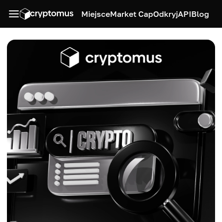
Miejsce
Market Cap
Odkryj
API
Blog