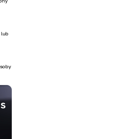
rony
 lub
osoby