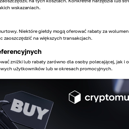
aoszczędzić na tych kosztach. Konkretne narzędzia lub st
akich wskazaniach.
 hurtowy. Niektóre giełdy mogą oferować rabaty za wolumen
c zaoszczędzić na większych transakcjach.
eferencyjnych
ać zniżki lub rabaty zarówno dla osoby polecającej, jak i 
a nowych użytkowników lub w okresach promocyjnych.