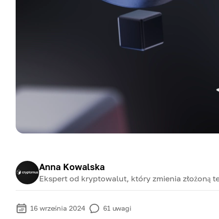
Anna Kowalska
Ekspert od kryptowalut, który zmienia złożoną te
16 września 2024
61
uwagi