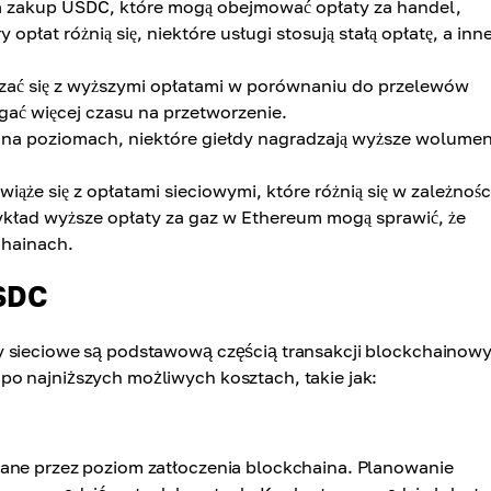
za zakup USDC, które mogą obejmować opłaty za handel,
płat różnią się, niektóre usługi stosują stałą opłatę, a inn
zać się z wyższymi opłatami w porównaniu do przelewów
ć więcej czasu na przetworzenie.
e na poziomach, niektóre giełdy nagradzają wyższe wolume
ąże się z opłatami sieciowymi, które różnią się w zależnośc
zykład wyższe opłaty za gaz w Ethereum mogą sprawić, że
chainach.
USDC
y sieciowe są podstawową częścią transakcji blockchainow
o najniższych możliwych kosztach, takie jak:
wane przez poziom zatłoczenia blockchaina. Planowanie