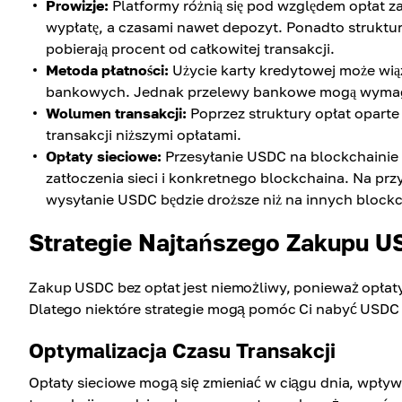
Prowizje:
Platformy różnią się pod względem opłat 
wypłatę, a czasami nawet depozyt. Ponadto struktury o
pobierają procent od całkowitej transakcji.
Metoda płatności:
Użycie karty kredytowej może wią
bankowych. Jednak przelewy bankowe mogą wymaga
Wolumen transakcji:
Poprzez struktury opłat opart
transakcji niższymi opłatami.
Opłaty sieciowe:
Przesyłanie USDC na blockchainie wi
zatłoczenia sieci i konkretnego blockchaina. Na pr
wysyłanie USDC będzie droższe niż na innych block
Strategie Najtańszego Zakupu 
Zakup USDC bez opłat jest niemożliwy, ponieważ opłat
Dlatego niektóre strategie mogą pomóc Ci nabyć USDC p
Optymalizacja Czasu Transakcji
Opłaty sieciowe mogą się zmieniać w ciągu dnia, wpły