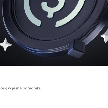
orię w jasne poradniki.