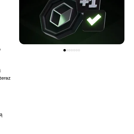
e
i
teraz
ą