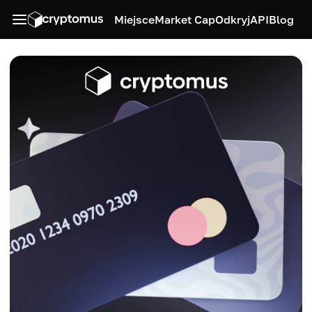
Miejsce
Market Cap
Odkryj
API
Blog