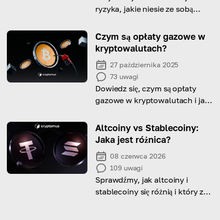
ryzyka, jakie niesie ze sobą
stawianie kryptowalut oraz jak
mogą wpłynąć na Twoje
Czym są opłaty gazowe w
inwestycje.
kryptowalutach?
27 października 2025
73
uwagi
Dowiedz się, czym są opłaty
gazowe w kryptowalutach i jak
zmniejszyć ich koszt.
Altcoiny vs Stablecoiny:
Jaka jest różnica?
08 czerwca 2026
109
uwagi
Sprawdźmy, jak altcoiny i
stablecoiny się różnią i który z
nich lepiej pasuje do Twojej
strategii inwestowania w