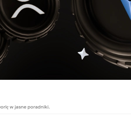
orię w jasne poradniki.