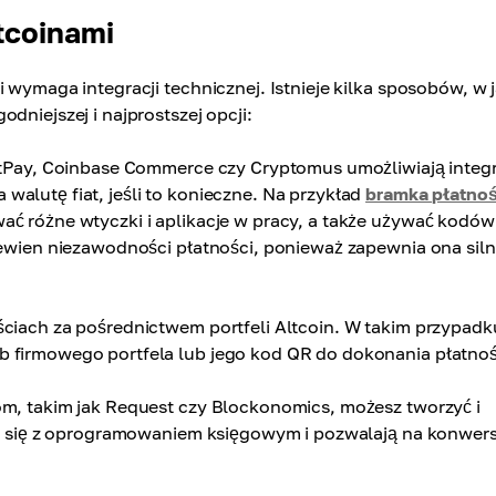
tcoinami
 wymaga integracji technicznej. Istnieje kilka sposobów, w j
dniejszej i najprostszej opcji:
itPay, Coinbase Commerce czy Cryptomus umożliwiają integ
alutę fiat, jeśli to konieczne. Na przykład
bramka płatnoś
wać różne wtyczki i aplikacje w pracy, a także używać kodó
 pewien niezawodności płatności, ponieważ zapewnia ona sil
ciach za pośrednictwem portfeli Altcoin. W takim przypadk
b firmowego portfela lub jego kod QR do dokonania płatnoś
m, takim jak Request czy Blockonomics, możesz tworzyć i
ują się z oprogramowaniem księgowym i pozwalają na konwers