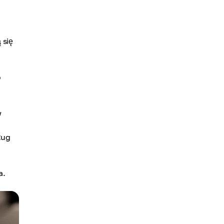
 się
o
w
ług
a.