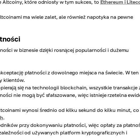
Altcoiny, które odniosły w tym sukces, to
Ethereum i Litec
altcoinami ma wiele zalet, ale również napotyka na pewne
tności
ości w biznesie dzięki rosnącej popularności i dużemu
kceptację płatności z dowolnego miejsca na świecie. W ten
y klientów.
ierają się na technologii blockchain, wszystkie transakcje 
ności nie mogą być sfałszowane, więc istnieje rzetelna ewid
tcoinami wynosi średnio od kilku sekund do kilku minut, co 
ch
.
dników przy dokonywaniu płatności, więc opłaty za płatnoś
 zależności od używanych platform kryptograficznych i