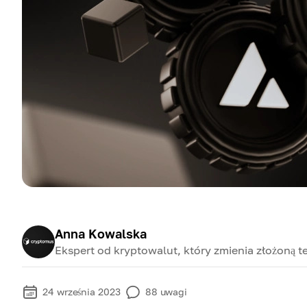
Anna Kowalska
Ekspert od kryptowalut, który zmienia złożoną te
24 września 2023
88
uwagi