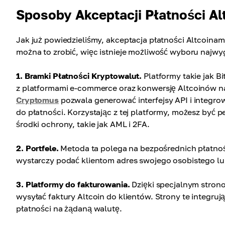
Sposoby Akceptacji Płatności Al
Jak już powiedzieliśmy, akceptacja płatności Altcoinami
można to zrobić, więc istnieje możliwość wyboru najwygo
1. Bramki Płatności Kryptowalut.
Platformy takie jak B
z platformami e-commerce oraz konwersję Altcoinów na w
Cryptomus
pozwala generować interfejsy API i integro
do płatności. Korzystając z tej platformy, możesz być
środki ochrony, takie jak AML i 2FA.
2. Portfele.
Metoda ta polega na bezpośrednich płatnoś
wystarczy podać klientom adres swojego osobistego lu
3. Platformy do fakturowania.
Dzięki specjalnym strono
wysyłać faktury Altcoin do klientów. Strony te integr
płatności na żądaną walutę.