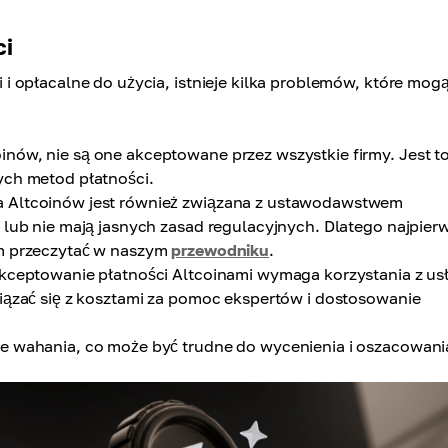
ci
 opłacalne do użycia, istnieje kilka problemów, które mogą
nów, nie są one akceptowane przez wszystkie firmy. Jest t
ych metod płatności.
 Altcoinów jest również związana z ustawodawstwem
 lub nie mają jasnych zasad regulacyjnych. Dlatego najpier
ym przeczytać w naszym
przewodniku
.
kceptowanie płatności Altcoinami wymaga korzystania z us
wiązać się z kosztami za pomoc ekspertów i dostosowanie
te wahania, co może być trudne do wycenienia i oszacowani