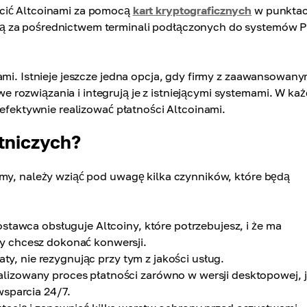
acić Altcoinami za pomocą
kart kryptograficznych
w punkta
są za pośrednictwem terminali podłączonych do systemów 
ami. Istnieje jeszcze jedna opcja, gdy firmy z zaawansowany
rozwiązania i integrują je z istniejącymi systemami. W ka
 efektywnie realizować płatności Altcoinami.
tniczych?
rmy, należy wziąć pod uwagę kilka czynników, które będą
stawca obsługuje Altcoiny, które potrzebujesz, i że ma
y chcesz dokonać konwersji.
ty, nie rezygnując przy tym z jakości usług.
izowany proces płatności zarówno w wersji desktopowej, j
wsparcia 24/7.