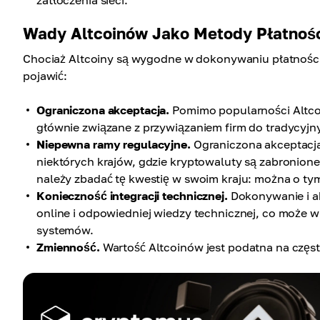
zatłoczenia sieci.
Wady Altcoinów Jako Metody Płatnoś
Chociaż Altcoiny są wygodne w dokonywaniu płatności i
pojawić:
Ograniczona akceptacja.
Pomimo popularności Altcoi
głównie związane z przywiązaniem firm do tradycyjn
Niepewna ramy regulacyjne.
Ograniczona akceptacja
niektórych krajów, gdzie kryptowaluty są zabronione
należy zbadać tę kwestię w swoim kraju: można o t
Konieczność integracji technicznej.
Dokonywanie i a
online i odpowiedniej wiedzy technicznej, co może 
systemów.
Zmienność.
Wartość Altcoinów jest podatna na częs