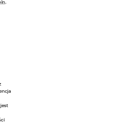
oin
.
z
encja
jest
ci