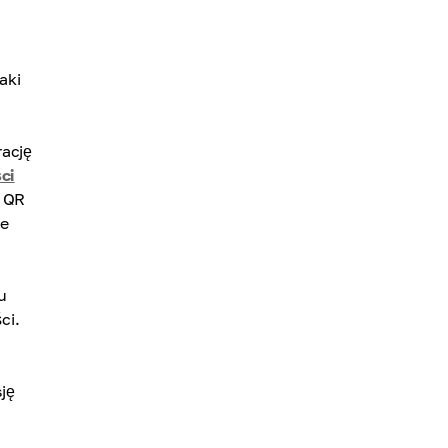
aki
rację
ci
w QR
ne
u
ci.
ję