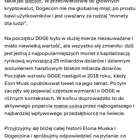
takie jak
Bitcoin
. W przeciwieństwie do głównych
kryptowalut, Dogecoin nie ma globalnej misji; po prostu
bawi użytkowników i jest uważany za rodzaj "monety
dla ludzi".
Na początku DOGE było w dużej mierze niezauważane i
miało niewielką wartość, ale wszystko się zmieniło: dziś
jest jedną z najpopularniejszych monet z kapitalizacją
rynkową wynoszącą 25 miliardów dolarów i dziennym
wolumenem handlowym bliskim miliarda dolarów.
Początek wzrostu DOGE nastąpił w 2018 roku, kiedy
Elon Musk opublikował tweet na jego temat. Po tym
zaczęły się pojawiać częstsze wzmianki o DOGE w
różnych kontekstach. W końcu doprowadziło to do
aktywnego poparcia
meme coina
przez najbogatszego i
najbardziej wpływowego przedsiębiorcę na świecie.
Przyjrzyjmy się bliżej całej historii Elona Muska i
Dogecoina i spróbujmy odpowiedzieć na pytanie: co