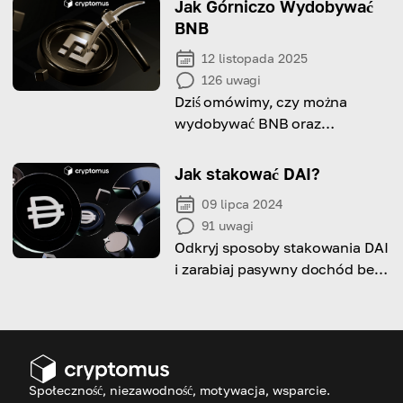
Jak Górniczo Wydobywać
BNB
12 listopada 2025
126
uwagi
Dziś omówimy, czy można
wydobywać BNB oraz
przedstawimy przewodnik krok
po kroku dotyczący
Jak stakować DAI?
stakowania.
09 lipca 2024
91
uwagi
Odkryj sposoby stakowania DAI
i zarabiaj pasywny dochód bez
aktywnego handlu!
Społeczność, niezawodność, motywacja, wsparcie.