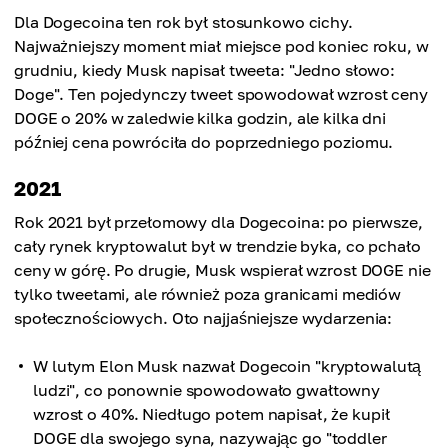
Dla Dogecoina ten rok był stosunkowo cichy.
Najważniejszy moment miał miejsce pod koniec roku, w
grudniu, kiedy Musk napisał tweeta: "Jedno słowo:
Doge". Ten pojedynczy tweet spowodował wzrost ceny
DOGE o 20% w zaledwie kilka godzin, ale kilka dni
później cena powróciła do poprzedniego poziomu.
2021
Rok 2021 był przełomowy dla Dogecoina: po pierwsze,
cały rynek kryptowalut był w trendzie byka, co pchało
ceny w górę. Po drugie, Musk wspierał wzrost DOGE nie
tylko tweetami, ale również poza granicami mediów
społecznościowych. Oto najjaśniejsze wydarzenia:
W lutym Elon Musk nazwał Dogecoin "kryptowalutą
ludzi", co ponownie spowodowało gwałtowny
wzrost o 40%. Niedługo potem napisał, że kupił
DOGE dla swojego syna, nazywając go "toddler