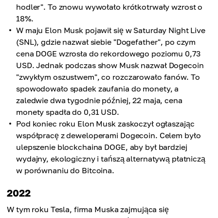
hodler". To znowu wywołało krótkotrwały wzrost o
18%.
W maju Elon Musk pojawił się w Saturday Night Live
(SNL), gdzie nazwał siebie "Dogefather", po czym
cena DOGE wzrosła do rekordowego poziomu 0,73
USD. Jednak podczas show Musk nazwał Dogecoin
"zwykłym oszustwem", co rozczarowało fanów. To
spowodowało spadek zaufania do monety, a
zaledwie dwa tygodnie później, 22 maja, cena
monety spadła do 0,31 USD.
Pod koniec roku Elon Musk zaskoczył ogłaszając
współpracę z deweloperami Dogecoin. Celem było
ulepszenie blockchaina DOGE, aby był bardziej
wydajny, ekologiczny i tańszą alternatywą płatniczą
w porównaniu do Bitcoina.
2022
W tym roku Tesla, firma Muska zajmująca się