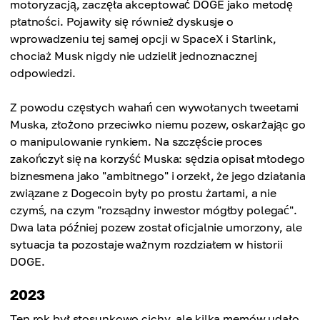
motoryzacją, zaczęła akceptować DOGE jako metodę
płatności. Pojawiły się również dyskusje o
wprowadzeniu tej samej opcji w SpaceX i Starlink,
chociaż Musk nigdy nie udzielił jednoznacznej
odpowiedzi.
Z powodu częstych wahań cen wywołanych tweetami
Muska, złożono przeciwko niemu pozew, oskarżając go
o manipulowanie rynkiem. Na szczęście proces
zakończył się na korzyść Muska: sędzia opisał młodego
biznesmena jako "ambitnego" i orzekł, że jego działania
związane z Dogecoin były po prostu żartami, a nie
czymś, na czym "rozsądny inwestor mógłby polegać".
Dwa lata później pozew został oficjalnie umorzony, ale
sytuacja ta pozostaje ważnym rozdziałem w historii
DOGE.
2023
Ten rok był stosunkowo cichy, ale kilka memów udało