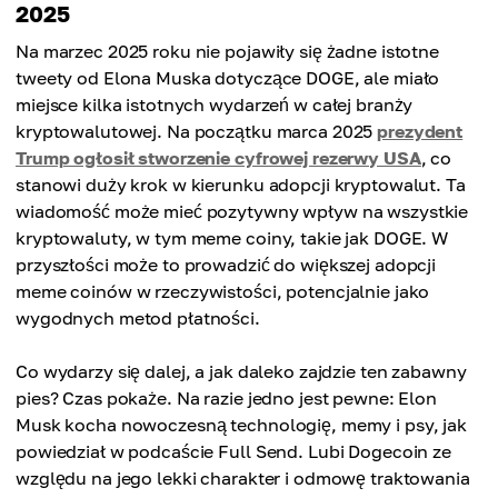
2025
Na marzec 2025 roku nie pojawiły się żadne istotne
tweety od Elona Muska dotyczące DOGE, ale miało
miejsce kilka istotnych wydarzeń w całej branży
kryptowalutowej. Na początku marca 2025
prezydent
Trump ogłosił stworzenie cyfrowej rezerwy USA
, co
stanowi duży krok w kierunku adopcji kryptowalut. Ta
wiadomość może mieć pozytywny wpływ na wszystkie
kryptowaluty, w tym meme coiny, takie jak DOGE. W
przyszłości może to prowadzić do większej adopcji
meme coinów w rzeczywistości, potencjalnie jako
wygodnych metod płatności.
Co wydarzy się dalej, a jak daleko zajdzie ten zabawny
pies? Czas pokaże. Na razie jedno jest pewne: Elon
Musk kocha nowoczesną technologię, memy i psy, jak
powiedział w podcaście Full Send. Lubi Dogecoin ze
względu na jego lekki charakter i odmowę traktowania