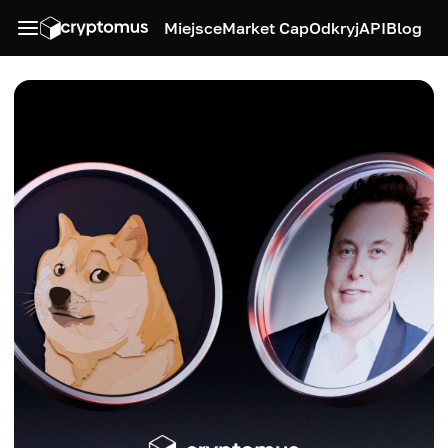
Miejsce
Market Cap
Odkryj
API
Blog