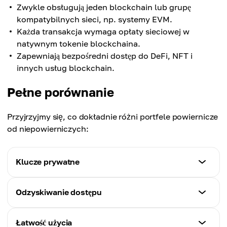
Zwykle obsługują jeden blockchain lub grupę
kompatybilnych sieci, np. systemy EVM.
Każda transakcja wymaga opłaty sieciowej w
natywnym tokenie blockchaina.
Zapewniają bezpośredni dostęp do DeFi, NFT i
innych usług blockchain.
Pełne porównanie
Przyjrzyjmy się, co dokładnie różni portfele powiernicze
od niepowierniczych:
Klucze prywatne
Portfel powierniczy (custodial)
Odzyskiwanie dostępu
Przechowywane przez dostawcę
Portfel powierniczy (custodial)
Łatwość użycia