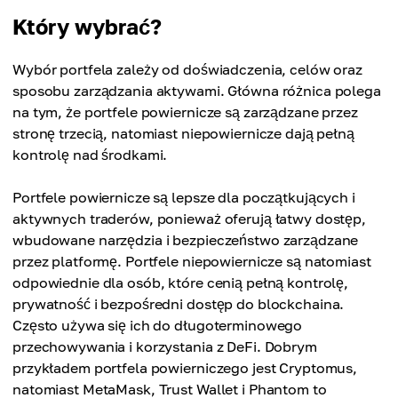
Portfel powierniczy (custodial)
Który wybrać?
Portfel niepowierniczy (non-custodial)
Ograniczony
Minimalne dane
Wybór portfela zależy od doświadczenia, celów oraz
Portfel niepowierniczy (non-custodial)
sposobu zarządzania aktywami. Główna różnica polega
Pełny
na tym, że portfele powiernicze są zarządzane przez
stronę trzecią, natomiast niepowiernicze dają pełną
kontrolę nad środkami.
Portfele powiernicze są lepsze dla początkujących i
aktywnych traderów, ponieważ oferują łatwy dostęp,
wbudowane narzędzia i bezpieczeństwo zarządzane
przez platformę. Portfele niepowiernicze są natomiast
odpowiednie dla osób, które cenią pełną kontrolę,
prywatność i bezpośredni dostęp do blockchaina.
Często używa się ich do długoterminowego
przechowywania i korzystania z DeFi. Dobrym
przykładem portfela powierniczego jest Cryptomus,
natomiast MetaMask, Trust Wallet i Phantom to