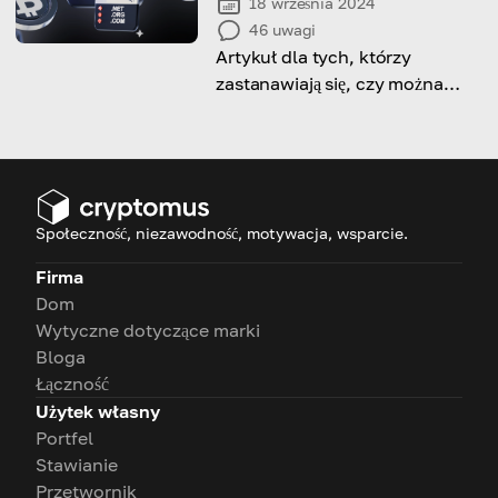
18 września 2024
46
uwagi
Artykuł dla tych, którzy
zastanawiają się, czy można
kupić nazwę domeny za pomocą
kryptowalut i jak to zrobić.
Społeczność, niezawodność, motywacja, wsparcie.
Firma
Dom
Wytyczne dotyczące marki
Bloga
Łączność
Użytek własny
Portfel
Stawianie
Przetwornik