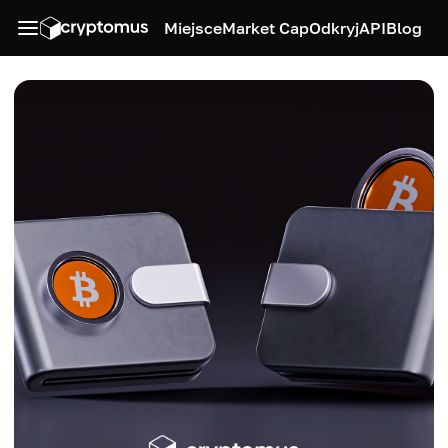
Miejsce
Market Cap
Odkryj
API
Blog