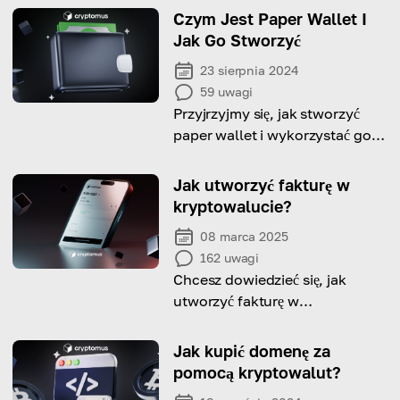
Czym Jest Paper Wallet I
Jak Go Stworzyć
23 sierpnia 2024
59
uwagi
Przyjrzyjmy się, jak stworzyć
paper wallet i wykorzystać go
do offline'owego
przechowywania kryptowalut.
Jak utworzyć fakturę w
kryptowalucie?
08 marca 2025
162
uwagi
Chcesz dowiedzieć się, jak
utworzyć fakturę w
kryptowalucie i uprościć swoje
transakcje finansowe?
Jak kupić domenę za
Przeczytaj artykuł.
pomocą kryptowalut?