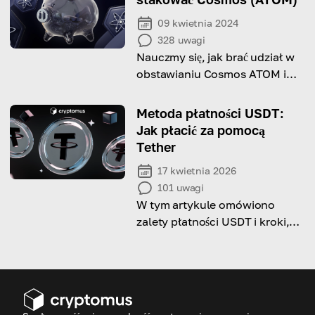
09 kwietnia 2024
328
uwagi
Nauczmy się, jak brać udział w
obstawianiu Cosmos ATOM i
zdobywać dzięki niemu
nagrody!
Metoda płatności USDT:
Jak płacić za pomocą
Tether
17 kwietnia 2026
101
uwagi
W tym artykule omówiono
zalety płatności USDT i kroki,
aby skutecznie dokonywać
płatności za pomocą Tether.