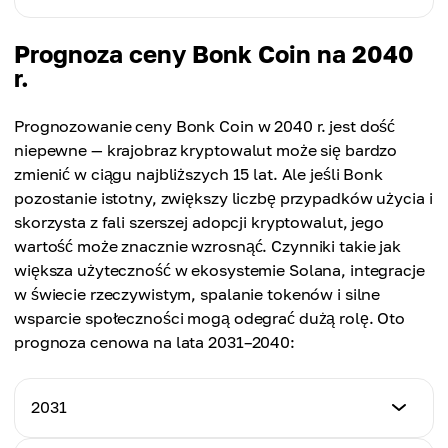
$0.00005585
Cena średnia
$0.00005347
$0.00002708
Cena minimalna
Prognoza ceny Bonk Coin na 2040
Cena maksymalna
$0.00007072
r.
Cena średnia
$0.00009045
$0.00003452
Cena maksymalna
Prognozowanie ceny Bonk Coin w 2040 r. jest dość
Cena średnia
$0.0001205
niepewne — krajobraz kryptowalut może się bardzo
$0.00007289
zmienić w ciągu najbliższych 15 lat. Ale jeśli Bonk
Cena średnia
pozostanie istotny, zwiększy liczbę przypadków użycia i
$0.00009556
skorzysta z fali szerszej adopcji kryptowalut, jego
wartość może znacznie wzrosnąć. Czynniki takie jak
większa użyteczność w ekosystemie Solana, integracje
w świecie rzeczywistym, spalanie tokenów i silne
wsparcie społeczności mogą odegrać dużą rolę. Oto
prognoza cenowa na lata 2031–2040:
2031