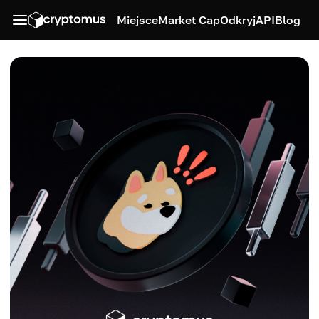
Miejsce
Market Cap
Odkryj
API
Blog