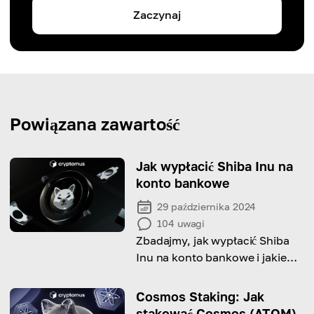
Zaczynaj
Powiązana zawartość
Jak wypłacić Shiba Inu na
konto bankowe
29 października 2024
104
uwagi
Zbadajmy, jak wypłacić Shiba
Inu na konto bankowe i jakie
czynniki powinieneś wziąć pod
uwagę, robiąc to!
Cosmos Staking: Jak
stakować Cosmos (ATOM)