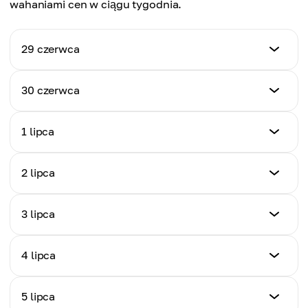
wahaniami cen w ciągu tygodnia.
29 czerwca
Cena
30 czerwca
$0.00000422
Cena
1 lipca
Zmiana dzienna
$0.00000426
+2.36%
Cena
2 lipca
Zmiana dzienna
$0.00000430
+0.95%
Cena
3 lipca
Zmiana dzienna
$0.00000434
+0.94%
Cena
4 lipca
Zmiana dzienna
$0.00000438
+0.93%
Cena
5 lipca
Zmiana dzienna
$0.00000442