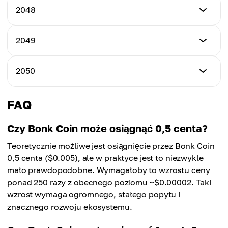
$0.00024280
Cena minimalna
2048
Cena maksymalna
$0.00019300
Cena średnia
$0.00038540
$0.00026720
Cena minimalna
2049
Cena maksymalna
$0.00020550
Cena średnia
$0.00041010
$0.00028400
Cena minimalna
2050
Cena maksymalna
$0.00022060
Cena średnia
$0.00044030
$0.00030400
Cena minimalna
FAQ
Cena maksymalna
$0.00025090
Cena średnia
$0.00047800
$0.00032320
Czy Bonk Coin może osiągnąć 0,5 centa?
Cena maksymalna
Teoretycznie możliwe jest osiągnięcie przez Bonk Coin
Cena średnia
$0.00050500
$0.00034850
0,5 centa ($0.005), ale w praktyce jest to niezwykle
mało prawdopodobne. Wymagałoby to wzrostu ceny
Cena średnia
ponad 250 razy z obecnego poziomu ~$0.00002. Taki
$0.00037070
wzrost wymaga ogromnego, stałego popytu i
znacznego rozwoju ekosystemu.