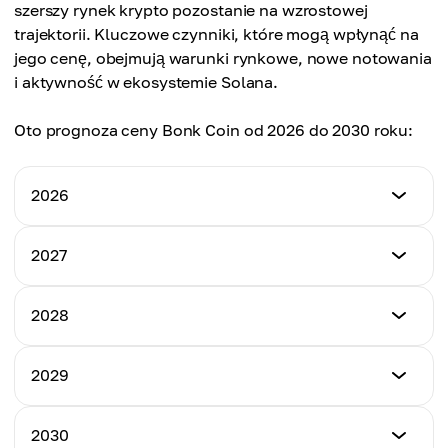
szerszy rynek krypto pozostanie na wzrostowej
Cena średnia
trajektorii. Kluczowe czynniki, które mogą wpłynąć na
$0.00001760
jego cenę, obejmują warunki rynkowe, nowe notowania
i aktywność w ekosystemie Solana.
Oto prognoza ceny Bonk Coin od 2026 do 2030 roku:
2026
Cena minimalna
2027
$0.00000422
Cena minimalna
2028
Cena maksymalna
$0.00001439
$0.00002150
Cena minimalna
2029
Cena maksymalna
$0.00002912
Cena średnia
$0.00004899
$0.00001560
Cena minimalna
2030
Cena maksymalna