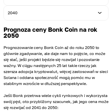
Cena maksymalna
$0.00012030
Cena średnia
$0.00021090
$0.00015080
Cena minimalna
2040
Cena maksymalna
$0.00012530
Cena średnia
$0.00023070
$0.00016250
Cena minimalna
Prognoza ceny Bonk Coin na rok
Cena maksymalna
$0.00013050
2050
Cena średnia
$0.00025060
$0.00017590
Cena maksymalna
Prognozowanie ceny Bonk Coin aż do roku 2050 to
Cena średnia
$0.00027030
głównie zgadywanie, ale daje nam to pojęcie, co może
$0.00018700
się stać, jeśli projekt będzie się rozwijał i pozostanie
Cena średnia
ważny. W ciągu następnych 25 lat takie rzeczy jak
$0.00020040
szersza adopcja kryptowalut, więcej zastosowań w sieci
Solana i oddana społeczność mogą pomóc mu w
stabilnym wzroście w dłuższej perspektywie.
Jeśli Bonk przetrwa wiele cykli rynkowych i wykorzysta
swój pęd, oto przybliżony szacunek, jak jego cena może
się rozwijać od 2041 do 2050: