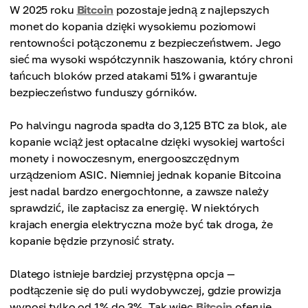
W 2025 roku
Bitcoin
pozostaje jedną z najlepszych
monet do kopania dzięki wysokiemu poziomowi
rentowności połączonemu z bezpieczeństwem. Jego
sieć ma wysoki współczynnik haszowania, który chroni
łańcuch bloków przed atakami 51% i gwarantuje
bezpieczeństwo funduszy górników.
Po halvingu nagroda spadła do 3,125 BTC za blok, ale
kopanie wciąż jest opłacalne dzięki wysokiej wartości
monety i nowoczesnym, energooszczędnym
urządzeniom ASIC. Niemniej jednak kopanie Bitcoina
jest nadal bardzo energochłonne, a zawsze należy
sprawdzić, ile zapłacisz za energię. W niektórych
krajach energia elektryczna może być tak droga, że
kopanie będzie przynosić straty.
Dlatego istnieje bardziej przystępna opcja —
podłączenie się do puli wydobywczej, gdzie prowizja
wynosi tylko od 1% do 3%. Tak więc
Bitcoin
oferuje