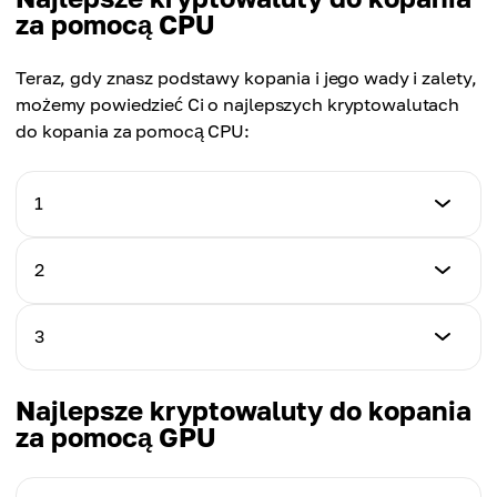
za pomocą CPU
Teraz, gdy znasz podstawy kopania i jego wady i zalety,
możemy powiedzieć Ci o najlepszych kryptowalutach
do kopania za pomocą CPU:
1
Aktyw kryptowalutowy
2
Monero (XMR)
Aktyw kryptowalutowy
3
Wydobyte dziennie
Zcash (ZEC)
0.00605138 XMR
Aktyw kryptowalutowy
Najlepsze kryptowaluty do kopania
Wydobyte dziennie
Zano (ZANO)
za pomocą GPU
Miesięczny zysk
0.02927626 ZEC
~ 48 $
Wydobyte dziennie