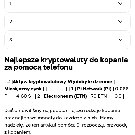
Miesięczny zysk
1.423 ZANO
1
~ 329.4 $
Miesięczny zysk
Aktyw kryptowalutowy
2
~ 170.76 $
Ethereum Classic (ETC)
Aktyw kryptowalutowy
3
Wydobyte dziennie
Ravencoin (RVN)
0.42472979 ETC
Aktyw kryptowalutowy
Najlepsze kryptowaluty do kopania
Wydobyte dziennie
Bitcoin (BTC)
za pomocą telefonu
Miesięczny zysk
291.23091761 RVN
~ 66 $
Wydobyte dziennie
| # |
Aktyw kryptowalutowy
|
Wydobyte dziennie
|
Miesięczny zysk
0.00015719 BTC
Miesięczny zysk
| |---|---|---| | 1 |
Pi Network (Pi)
| 0.066
~ 127 $
PI | ~ 4.60 $ | | 2 |
Electroneum (ETN)
| 70 ETN | ~ 3 $ |
Miesięczny zysk
~ 233 $
Dziś omówiliśmy najpopularniejsze rodzaje kopania
oraz najlepsze monety do każdego z nich. Mamy
nadzieję, że ten artykuł pomógł Ci rozpocząć przygodę
z kopaniem.