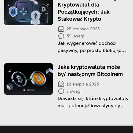
wskazówki, jak ich unikać
Kryptowalut dla
Początkujących: Jak
Stakować Krypto
28 czerwca 2023
59
uwagi
Jak wygenerować dochód
pasywny, po prostu blokując
swoje pieniądze?
Jaka kryptowaluta może
być następnym Bitcoinem
12 sierpnia 2025
7
uwagi
Dowiedz się, które kryptowaluty
mają potencjał inwestycyjny
podobny do Bitcoina.