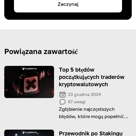
Zaczynaj
Powiązana zawartość
Top 5 błędów
początkujących traderów
kryptowalutowych
23 grudnia 2024
67
uwagi
Zgłębienie najczęstszych
błędów, które mogą popełnić
początkujący traderzy
kryptowalutowi, oraz
Przewodnik po Stakingu