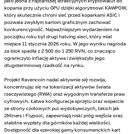
jako jedna z najbardziej atrakcyjnych kryptowalut do
kopania przy użyciu GPU dzięki algorytmowi KAWPOW,
który skutecznie chroni sieć przed koparkami ASIC i
pozwala zwykłym kartom graficznym zachować
konkurencyjność. Najważniejszym wydarzeniem na
początku roku był drugi halving sieci, który miał
miejsce 11 stycznia 2026 roku. W jego wyniku nagroda
za blok spadła z 2 500 do 1 250 RVN, co znacząco
ograniczyło inflację aktywa i zwiększyło jego
długoterminową rzadkość na rynku.
Projekt Ravencoin nadal aktywnie się rozwija,
koncentrując się na tokenizacji aktywów świata
rzeczywistego (RWA) oraz wygodnym transferze praw
cyfrowych. Łatwa konfiguracja sprzętu oraz wsparcie
ze strony czołowych pul wydobywczych, takich jak
2Miners i Flypool, zapewniają niski próg wejścia oraz
stabilne wypłaty dla górników każdej wielkości.
Dostępność dla szerokiej gamy konsumenckich kart