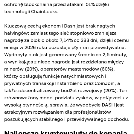
ochronę blockchaina przed atakami 51% dzięki
technologii ChainLocks.
Kluczową cechą ekonomii Dash jest brak nagłych
halvingów: zamiast tego sieć stopniowo zmniejsza
nagrodę za blok o około 7,14% co 383 dni, dzięki czemu
emisja w 2026 roku pozostaje płynna i przewidywalna.
Wydobyty blok jest generowany średnio co 2,5 minuty,
a wynikająca z niego nagroda jest rozdzielana między
minerów (20%), operatorów masternodów (60%),
którzy obsługują funkcje natychmiastowych i
prywatnych transakcji InstantSend oraz CoinJoin, a
także zdecentralizowany budżet rozwojowy (20%). Ten
zrównoważony model podziału zysków, w połączeniu z
wysoką płynnością, sprawia, że wydobycie DASH jest
atrakcyjnym rozwiązaniem dla profesjonalistów
poszukujących stabilnego i przewidywalnego dochodu.
Najlepsze kryptowaluty do kopania