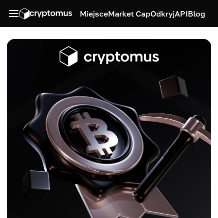
Miejsce
Market Cap
Odkryj
API
Blog