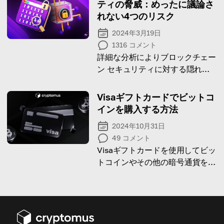
ティの脅威：めったに議論さ
れない4つのリスク
2024年3月19日
1316
コメント
詳細な分析によりブロックチェー
ン セキュリティに対する隠れた
脅威を発見し、その脅威が何であ
るかを理解することで一歩先を進
Visaギフトカードでビットコ
みます。
インを購入する方法
2024年10月31日
49
コメント
Visaギフトカードを使用してビッ
トコインやその他の暗号通貨を購
入する方法を発見し、関連する潜
在的なリスクを探ってみましょ
う！