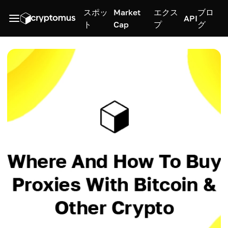
スポッ
Market
エクス
ブロ
API
ト
Cap
プ
グ