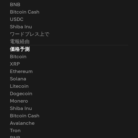
BNB
Bitcoin Cash
USDC
Shiba Inu
ワードプレス上で
電報経由
価格予測
Bitcoin
XRP
Ethereum
Solana
Litecoin
Dogecoin
Monero
Shiba Inu
Bitcoin Cash
Avalanche
Tron
BNB