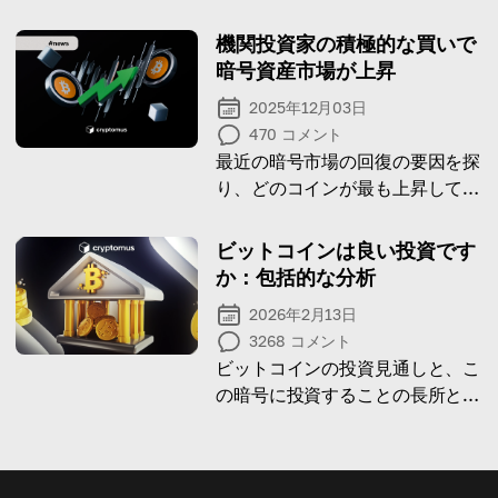
価格下落を引き起こす可能性につ
いて学びましょう。
機関投資家の積極的な買いで
暗号資産市場が上昇
2025年12月03日
470
コメント
最近の暗号市場の回復の要因を探
り、どのコインが最も上昇してい
るかを確認しよう。
ビットコインは良い投資です
か：包括的な分析
2026年2月13日
3268
コメント
ビットコインの投資見通しと、こ
の暗号に投資することの長所と短
所を分析しましょう