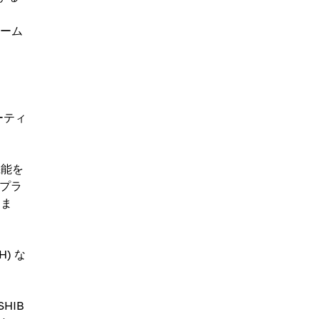
ォーム
ーティ
機能を
るプラ
しま
) な
HIB