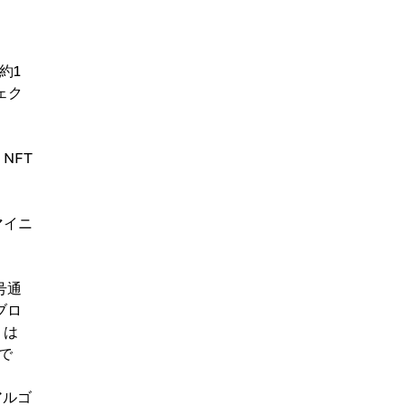
約1
ェク
NFT
マイニ
号通
ブロ
 は
で
 アルゴ