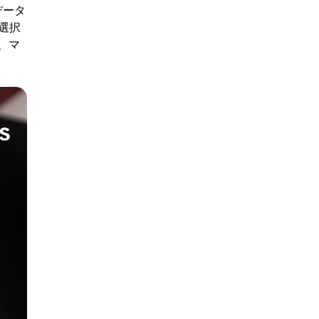
データ
選択
、マ