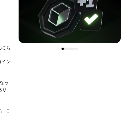
犬にち
コイン
になっ
あり
す。こ
し、