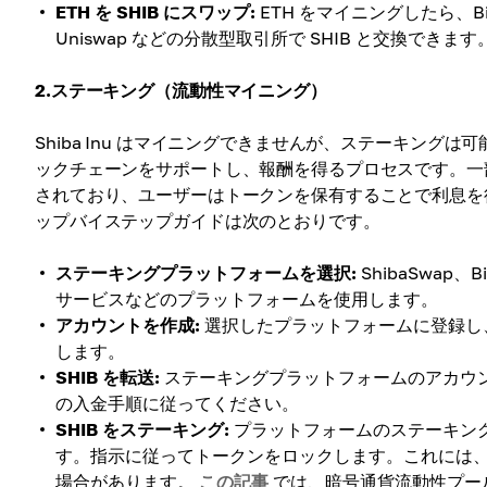
ETH を SHIB にスワップ:
ETH をマイニングしたら、Bi
Uniswap などの分散型取引所で SHIB と交換できます
2.ステーキング（流動性マイニング）
Shiba Inu はマイニングできませんが、ステーキン
ックチェーンをサポートし、報酬を得るプロセスです。一部
されており、ユーザーはトークンを保有することで利息を得
ップバイステップガイドは次のとおりです。
ステーキングプラットフォームを選択:
ShibaSwap、
サービスなどのプラットフォームを使用します。
アカウントを作成:
選択したプラットフォームに登録し、
します。
SHIB を転送:
ステーキングプラットフォームのアカウン
の入金手順に従ってください。
SHIB をステーキング:
プラットフォームのステーキング
す。指示に従ってトークンをロックします。これには、
場合があります。
この記事
では、暗号通貨流動性プー