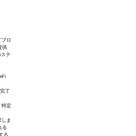
てブロ
提供
のステ
Fi
を完了
、特定
択しま
れる
する