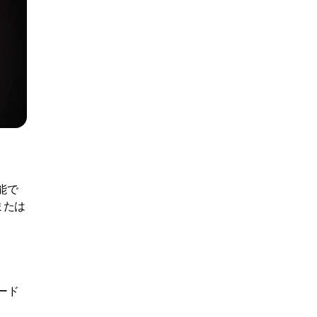
能で
または
ード