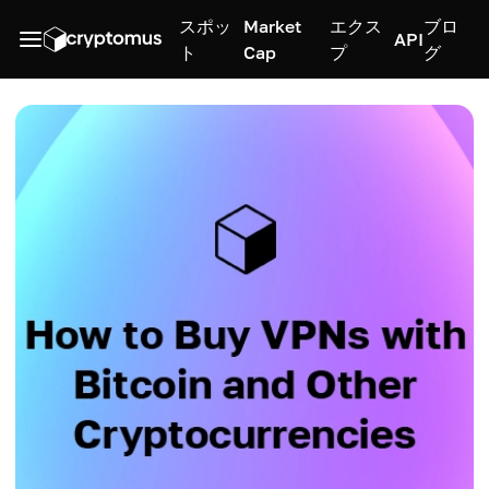
スポッ
Market
エクス
ブロ
API
ト
Cap
プ
グ