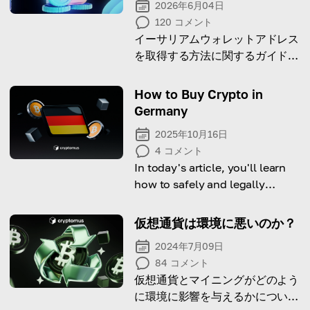
2026年6月04日
120
コメント
イーサリアムウォレットアドレス
を取得する方法に関するガイドを
用意しました。 急いで読み始め
てください！
How to Buy Crypto in
Germany
2025年10月16日
4
コメント
In today's article, you'll learn
how to safely and legally
purchase cryptocurrency in
Germany.
仮想通貨は環境に悪いのか？
2024年7月09日
84
コメント
仮想通貨とマイニングがどのよう
に環境に影響を与えるかについて