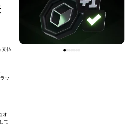
法
る支払
。
プラッ
なオ
して