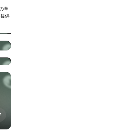
の革
に提供