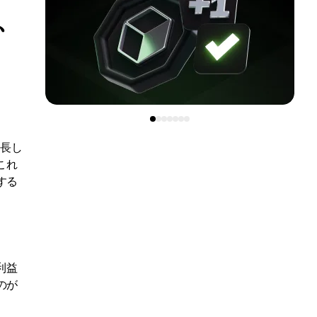
、
成長し
これ
する
利益
のが