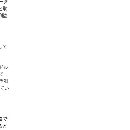
ーダ
と取
利益
して
0ドル
て
予測
してい
格で
ると