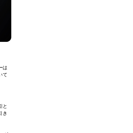
ーは
いて
引と
引き