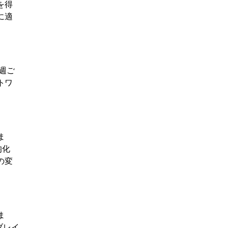
を得
に適
週ご
トワ
ま
均化
の変
ま
ブレイ