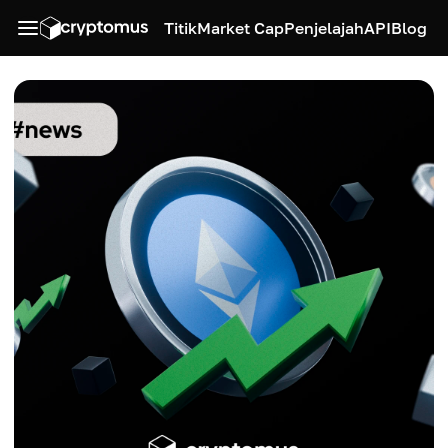
Titik
Market Cap
Penjelajah
API
Blog