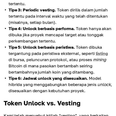
tertentu.
Tipe 3: Periodic vesting.
Token dirilis dalam jumlah
tertentu pada interval waktu yang telah ditentukan
(misalnya, setiap bulan).
Tipe 4: Unlock berbasis performa.
Token hanya akan
dibuka jika proyek mencapai target atau tonggak
perkembangan tertentu.
Tipe 5: Unlock berbasis peristiwa.
Token dibuka
tergantung pada peristiwa eksternal, seperti
listing
di bursa, peluncuran protokol, atau proses
mining
Bitcoin di mana pasokan bertambah seiring
bertambahnya jumlah koin yang ditambang.
Tipe 6: Jadwal unlock yang disesuaikan.
Model
hibrida yang menggabungkan beberapa jenis
unlock
,
disesuaikan dengan kebutuhan proyek.
Token Unlock vs. Vesting
Kami telah menyebut istilah “vesting”, yang berkaitan