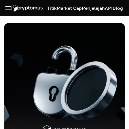
Titik
Market Cap
Penjelajah
API
Blog