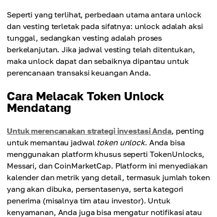
Token Unlock
sedikit.
Seperti yang terlihat, perbedaan utama antara unlock
Vesting
Mencegah penjualan langsung, menstabilkan
dan vesting terletak pada sifatnya: unlock adalah aksi
Mengatur pasokan dengan penyebaran
harga.
tunggal, sedangkan vesting adalah proses
unlock
berkelanjutan. Jika jadwal vesting telah ditentukan,
dalam jangka waktu tertentu.
Vesting
maka unlock dapat dan sebaiknya dipantau untuk
Menyelaraskan insentif dalam jangka panjang.
perencanaan transaksi keuangan Anda.
Cara Melacak Token Unlock
Mendatang
Untuk merencanakan strategi investasi Anda
, penting
untuk memantau jadwal
token unlock
. Anda bisa
menggunakan platform khusus seperti TokenUnlocks,
Messari, dan CoinMarketCap. Platform ini menyediakan
kalender dan metrik yang detail, termasuk jumlah token
yang akan dibuka, persentasenya, serta kategori
penerima (misalnya tim atau investor). Untuk
kenyamanan, Anda juga bisa mengatur notifikasi atau