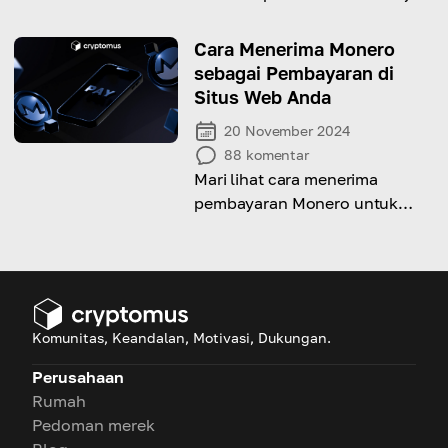
Pelajari panduan kami untuk
mengetahuinya!
Cara Menerima Monero
sebagai Pembayaran di
Situs Web Anda
20 November 2024
88
komentar
Mari lihat cara menerima
pembayaran Monero untuk
bisnis Anda melalui panduan
komprehensif ini!
Komunitas, Keandalan, Motivasi, Dukungan.
Perusahaan
Rumah
Pedoman merek