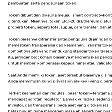
pembuatan serta pengelolaan token.
Token dibuat dan dikelola melalui smart contract—kont
ditentukan. Misalnya, token ERC-20 di Ethereum diatur
properti token, seperti total suplai, cara transfer, dan 
Token biasanya ditransfer antar pengguna di jaringan b
memastikan transparansi dan keamanan. Transfer tok
dompet (wallet) yang mendukung standar token terseb
itu, jaringan blockchain biasanya mengharuskan peng
untuk memberi kompensasi kepada miner atau validator 
Saat Anda memiliki token, aset tersebut biasanya disim
Anda menyimpan
kunci privat (private key)
yang diperl
Terkait keamanan dan regulasi, pasar token—terutama
mendapat sorotan regulator. Banyak yurisdiksi seda
investor, dan transparansi pada aset yang ditokenisas
batas hukum guna mencegah masalah seperti penipuan 