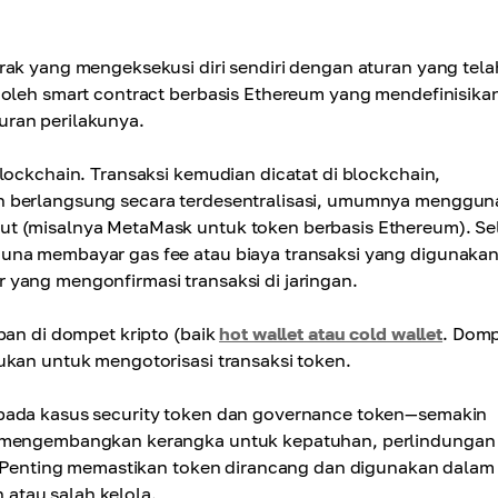
rak yang mengeksekusi diri sendiri dengan aturan yang tela
 oleh smart contract berbasis Ethereum yang mendefinisika
aturan perilakunya.
lockchain. Transaksi kemudian dicatat di blockchain,
en berlangsung secara terdesentralisasi, umumnya menggu
ut (misalnya MetaMask untuk token berbasis Ethereum). Se
guna membayar gas fee atau biaya transaksi yang digunaka
yang mengonfirmasi transaksi di jaringan.
pan di dompet kripto (baik
hot wallet atau cold wallet
. Dom
ukan untuk mengotorisasi transaksi token.
 pada kasus security token dan governance token—semakin
ng mengembangkan kerangka untuk kepatuhan, perlindungan
i. Penting memastikan token dirancang dan digunakan dalam
atau salah kelola.