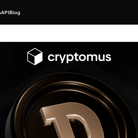
h
API
Blog